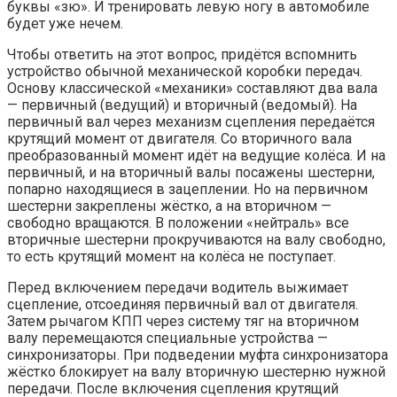
буквы «зю». И тренировать левую ногу в автомобиле
будет уже нечем.
Чтобы ответить на этот вопрос, придётся вспомнить
устройство обычной механической коробки передач.
Основу классической «механики» составляют два вала
— первичный (ведущий) и вторичный (ведомый). На
первичный вал через механизм сцепления передаётся
крутящий момент от двигателя. Со вторичного вала
преобразованный момент идёт на ведущие колёса. И на
первичный, и на вторичный валы посажены шестерни,
попарно находящиеся в зацеплении. Но на первичном
шестерни закреплены жёстко, а на вторичном —
свободно вращаются. В положении «нейтраль» все
вторичные шестерни прокручиваются на валу свободно,
то есть крутящий момент на колёса не поступает.
Перед включением передачи водитель выжимает
сцепление, отсоединяя первичный вал от двигателя.
Затем рычагом КПП через систему тяг на вторичном
валу перемещаются специальные устройства —
синхронизаторы. При подведении муфта синхронизатора
жёстко блокирует на валу вторичную шестерню нужной
передачи. После включения сцепления крутящий