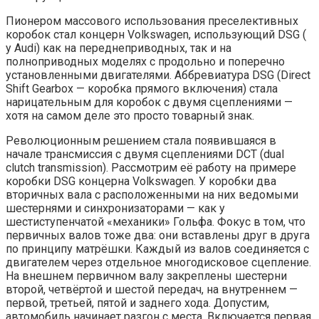
Пионером массового использования преселективных
коробок стал концерн Volkswagen, использующий DSG (
у Audi) как на переднеприводных, так и на
полноприводных моделях с продольно и поперечно
установленными двигателями. Аббревиатура DSG (Direct
Shift Gearbox — коробка прямого включения) стала
нарицательным для коробок с двумя сцеплениями —
хотя на самом деле это просто товарный знак.
Революционным решением стала появившаяся в
начале трансмиссия с двумя сцеплениями DCT (dual
clutch transmission). Рассмотрим её работу на примере
коробки DSG концерна Volkswagen. У коробки два
вторичных вала с расположенными на них ведомыми
шестернями и синхронизаторами — как у
шестиступенчатой «механики» Гольфа. Фокус в том, что
первичных валов тоже два: они вставлены друг в друга
по принципу матрёшки. Каждый из валов соединяется с
двигателем через отдельное многодисковое сцепление.
На внешнем первичном валу закреплены шестерни
второй, четвёртой и шестой передач, на внутреннем —
первой, третьей, пятой и заднего хода. Допустим,
автомобиль начинает разгон с места. Включается первая