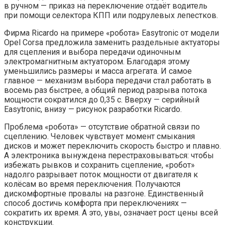
в ручном — приказ на переключение отдаёт водитель
при помощи селектора КПП или подрулевых лепестков.
Фирма Ricardo на примере «робота» Easytronic от модели
Opel Corsa предложила заменить раздельные актуаторы
для сцепления и выбора передачи одиночным
электромагнитным актуатором. Благодаря этому
уменьшились размеры и масса агрегата. И самое
главное — механизм выбора передачи стал работать в
восемь раз быстрее, а общий период разрыва потока
мощности сократился до 0,35 с. Вверху — серийный
Easytronic, внизу — рисунок разработки Ricardo.
Проблема «робота» — отсутствие обратной связи по
сцеплению. Человек чувствует момент смыкания
дисков и может переключить скорость быстро и плавно.
А электроника вынуждена перестраховываться: чтобы
избежать рывков и сохранить сцепление, «робот»
надолго разрывает поток мощности от двигателя к
колёсам во время переключения. Получаются
дискомфортные провалы на разгоне. Единственный
способ достичь комфорта при переключениях —
сократить их время. А это, увы, означает рост цены всей
конструкции.