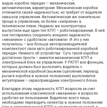
видов коробок передач – механическая,
автоматическая, вариаторная. Механическая коробка
отличается своей надежностью, но требует от водителя
навыков управления. Автоматическая же значительно
проще в управлении, но более «капризна» в
техническом плане. Недавно же конструкторы
выпустили еще один тип КПП – роботизированная. В ней
они постарались соединить воедино надежность
«механики» с удобством «автомата». И это у них
получилось – все больше автопроизводителей
комплектуют свои авто роботизированной коробкой
передач. Немного об устройстве : Суть такой коробки
достаточно проста – имеется механическая КПП и
электронный блок ее управления. У РКПП все функции,
которые должен был выполнять водитель с
механической коробкой (выжим сцепления, перевод
рычага коробки в нужное положение) выполняется
актуаторами – сервоприводами электронного блока.
Благодаря этому надежность КПП возросла за счет
использования классической «механики» и возросло
удобство ее пользования. Водителю всего лишь
необходимо переводить селектор в нужное положение
(как в автоматической КПП) и наслаждаться ездой, а