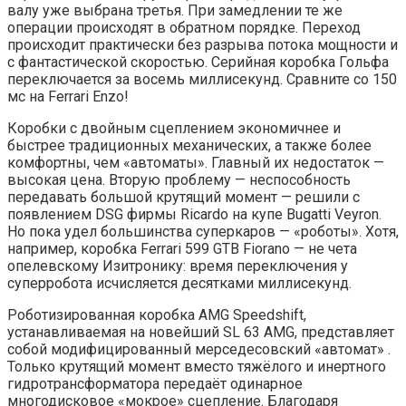
валу уже выбрана третья. При замедлении те же
операции происходят в обратном порядке. Переход
происходит практически без разрыва потока мощности и
с фантастической скоростью. Серийная коробка Гольфа
переключается за восемь миллисекунд. Сравните со 150
мс на Ferrari Enzo!
Коробки с двойным сцеплением экономичнее и
быстрее традиционных механических, а также более
комфортны, чем «автоматы». Главный их недостаток —
высокая цена. Вторую проблему — неспособность
передавать большой крутящий момент — решили с
появлением DSG фирмы Ricardo на купе Bugatti Veyron.
Но пока удел большинства суперкаров — «роботы». Хотя,
например, коробка Ferrari 599 GTB Fiorano — не чета
опелевскому Изитронику: время переключения у
суперробота исчисляется десятками миллисекунд.
Роботизированная коробка AMG Speedshift,
устанавливаемая на новейший SL 63 AMG, представляет
собой модифицированный мерседесовский «автомат» .
Только крутящий момент вместо тяжёлого и инертного
гидротрансформатора передаёт одинарное
многодисковое «мокрое» сцепление. Благодаря