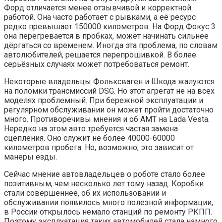
Форд отличается менее отзывчивой и корректной
работой. Она часто работает с рывками, а её ресурс
редко превышает 150000 километров. На Форд Фокус 3
она перегревается в пробках, может начинать сильнее
дёргаться со временем. Иногда эта проблема, по словам
автолюбителей, решается перепрошивкой. В более
серьёзных случаях может потребоваться ремонт.
Некоторые владельцы Фольксваген и Шкода жалуются
на поломки трансмиссий DSG. Но этот агрегат не на всех
моделях проблемный. При бережной эксплуатации и
регулярном обслуживании он может пройти достаточно
много. Противоречивы мнения и об АМТ на Lada Vesta.
Нередко на этом авто требуется частая замена
сцепления. Оно служит не более 40000-60000
километров пробега. Но, возможно, это зависит от
манеры езды.
Сейчас мнение автовладельцев о роботе стало более
позитивным, чем несколько лет тому назад. Коробки
стали совершеннее, об их использовании и
обслуживании появилось много полезной информации,
в России открылось немало станций по ремонту РКПП.
Поэтому эксплуатация таких автомобилей стала намного