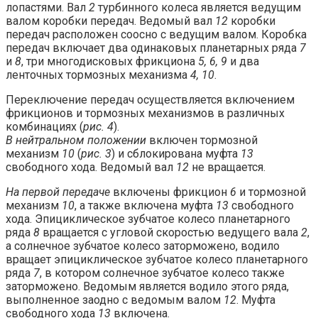
лопастями. Вал
2
турбинного колеса является ведущим
валом коробки передач. Ведомый вал
12
коробки
передач расположен соосно с ведущим валом. Коробка
передач включает два одинаковых планетарных ряда
7
и
8
, три многодисковых фрикциона
5, 6, 9
и два
ленточных тормозных механизма
4, 10
.
Переключение передач осуществляется включением
фрикционов и тормозных механизмов в различных
комбинациях (
рис. 4
).
В нейтральном положении
включен тормозной
механизм
10
(
рис. 3
) и сблокирована муфта
13
свободного хода. Ведомый вал
12
не вращается.
На первой передаче
включены фрикцион
6
и тормозной
механизм
10
, а также включена муфта
13
свободного
хода. Эпициклическое зубчатое колесо планетарного
ряда
8
вращается с угловой скоростью ведущего вала
2
,
а солнечное зубчатое колесо заторможено, водило
вращает эпициклическое зубчатое колесо планетарного
ряда
7
, в котором солнечное зубчатое колесо также
заторможено. Ведомым является водило этого ряда,
выполненное заодно с ведомым валом
12
. Муфта
свободного хода
13
включена.