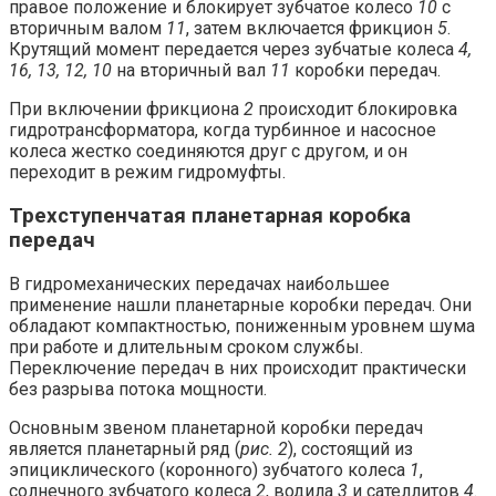
правое положение и блокирует зубчатое колесо
10
с
вторичным валом
11
, затем включается фрикцион
5
.
Крутящий момент передается через зубчатые колеса
4,
16, 13, 12, 10
на вторичный вал
11
коробки передач.
При включении фрикциона
2
происходит блокировка
гидротрансформатора, когда турбинное и насосное
колеса жестко соединяются друг с другом, и он
переходит в режим гидромуфты.
Трехступенчатая планетарная коробка
передач
В гидромеханических передачах наибольшее
применение нашли планетарные коробки передач. Они
обладают компактностью, пониженным уровнем шума
при работе и длительным сроком службы.
Переключение передач в них происходит практически
без разрыва потока мощности.
Основным звеном планетарной коробки передач
является планетарный ряд (
рис. 2
), состоящий из
эпициклического (коронного) зубчатого колеса
1
,
солнечного зубчатого колеса
2
, водила
3
и сателлитов
4
.