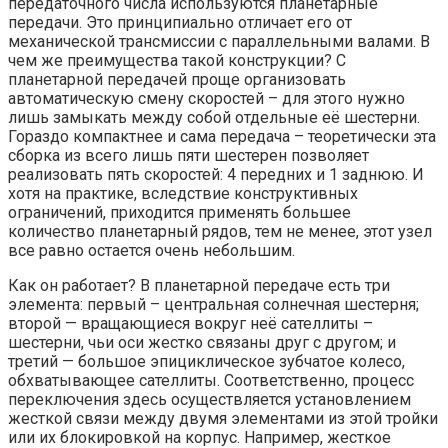
передаточного числа используются планетарные
передачи. Это принципиально отличает его от
механической трансмиссии с параллельными валами. В
чем же преимущества такой конструкции? С
планетарной передачей проще организовать
автоматическую смену скоростей – для этого нужно
лишь замыкать между собой отдельные её шестерни.
Гораздо компактнее и сама передача – теоретически эта
сборка из всего лишь пяти шестерен позволяет
реализовать пять скоростей: 4 передних и 1 заднюю. И
хотя на практике, вследствие конструктивных
ограничений, приходится применять большее
количество планетарный рядов, тем не менее, этот узел
все равно остается очень небольшим.
Как он работает? В планетарной передаче есть три
элемента: первый – центральная солнечная шестерня;
второй — вращающиеся вокруг неё сателлиты –
шестерни, чьи оси жестко связаны друг с другом; и
третий — большое эпициклическое зубчатое колесо,
обхватывающее сателлиты. Соответственно, процесс
переключения здесь осуществляется установлением
жесткой связи между двумя элементами из этой тройки
или их блокировкой на корпус. Например, жесткое