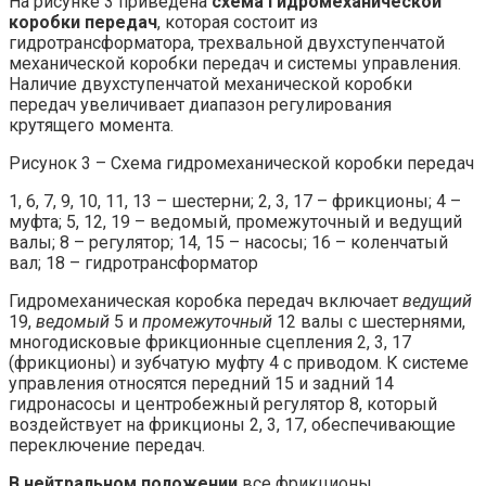
На рисунке 3 приведена
схема гидромеханической
коробки передач
, которая состоит из
гидротрансформатора, трехвальной двухступенчатой
механической коробки передач и системы управления.
Наличие двухступенчатой механической коробки
передач увеличивает диапазон регулирования
крутящего момента.
Рисунок 3 – Схема гидромеханической коробки передач
1, 6, 7, 9, 10, 11, 13 – шестерни; 2, 3, 17 – фрикционы; 4 –
муфта; 5, 12, 19 – ведомый, промежуточный и ведущий
валы; 8 – регулятор; 14, 15 – насосы; 16 – коленчатый
вал; 18 – гидротрансформатор
Гидромеханическая коробка передач включает
ведущий
19,
ведомый
5 и
промежуточный
12 валы с шестернями,
многодисковые фрикционные сцепления 2, 3, 17
(фрикционы) и зубчатую муфту 4 с приводом. К системе
управления относятся передний 15 и задний 14
гидронасосы и центробежный регулятор 8, который
воздействует на фрикционы 2, 3, 17, обеспечивающие
переключение передач.
В нейтральном положении
все фрикционы