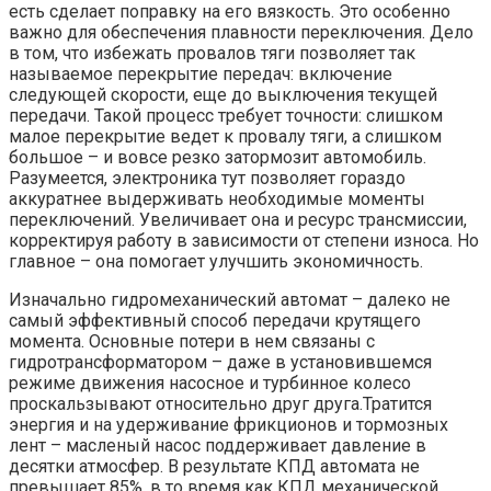
есть сделает поправку на его вязкость. Это особенно
важно для обеспечения плавности переключения. Дело
в том, что избежать провалов тяги позволяет так
называемое перекрытие передач: включение
следующей скорости, еще до выключения текущей
передачи. Такой процесс требует точности: слишком
малое перекрытие ведет к провалу тяги, а слишком
большое – и вовсе резко затормозит автомобиль.
Разумеется, электроника тут позволяет гораздо
аккуратнее выдерживать необходимые моменты
переключений. Увеличивает она и ресурс трансмиссии,
корректируя работу в зависимости от степени износа. Но
главное – она помогает улучшить экономичность.
Изначально гидромеханический автомат – далеко не
самый эффективный способ передачи крутящего
момента. Основные потери в нем связаны с
гидротрансформатором – даже в установившемся
режиме движения насосное и турбинное колесо
проскальзывают относительно друг друга.Тратится
энергия и на удерживание фрикционов и тормозных
лент – масленый насос поддерживает давление в
десятки атмосфер. В результате КПД автомата не
превышает 85%, в то время как КПД механической