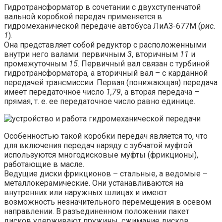
Гидротрансформатор в сочетании с двухступенчатой
вальной коробкой передач применяется в
гидромеханической передаче автобуса ЛиАЗ-677М (
рис.
1
).
Она представляет собой редуктор с расположенными
внутри него валами: первичным
3
, вторичным
11
и
промежуточным
15
. Первичный вал связан с турбиной
гидротрансформатора, а вторичный вал – с карданной
передачей трансмиссии. Первая (понижающая) передача
имеет передаточное число
1,79
, а вторая передача –
прямая, т. е. ее передаточное число равно единице.
Особенностью такой коробки передач является то, что
для включения передач наряду с зубчатой муфтой
используются многодисковые муфты (фрикционы),
работающие в масле.
Ведущие диски фрикционов – стальные, а ведомые –
металлокерамические. Они устанавливаются на
внутренних или наружных шлицах и имеют
возможность незначительного перемещения в осевом
направлении. В разъединенном положении пакет
дисков удерживают пружины, сжимание дисков