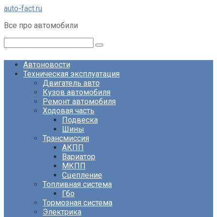
Перейти
auto-fact.ru
к
Все про автомобили
контенту
Поиск:
Автоновости
Техническая эксплуатация
Двигатель авто
Кузов автомобиля
Ремонт автомобиля
Ходовая часть
Подвеска
Шины
Трансмиссия
АКПП
Вариатор
МКПП
Сцепление
Топливная система
Гбо
Тормозная система
Электрика