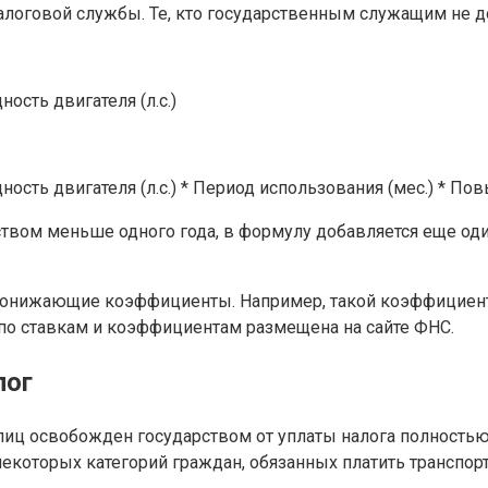
логовой службы. Те, кто государственным служащим не до
ость двигателя (л.с.)
щность двигателя (л.с.) * Период использования (мес.) 
дством меньше одного года, в формулу добавляется еще од
понижающие коэффициенты. Например, такой коэффициен
по ставкам и коэффициентам размещена на сайте ФНС.
лог
лиц освобожден государством от уплаты налога полностью
екоторых категорий граждан, обязанных платить транспорт