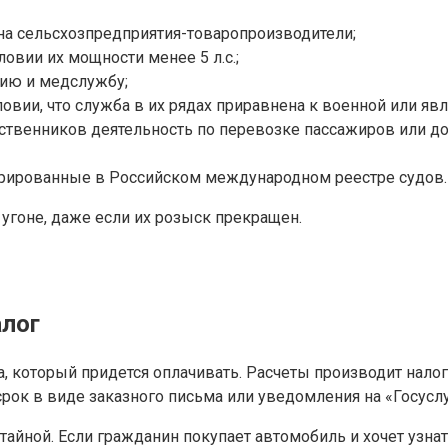
на сельсхозпредприятия-товаропроизводители;
ловии их мощности менее 5 л.с.;
цию и медслужбу;
ловии, что служба в их рядах приравнена к военной или явл
бственников деятельность по перевозке пассажиров или до
стрированные в Российском международном реестре судов.
 угоне, даже если их розыск прекращен.
алог
, который придется оплачивать. Расчеты производит нало
ок в виде заказного письма или уведомления на «Госуслуг
о тайной. Если гражданин покупает автомобиль и хочет узна