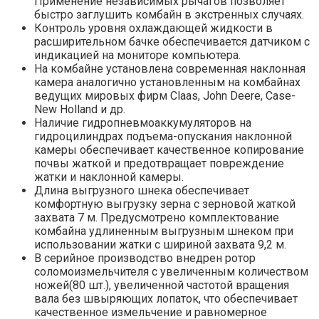
Применение независимых рычагов позволяет
быстро заглушить комбайн в экстренных случаях.
Контроль уровня охлаждающей жидкости в
расширительном бачке обеспечивается датчиком с
индикацией на мониторе компьютера.
На комбайне установлена современная наклонная
камера аналогично установленным на комбайнах
ведущих мировых фирм Claas, John Deere, Case-
New Holland и др.
Наличие гидропневмоаккумуляторов на
гидроцилиндрах подъема-опускания наклонной
камеры обеспечивает качественное копирование
почвы жаткой и предотвращает повреждение
жатки и наклонной камеры.
Длина выгрузного шнека обеспечивает
комфортную выгрузку зерна с зерновой жаткой
захвата 7 м. Предусмотрено комплектование
комбайна удлиненным выгрузным шнеком при
использовании жатки с шириной захвата 9,2 м.
В серийное производство внедрен ротор
соломоизмельчителя с увеличенным количеством
ножей(80 шт.), увеличенной частотой вращения
вала без швыряющих лопаток, что обеспечивает
качественное измельчение и равномерное