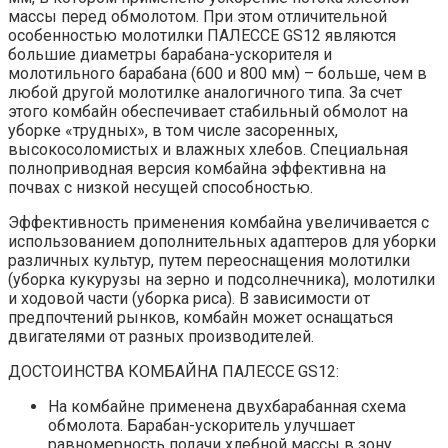
массы перед обмолотом. При этом отличительной
особенностью молотилки ПАЛЕССЕ GS12 являются
большие диаметры барабана-ускорителя и
молотильного барабана (600 и 800 мм) – больше, чем в
любой другой молотилке аналогичного типа. За счет
этого комбайн обеспечивает стабильный обмолот на
уборке «трудных», в том числе засоренных,
высокосоломистых и влажных хлебов. Специальная
полноприводная версия комбайна эффективна на
почвах с низкой несущей способностью.
Эффективность применения комбайна увеличивается с
использованием дополнительных адаптеров для уборки
различных культур, путем переоснащения молотилки
(уборка кукурузы на зерно и подсолнечника), молотилки
и ходовой части (уборка риса). В зависимости от
предпочтений рынков, комбайн может оснащаться
двигателями от разных производителей.
ДОСТОИНСТВА КОМБАЙНА ПАЛЕССЕ GS12:
На комбайне применена двухбарабанная схема
обмолота. Барабан-ускоритель улучшает
равномерность подачи хлебной массы в зону