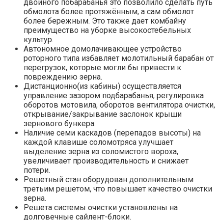
двойного побарабанья это позволило сделать путь
обмолота более протяжённым, а сам обмолот
более бережным. Это также дает комбайну
преимущество на уборке высокостебельных
культур.
Автономное домолачивающее устройство
роторного типа избавляет молотильный барабан от
перегрузок, которые могли бы привести к
повреждению зерна.
Дистанционно(из кабины) осуществляется
управление зазором подбарабанья, регулировка
оборотов мотовила, оборотов вентилятора очистки,
открывание/закрывание заслонок крыши
зернового бункера.
Наличие семи каскадов (перепадов высоты) на
каждой клавише соломотряса улучшает
выделение зерна из соломистого вороха,
увеличивает производительность и снижает
потери.
Решетный стан оборудован дополнительным
третьим решетом, что повышает качество очистки
зерна.
Решета системы очистки установлены на
долговечные сайлент-блоки.