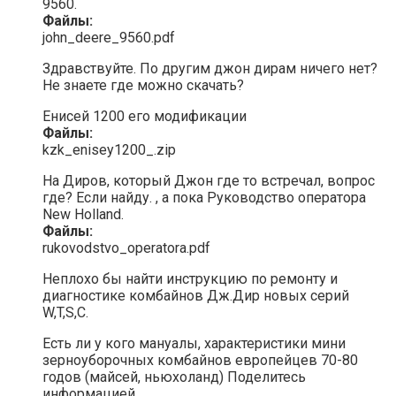
9560.
Файлы:
john_deere_9560.pdf
Здравствуйте. По другим джон дирам ничего нет?
Не знаете где можно скачать?
Енисей 1200 его модификации
Файлы:
kzk_enisey1200_.zip
На Диров, который Джон где то встречал, вопрос
где? Если найду. , а пока Руководство оператора
New Holland.
Файлы:
rukovodstvo_operatora.pdf
Неплохо бы найти инструкцию по ремонту и
диагностике комбайнов Дж.Дир новых серий
W,T,S,C.
Есть ли у кого мануалы, характеристики мини
зерноуборочных комбайнов европейцев 70-80
годов (майсей, ньюхоланд) Поделитесь
информацией.