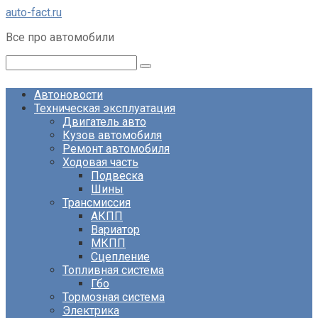
Перейти
auto-fact.ru
к
Все про автомобили
контенту
Поиск:
Автоновости
Техническая эксплуатация
Двигатель авто
Кузов автомобиля
Ремонт автомобиля
Ходовая часть
Подвеска
Шины
Трансмиссия
АКПП
Вариатор
МКПП
Сцепление
Топливная система
Гбо
Тормозная система
Электрика