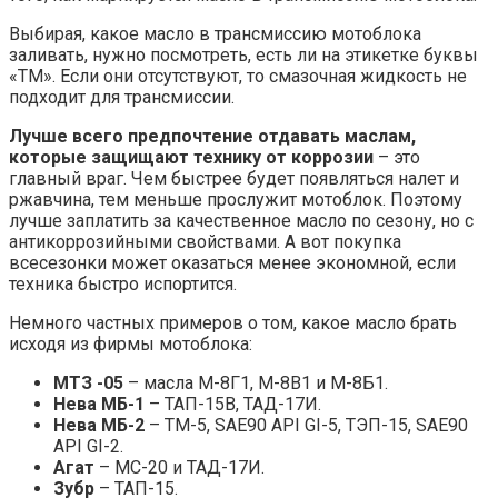
Выбирая, какое масло в трансмиссию мотоблока
заливать, нужно посмотреть, есть ли на этикетке буквы
«ТМ». Если они отсутствуют, то смазочная жидкость не
подходит для трансмиссии.
Лучше всего предпочтение отдавать маслам,
которые защищают технику от коррозии
– это
главный враг. Чем быстрее будет появляться налет и
ржавчина, тем меньше прослужит мотоблок. Поэтому
лучше заплатить за качественное масло по сезону, но с
антикоррозийными свойствами. А вот покупка
всесезонки может оказаться менее экономной, если
техника быстро испортится.
Немного частных примеров о том, какое масло брать
исходя из фирмы мотоблока:
МТЗ -05
– масла М-8Г1, М-8В1 и М-8Б1.
Нева МБ-1
– ТАП-15В, ТАД-17И.
Нева МБ-2
– ТМ-5, SAE90 API GI-5, ТЭП-15, SAE90
API GI-2.
Агат
– МС-20 и ТАД-17И.
Зубр
– ТАП-15.