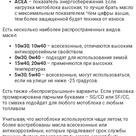
ACEA
– показатель энергосбережения. Если
нагрузка мотоблока высокая, то лучше брать масло
с максимальным показателем. Чем цифры выше,
тем более защищенной будет техника от износа.
Есть несколько наиболее распространенных видов
масел:
10w30
,
10w40
– всесезонные, отличаются высоким
антикоррозийным свойством.
0w30
,
0w40
– подходят для использования зимой.
15w40
,
20w40
– применяются при высоких
температурах.
5w30
,
5w40
– всесезонные, могут использоваться,
если на улице не ниже -25 градусов.
Есть также «беспроигрышные» варианты. Если упаковка
промаркирована парными буквами – SG/CD или SF/CC,
то смазка подойдет для любого мотоблока с любым
топливом.
Учитывая, что мотоблоки используются чаще летом, то
более востребованы масла всесезонные или
антикоррозийные, которые продлевают срок службы