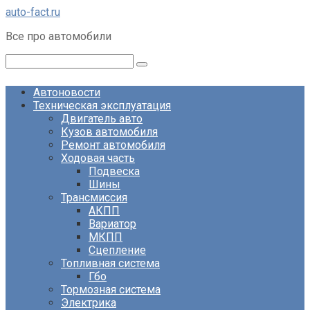
Перейти
auto-fact.ru
к
Все про автомобили
контенту
Поиск:
Автоновости
Техническая эксплуатация
Двигатель авто
Кузов автомобиля
Ремонт автомобиля
Ходовая часть
Подвеска
Шины
Трансмиссия
АКПП
Вариатор
МКПП
Сцепление
Топливная система
Гбо
Тормозная система
Электрика