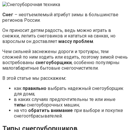
Снег
– неотъемлемый атрибут зимы в большинстве
регионов России.
Он приносит детям радость, ведь можно играть в
снежки, лепить снеговиков и кататься на санках, но
взрослым он доставляет
массу проблем
.
Чем сильней заснежены дороги и тротуары, тем
сложней по ним ходить или ездить, поэтому зимой очень
востребованы
снегоуборщики
, особенно популярны
малогабаритные бытовые снегоочистители.
В этой статье мы расскажем
:
как
правильно
выбрать надежный снегоуборщик
для дома;
в каких случаях предпочтительны те или иные
типы
снегоуборочных машин;
на что
обратить внимание
при выборе и покупке
снегоотбрасывателей.
Типы снегоуборщиков