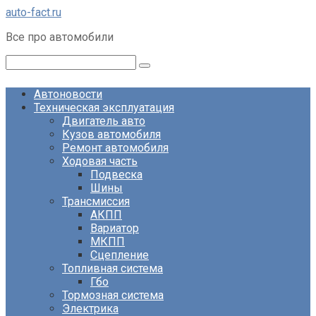
Перейти
auto-fact.ru
к
Все про автомобили
контенту
Поиск:
Автоновости
Техническая эксплуатация
Двигатель авто
Кузов автомобиля
Ремонт автомобиля
Ходовая часть
Подвеска
Шины
Трансмиссия
АКПП
Вариатор
МКПП
Сцепление
Топливная система
Гбо
Тормозная система
Электрика