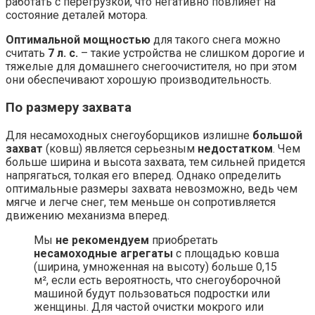
работать с перегрузкой, что негативно повлияет на
состояние деталей мотора.
Оптимальной мощностью
для такого снега можно
считать
7 л. с.
– такие устройства не слишком дорогие и
тяжелые для домашнего снегоочистителя, но при этом
они обеспечивают хорошую производительность.
По размеру захвата
Для несамоходных снегоуборщиков излишне
большой
захват
(ковш) является серьезным
недостатком
. Чем
больше ширина и высота захвата, тем сильней придется
напрягаться, толкая его вперед. Однако определить
оптимальные размеры захвата невозможно, ведь чем
мягче и легче снег, тем меньше он сопротивляется
движению механизма вперед.
Мы
не рекомендуем
приобретать
несамоходные агрегаты
с площадью ковша
(ширина, умноженная на высоту) больше 0,15
м², если есть вероятность, что снегоуборочной
машиной будут пользоваться подростки или
женщины. Для частой очистки мокрого или