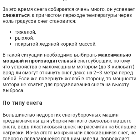
За это время снега собирается очень много, он успевает
слежаться
, а при частом переходе температуры через
ноль градусов снег становится:
тяжелой,
рыхлой,
покрытой ледяной коркой массой.
В такой ситуации необходимо выбирать
максимально
мощный и производительный
снегоуборщик, потому
что устройства с маломощным мотором (до 3 киловатт)
вряд ли смогут откинуть снег даже на 2–3 метра перед
собой. Если же повернуть желоб в сторону, то мощности
мотора не хватит для продавливания снега на высоту
выброса.
По типу снега
Большинство недорогих снегоуборочных машин
предназначены для уборки мягкого свежевыпавшего
снега, ведь пластиковый шнек не рассчитан на большие
нагрузки. Из-за этого мокрый или слежавшийся снег, не
говоря о попадающейся под ним наледи, повреждает