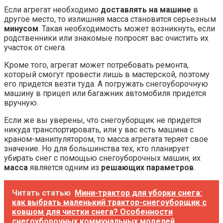
Если агрегат необходимо
доставлять на машине
в
другое место, то излишняя масса становится серьезным
минусом
. Такая необходимость может возникнуть, если
родственники или знакомые попросят вас очистить их
участок от снега.
Кроме того, агрегат может потребовать ремонта,
который смогут провести лишь в мастерской, поэтому
его придется везти туда. А погружать снегоуборочную
машину в прицеп или багажник автомобиля придется
вручную.
Если же вы уверены, что снегоуборщик не придется
никуда транспортировать, или у вас есть машина с
краном-манипулятором, то масса агрегата теряет свое
значение. Но для большинства тех, кто планирует
убирать снег с помощью снегоуборочных машин, их
масса
является одним из
решающих параметров
.
Читать статью
Мини-трактор для уборки снега:
как выбрать маленький трактор-снегоуборщик с
ковшом для чистки снега? Особенности
снегоуборочных коммунальных моделей