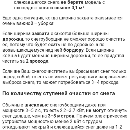
слежавшегося снега
не берите
модель с
площадью ковша
свыше 0,1 м²
.
Еще одна ситуация, когда ширина захвата оказывается
очень важной – уборка:
Если ширина
захвата
окажется больше ширины
дорожки
, то снегоуборщик не сможет хорошо очистить
ее, потому что будет ехать не по дорожке, а по
возвышающемуся над ней
бордюру
. Если ширина
ковша будет меньше ширины дорожки, то ее придется
чистить за
2 прохода
.
Если же Ваш снегоочиститель выбрасывает снег только
перед собой, то есть не имеет регулировки направления
выброса снега, то может потребоваться 3–4 прохода.
По количеству ступеней очистки от снега
Обычные
шнековые
снегоуборщики даже при
мощности 3–5 л.с., то есть 2,2–3,7 кВт,
не могут
откинуть
снег дальше, чем на
3–5 метров
. Причем электрические
устройства мощностью менее 2 кВт с трудом
откидывают мокрый и слежавшийся снег даже на 1-2