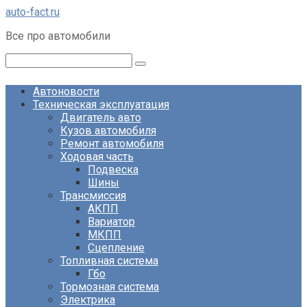
Перейти
auto-fact.ru
к
Все про автомобили
контенту
Поиск:
Автоновости
Техническая эксплуатация
Двигатель авто
Кузов автомобиля
Ремонт автомобиля
Ходовая часть
Подвеска
Шины
Трансмиссия
АКПП
Вариатор
МКПП
Сцепление
Топливная система
Гбо
Тормозная система
Электрика