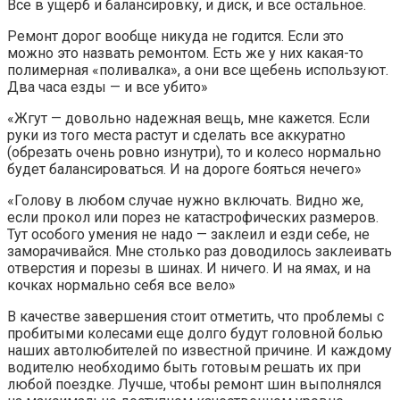
Все в ущерб и балансировку, и диск, и все остальное.
Ремонт дорог вообще никуда не годится. Если это
можно это назвать ремонтом. Есть же у них какая-то
полимерная «поливалка», а они все щебень используют.
Два часа езды — и все убито»
«Жгут — довольно надежная вещь, мне кажется. Если
руки из того места растут и сделать все аккуратно
(обрезать очень ровно изнутри), то и колесо нормально
будет балансироваться. И на дороге бояться нечего»
«Голову в любом случае нужно включать. Видно же,
если прокол или порез не катастрофических размеров.
Тут особого умения не надо — заклеил и езди себе, не
заморачивайся. Мне столько раз доводилось заклеивать
отверстия и порезы в шинах. И ничего. И на ямах, и на
кочках нормально себя все вело»
В качестве завершения стоит отметить, что проблемы с
пробитыми колесами еще долго будут головной болью
наших автолюбителей по известной причине. И каждому
водителю необходимо быть готовым решать их при
любой поездке. Лучше, чтобы ремонт шин выполнялся