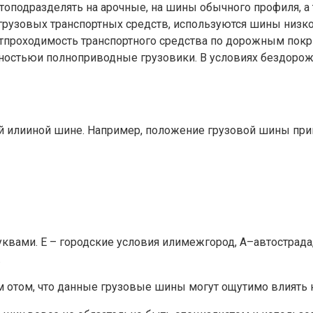
ятоподразделять на арочные, на шины обычного профиля, а
грузовых транспортных средств, используются шины низк
тпроходимость транспортного средства по дорожным покр
ностьюи полноприводные грузовики. В условиях бездорож
й илииной шине. Например, положение грузовой шины принят
квами. E – городские условия илимежгород, A–автострада,
.
нам отом, что данные грузовые шины могут ощутимо влиять