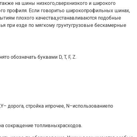
 также на шины низкого,сверхнизкого и широкого
ого профиля. Если говоритьо широкопрофильных шинах,
ытиям плохого качества,устанавливаются подобные
ья при езде по мягкому грунтугрузовые бескамерные
о обозначать буквами D, T, F, Z.
Y– дорога, стройка ипрочее, N–использованиепо
 на сокращение топливныхрасходов.