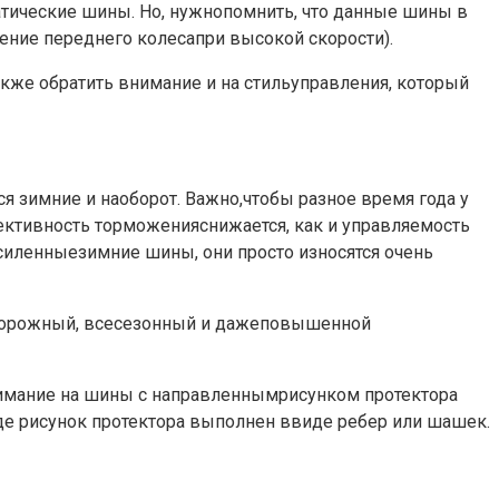
атические шины. Но, нужнопомнить, что данные шины в
дение переднего колесапри высокой скорости).
кже обратить внимание и на стильуправления, который
ся зимние и наоборот. Важно,чтобы разное время года у
ективность торможенияснижается, как и управляемость
усиленныезимние шины, они просто износятся очень
 дорожный, всесезонный и дажеповышенной
внимание на шины с направленнымрисунком протектора
е рисунок протектора выполнен ввиде ребер или шашек.