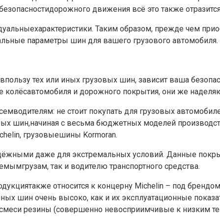
а безопасностидорожного движения всё это также отразитс
альныехарактеристики. Таким образом, прежде чем прио
альные параметры шин для вашего грузового автомобиля.
р впользу тех или иных грузовых шин, зависит ваша безо
 колёсавтомобиля и дорожного покрытия, они же наделя
семводителям: не стоит покупать для грузовых автомоби
вых шин,начиная с весьма бюджетных моделей производст
elin, грузовыешины Kormoran.
адёжными даже для экстремальных условий. Данные покр
емымгрузам, так и водителю транспортного средства.
одукциятакже относится к концерну Michelin – под бренд
ых шин очень высоко, как и их эксплуатационные показа
смеси резины (совершенно невосприимчивые к низким те