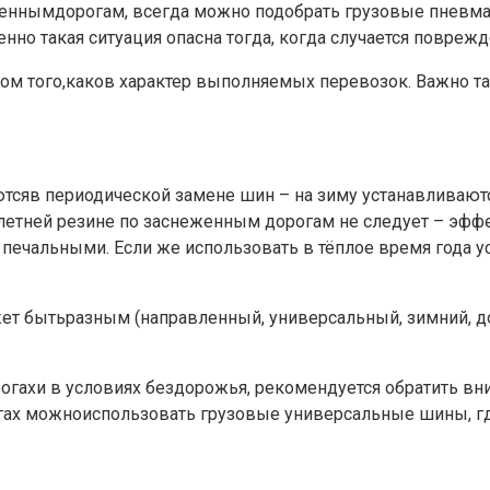
твеннымдорогам, всегда можно подобрать грузовые пневм
нно такая ситуация опасна тогда, когда случается повреж
м того,каков характер выполняемых перевозок. Важно та
аютсяв периодической замене шин – на зиму устанавливают
алетней резине по заснеженным дорогам не следует – эфф
 печальными. Если же использовать в тёплое время года 
ожет бытьразным (направленный, универсальный, зимний,
орогахи в условиях бездорожья, рекомендуется обратить 
ах можноиспользовать грузовые универсальные шины, гд