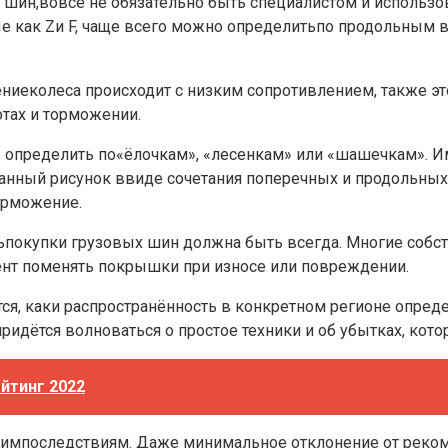
шин,вовсе не обязательно быть специалистом и использов
ые как Zи F, чаще всего можно определитьпо продольным
ениеколеса происходит с низким сопротивлением, также эт
тах и торможении.
но определить по«ёлочкам», «лесенкам» или «шашечкам». 
данный рисунок ввиде сочетания поперечных и продольных
орможение.
ьпокупки грузовых шин должна быть всегда. Многие собс
нт поменять покрышки при износе или повреждении.
ся, каки распространённость в конкретном регионе опре
придётся волноваться о простое техники и об убытках, ко
йтинг 2022
ошимпоследствиям. Даже минимальное отклонение от рек