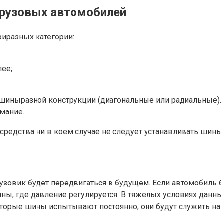
грузовых автомобилей
риразных категории:
лее;
шиныразной конструкции (диагональные или радиальные). 
мание.
осредства ни в коем случае не следует устанавливать шин
грузовик будет передвигаться в будущем. Если автомобил
шины, где давление регулируется. В тяжелых условиях д
 которые шины испытывают постоянно, они будут служить 