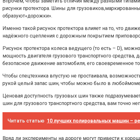
Впрочем, чтобы заметить отличия между разными типами 
рисунки протектора. Шины для грузовиков,маркированн
образуют«дорожки».
Именно такой рисунок протектора влияет на то, что движ
надёжного сцепления с дорожным покрытием приповоро
Рисунок протектора колеса ведущего (то есть – D), мож
мощность двигателя грузового транспортного средства, 
безопасное движение автомобиля, его своевременное т
Чтобы спецтехника впустую не простаивала, возможност
рукой целый запас шин, чтобы можно было в любоймоме
Ценовая доступность грузовых шин также подразумевает
шин для грузового транспортного средства, вам точно не
Читать статью
10 лучших полировальных машин – ре
Вряд ли эксперименты на дороге могут привести к хор