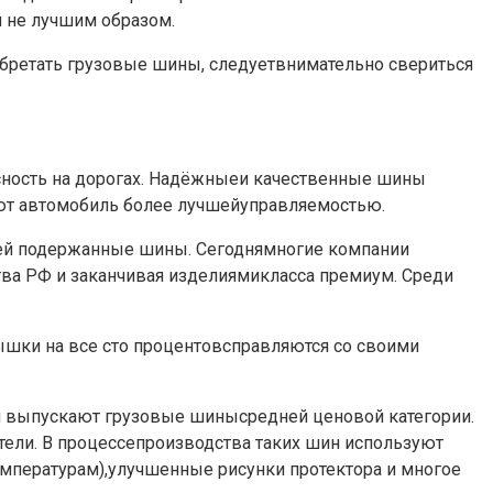
я не лучшим образом.
бретать грузовые шины, следуетвнимательно свериться
пасность на дорогах. Надёжныеи качественные шины
ют автомобиль более лучшейуправляемостью.
лей подержанные шины. Сегоднямногие компании
ва РФ и заканчивая изделиямикласса премиум. Среди
ышки на все сто процентовсправляются со своими
ом выпускают грузовые шинысредней ценовой категории.
тели. В процессепроизводства таких шин используют
мпературам),улучшенные рисунки протектора и многое