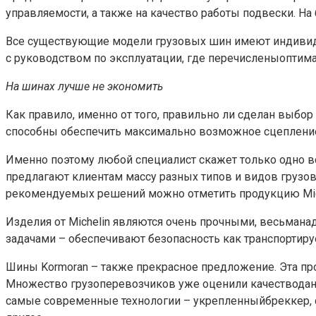
управляемости, а также на качество работы подвески. Н
Все существующие модели грузовых шин имеют индивиду
с руководством по эксплуатации, где перечисленыоптим
На шинах лучше не экономить
Как правило, именно от того, правильно ли сделан выбо
способны обеспечить максимально возможное сцепление
Именно поэтому любой специалист скажет только одно в
предлагают клиентам массу разных типов и видов грузо
рекомендуемых решений можно отметить продукцию Mich
Изделия от Michelin являются очень прочными, весьман
задачами – обеспечивают безопасность как транспортиру
Шины Kormoran – также прекрасное предложение. Эта пр
Множество грузоперевозчиков уже оценили качестводанн
самые современные технологии – укрепленныйбреккер, 