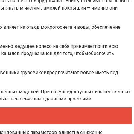
ать какое-то оборудование. Уних у всех имеются особые
 вытянутым частям ламелей покрышки – именно они
о влияет на отвод мокрогоснега и воды, обеспечение
Именно ведущее колесо на себя принимаетпочти всю
 каналов предназначен для того, чтобыобеспечить
твенники грузовиковпредпочитают вовсе иметь под
делённых моделей. При покупкедоступных и качественных
торые тесно связаны сданными простоями.
омендованных параметров влияетна снижение