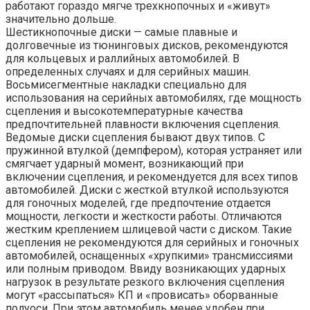
работают гораздо мягче трехкнопочных и «живут»
значительно дольше.
Шестикнопочные диски — самые плавные и
долговечные из тюнинговых дисков, рекомендуются
для кольцевых и раллийных автомобилей. В
определенных случаях и для серийных машин.
Восьмисегментные накладки специально для
использования на серийных автомобилях, где мощность
сцепления и высокотемпературные качества
предпочтительней плавности включения сцепления.
Ведомые диски сцепления бывают двух типов. С
пружинной втулкой (демпфером), которая устраняет или
смягчает ударный момент, возникающий при
включении сцепления, и рекомендуется для всех типов
автомобилей. Диски с жесткой втулкой используются
для гоночных моделей, где предпочтение отдается
мощности, легкости и жесткости работы. Отличаются
жестким креплением шлицевой части с диском. Такие
сцепления не рекомендуются для серийных и гоночных
автомобилей, оснащенных «хрупкими» трансмиссиями
или полным приводом. Ввиду возникающих ударных
нагрузок в результате резкого включения сцепления
могут «рассыпаться» КП и «провисать» оборванные
полуоси. При этом автомобиль менее удобен при