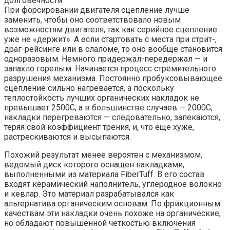
долговечности.
При форсировании двигателя сцепление лучше
заменить, чтобы оно соответствовало новым
возможностям двигателя, так как серийное сцепление
уже не «держит». А если стартовать с места при стрит-,
драг-рейсинге или в слаломе, то оно вообще становится
одноразовым. Немного придержал-передержал — и
запахло горелым. Начинается процесс стремительного
разрушения механизма. Постоянно пробуксовывающее
сцепление сильно нагревается, а поскольку
теплостойкость лучших органических накладок не
превышает 2500С, а в большинстве случаев — 2000С,
накладки перегреваются — следовательно, запекаются,
теряя свой коэффициент трения, и, что еще хуже,
растрескиваются и высыпаются.
Похожий результат менее вероятен с механизмом,
ведомый диск которого оснащен накладками,
выполненными из материала FiberTuff. В его состав
входят керамический наполнитель, углеродное волокно
и кевлар. Это материал разрабатывался как
альтернатива органическим основам. По фрикционным
качествам эти накладки очень похоже на органические,
но обладают повышенной четкостью включения