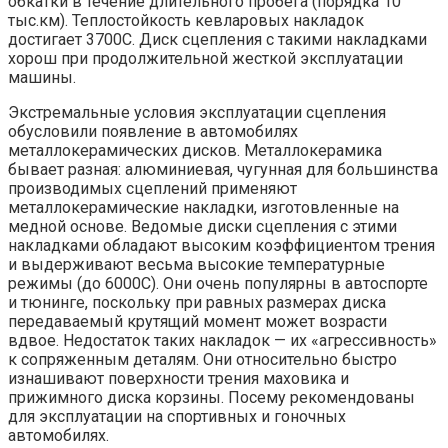
обкатки в течение длительного пробега (порядка 10
тыс.км). Теплостойкость кевларовых накладок
достигает 3700С. Диск сцепления с такими накладками
хорош при продолжительной жесткой эксплуатации
машины.
Экстремальные условия эксплуатации сцепления
обусловили появление в автомобилях
металлокерамических дисков. Металлокерамика
бывает разная: алюминиевая, чугунная для большинства
производимых сцеплений применяют
металлокерамические накладки, изготовленные на
медной основе. Ведомые диски сцепления с этими
накладками обладают высоким коэффициентом трения
и выдерживают весьма высокие температурные
режимы (до 6000С). Они очень популярны в автоспорте
и тюнинге, поскольку при равных размерах диска
передаваемый крутящий момент может возрасти
вдвое. Недостаток таких накладок — их «агрессивность»
к сопряженным деталям. Они относительно быстро
изнашивают поверхности трения маховика и
прижимного диска корзины. Посему рекомендованы
для эксплуатации на спортивных и гоночных
автомобилях.