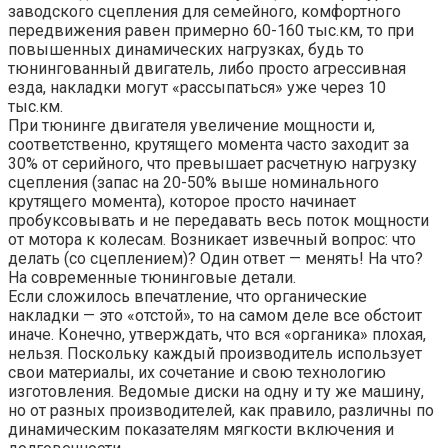
заводского сцепления для семейного, комфортного
передвижения равен примерно 60-160 тыс.км, то при
повышенных динамических нагрузках, будь то
тюнингованный двигатель, либо просто агрессивная
езда, накладки могут «рассыпаться» уже через 10
тыс.км.
При тюнинге двигателя увеличение мощности и,
соответственно, крутящего момента часто заходит за
30% от серийного, что превышает расчетную нагрузку
сцепления (запас на 20-50% выше номинального
крутящего момента), которое просто начинает
пробуксовывать и не передавать весь поток мощности
от мотора к колесам. Возникает извечный вопрос: что
делать (со сцеплением)? Один ответ — менять! На что?
На современные тюнинговые детали.
Если сложилось впечатление, что органические
накладки — это «отстой», то на самом деле все обстоит
иначе. Конечно, утверждать, что вся «органика» плохая,
нельзя. Поскольку каждый производитель использует
свои материалы, их сочетание и свою технологию
изготовления. Ведомые диски на одну и ту же машину,
но от разных производителей, как правило, различны по
динамическим показателям мягкости включения и