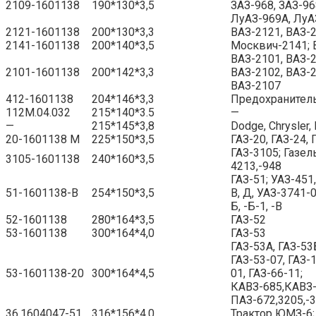
2109-1601138
190*130*3,5
ЗАЗ-968, ЗАЗ-96
ЛуАЗ-969А, Лу
2121-1601138
200*130*3,3
ВАЗ-2121, ВАЗ-
2141-1601138
200*140*3,5
Москвич-2141; 
ВАЗ-2101, ВАЗ-2
2101-1601138
200*142*3,3
ВАЗ-2102, ВАЗ-2
ВАЗ-2107
412-1601138
204*146*3,3
Предохранител
112М.04.032
215*140*3.5
—
—
215*145*3,8
Dodge, Chrysler,
20-1601138 М
225*150*3,5
ГАЗ-20, ГАЗ-24, 
ГАЗ-3105; Газель
3105-1601138
240*160*3,5
4213,-948
ГАЗ-51; УАЗ-451,
51-1601138-В
254*150*3,5
В, Д, УАЗ-3741-0
Б, -Б-1, -В
52-1601138
280*164*3,5
ГАЗ-52
53-1601138
300*164*4,0
ГАЗ-53
ГАЗ-53А, ГАЗ-53
ГАЗ-53-07, ГАЗ-1
53-1601138-20
300*164*4,5
01, ГАЗ-66-11;
КАВЗ-685,КАВЗ-
ПАЗ-672,3205,-
36.1604047-51
316*156*4,0
Трактор ЮМЗ-6