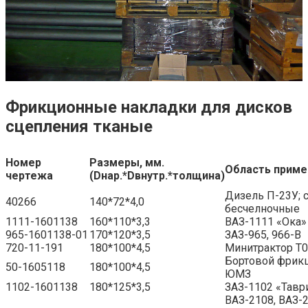
Фрикционные накладки для дисков
сцепления тканые
Номер
Размеры, мм.
Область приме
чертежа
(Dнар.*Dвнутр.*толщина)
Дизель П-23У; 
40266
140*72*4,0
бесчелночные
1111-1601138
160*110*3,3
ВАЗ-1111 «Ока»
965-1601138-01
170*120*3,5
ЗАЗ-965, 966-В
720-11-191
180*100*4,5
Минитрактор Т0
Бортовой фрикц
50-1605118
180*100*4,5
ЮМЗ
1102-1601138
180*125*3,5
ЗАЗ-1102 «Тавр
ВАЗ-2108, ВАЗ-2