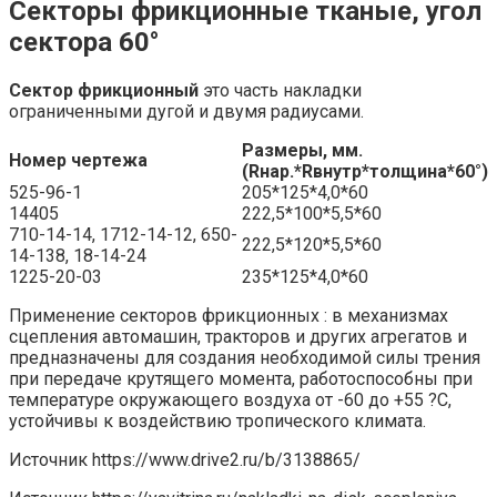
Секторы фрикционные тканые, угол
сектора 60°
Сектор фрикционный
это часть накладки
ограниченными дугой и двумя радиусами.
Размеры, мм.
Номер чертежа
(Rнар.*Rвнутр*толщина*60°)
525-96-1
205*125*4,0*60
14405
222,5*100*5,5*60
710-14-14, 1712-14-12, 650-
222,5*120*5,5*60
14-138, 18-14-24
1225-20-03
235*125*4,0*60
Применение секторов фрикционных : в механизмах
сцепления автомашин, тракторов и других агрегатов и
предназначены для создания необходимой силы трения
при передаче крутящего момента, работоспособны при
температуре окружающего воздуха от -60 до +55 ?С,
устойчивы к воздействию тропического климата.
Источник
https://www.drive2.ru/b/3138865/