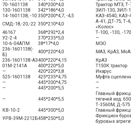
70-1601138
340*200*4,0
Трактор МТЗ, Т-
130-1601138
342*186*4,0
ЗИЛ-130, ЗИЛ-1
14-1601138; -10
350*200*4,7; -4,5
КАЗ-4540, КАЗ-
А-41; ДТ-75; Т-
СМД-18,-20,-22
350*210*4,0
«Колос»
46167
368*292*2,4
Т-100, -130, -17
У2-2-4
370*235*5,0
—
10-6-04АПМ
38*17*4,0
МЭО
236-1601138(-
400*220*4,0
МАЗ, КрАЗ, МоА
Б)
236-1601138-АЗ
400*220*4,15
КрАЗ
01М-2141А
400*220*5,0
Т150К трактор
—
420*220*3,8
Икарус
525-1601138
425*235*4,75
Муфта сцеплен
—
445*200*4,75
—
—
445*200*5,5
—
Главный фрикц
—
445*240*5,5
тягачей изд. 650
Т-3560М, Д-575
КВ-10-2
445*300*5,0
Главный фрикци
Фрикцион буро
УРВ-39М-2212Б
458*250*5,0
буровых агрега