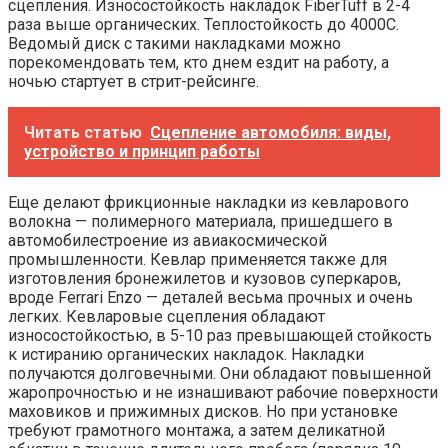
сцепления. Износостойкость накладок FiberTuff в 2-4
раза выше органических. Теплостойкость до 4000С.
Ведомый диск с такими накладками можно
порекомендовать тем, кто днем ездит на работу, а
ночью стартует в стрит-рейсинге.
Читать статью
Сцепление автомобиля: виды,
устройство и принцип работы
Еще делают фрикционные накладки из кевларового
волокна — полимерного материала, пришедшего в
автомобилестроение из авиакосмической
промышленности. Кевлар применяется также для
изготовления бронежилетов и кузовов суперкаров,
вроде Ferrari Enzo — деталей весьма прочных и очень
легких. Кевларовые сцепления обладают
износостойкостью, в 5-10 раз превышающей стойкость
к истиранию органических накладок. Накладки
получаются долговечными. Они обладают повышенной
жаропрочностью и не изнашивают рабочие поверхности
маховиков и прижимных дисков. Но при установке
требуют грамотного монтажа, а затем деликатной