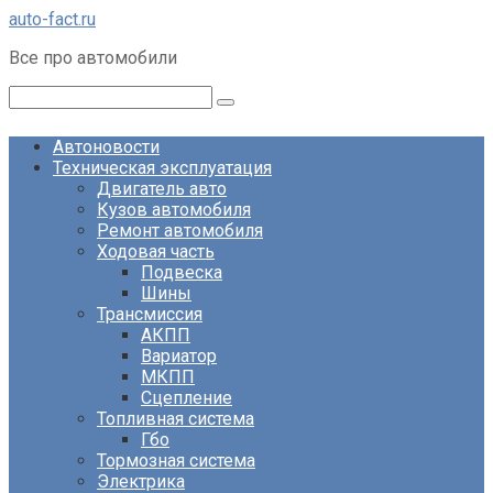
Перейти
auto-fact.ru
к
Все про автомобили
контенту
Поиск:
Автоновости
Техническая эксплуатация
Двигатель авто
Кузов автомобиля
Ремонт автомобиля
Ходовая часть
Подвеска
Шины
Трансмиссия
АКПП
Вариатор
МКПП
Сцепление
Топливная система
Гбо
Тормозная система
Электрика