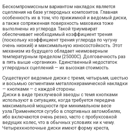
Бескомпромиссным вариантом накладок является
сцепления на базе углеродных композитов. Главная
особенность их в том, что прижимной и ведомый диски,
а также сопряженная поверхность маховика тоже
выполнены из углерода. Такой триумвират
обеспечивает необходимый коэффициент трения
(поскольку коэффициент трения углерода по чугуну
очень низкий) и максимальную износостойкость. Этот
механизм из будущего обладает неимоверным
температурным пределом (25000С). Долговечность раз
в пять выше «органики». Единственный недостаток
углеродных сцеплений — их высокая стоимость.
Существуют ведомые диски с тремя, четырьмя, шестью
и восьмью сегментами металлокерамической накладки
— кнопками — с каждой стороны.
Диски в виде трехлучевой звезды с темя кнопками
используют в ситуациях, когда требуется передача
максимальной мощности при минимальном весе
узла.Применяются сугубо в спортивных автомобилях,
ибо включаются очень резко, часто с пробуксовкой
ведущих колес, что в обычных условиях ни к чему.
Четырехкнопочные диски имеют форму креста,