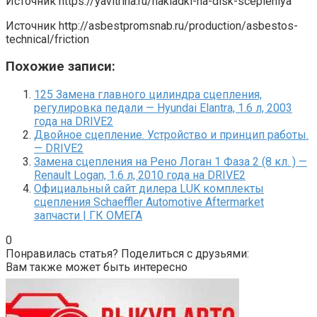
Источник
https://yavitrina.ru/nakladki-na-disk-scepleniya
Источник
http://asbestpromsnab.ru/production/asbestos-
technical/friction
Похожие записи:
125 Замена главного цилиндра сцепления,
регулировка педали — Hyundai Elantra, 1.6 л, 2003
года на DRIVE2
Двойное сцепление. Устройство и принцип работы.
— DRIVE2
Замена сцепления на Рено Логан 1 Фаза 2 (8 кл. ) —
Renault Logan, 1.6 л, 2010 года на DRIVE2
Официальный сайт дилера LUK комплекты
сцепления Schaeffler Automotive Aftermarket
запчасти | ГК ОМЕГА
0
Понравилась статья? Поделиться с друзьями:
Вам также может быть интересно