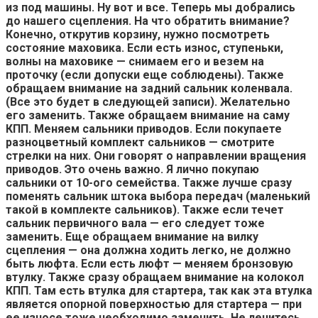
из под машины. Ну вот и все. Теперь мы добрались
до нашего сцепления. На что обратить внимание?
Конечно, открутив корзину, нужно посмотреть
состояние маховика. Если есть износ, ступеньки,
волны на маховике — снимаем его и везем на
проточку (если допуски еще соблюдены). Также
обращаем внимание на задний сальник коленвала.
(Все это будет в следующей записи). Желательно
его заменить. Также обращаем внимание на саму
КПП. Меняем сальники приводов. Если покупаете
разноцветный комплект сальников — смотрите
стрелки на них. Они говорят о направлении вращения
приводов. Это очень важно. Я лично покупаю
сальники от 10-ого семейства. Также лучше сразу
поменять сальник штока выбора передач (маленький
такой в комплекте сальников). Также если течет
сальник первичного вала — его следует тоже
заменить. Еще обращаем внимание на вилку
сцепления — она должна ходить легко, не должно
быть люфта. Если есть люфт — меняем бронзовую
втулку. Также сразу обращаем внимание на колокол
КПП. Там есть втулка для стартера, так как эта втулка
является опорной поверхностью для стартера — при
ее износе тоже необходимо заменить. Не ленитесь.