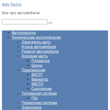
Перейти
auto-fact.ru
к
Все про автомобили
контенту
Поиск:
Автоновости
Техническая эксплуатация
Двигатель авто
Кузов автомобиля
Ремонт автомобиля
Ходовая часть
Подвеска
Шины
Трансмиссия
АКПП
Вариатор
МКПП
Сцепление
Топливная система
Гбо
Тормозная система
Электрика