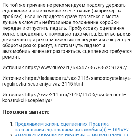
По той же причине не рекомендуем подолгу держать
сцепление в выключенном состоянии (например, в
пробках). Если не придется сразу трогаться с места,
лучше включить нейтральное положение коробки
передач и отпустить педаль. Пробуксовку сцепления
легко определить с помощью тахометра. Если во время
движения при резком нажатии на педаль акселератора
обороты резко растут, а потом чуть падают и
автомобиль начинает разгоняться, сцеплению требуется
ремонт.
Источник
https://www.drive2.ru/l/454773678362591297/
Источник
https://ladaautos.ru/vaz-2115/samostoyatelnaya-
regulirovka-scepleniya-vaz-2115.html
Источник
https://vaz-2115i.ru/2010/11/05/osobennosti-
konstrukcii-scepleniya/
Похожие записи:
Продливаем жизнь сцеплению. Правила
пользования сцеплением автомобиля))) — DRIVE2
Замена сцепления по гарантии. — Hyundai Creta, 1.6