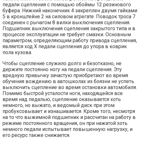
педали сцепления с помощью обоймы 12 резинового
буфера. Нижний наконечник 4 закреплен двумя гайками
5 в кронштейне 2 на силовом агрегате. Поводок троса 7
соединен с рычагом 8 вилки выключения сцепления.
Подшипник выключения сцепления закрытого типа и в
процессе эксплуатации не требует смазки. Основным
параметром, определяющим работу привода сцепления,
является ход X педали сцепления до упора в коврик
пола кузова.
Чтобы сцепление служило долго и безотказно, не
держите постоянно ногу на педали сцепления. Эту
вредную привычку зачастую приобретают во время
обучения вождению в автошколах из боязни не успеть
выключить сцепление во время остановки автомобиля.
Помимо быстрой усталости ноги, находящейся все
время над педалью, сцепление оказывается хоть
немного, но выжато, и ведомый диск при этом
пробуксовывает и изнашивается. Кроме того, несмотря
на то что выжимной подшипник и рассчитан на работу в
режиме постоянного вращения, он при нажатой хоть
немного педали испытывает повышенную нагрузку, и
его ресурс также снижается.