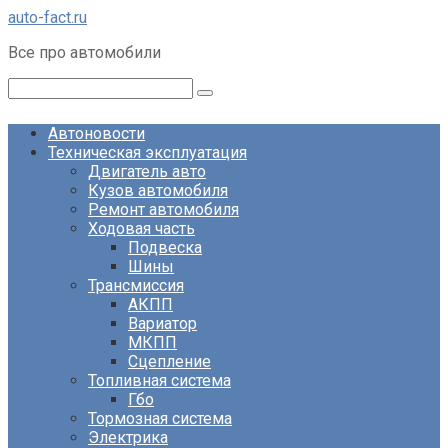
Перейти
auto-fact.ru
к
Все про автомобили
контенту
Поиск:
Автоновости
Техническая эксплуатация
Двигатель авто
Кузов автомобиля
Ремонт автомобиля
Ходовая часть
Подвеска
Шины
Трансмиссия
АКПП
Вариатор
МКПП
Сцепление
Топливная система
Гбо
Тормозная система
Электрика