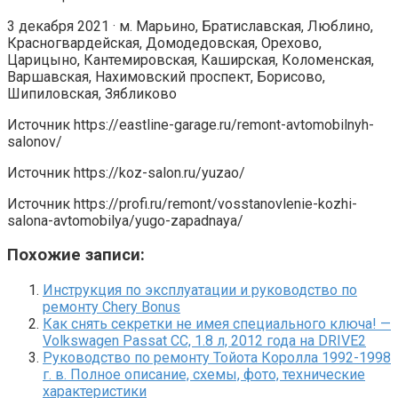
3 декабря 2021 · м. Марьино, Братиславская, Люблино,
Красногвардейская, Домодедовская, Орехово,
Царицыно, Кантемировская, Каширская, Коломенская,
Варшавская, Нахимовский проспект, Борисово,
Шипиловская, Зябликово
Источник
https://eastline-garage.ru/remont-avtomobilnyh-
salonov/
Источник
https://koz-salon.ru/yuzao/
Источник
https://profi.ru/remont/vosstanovlenie-kozhi-
salona-avtomobilya/yugo-zapadnaya/
Похожие записи:
Инструкция по эксплуатации и руководство по
ремонту Chery Bonus
Как снять секретки не имея специального ключа! —
Volkswagen Passat CC, 1.8 л, 2012 года на DRIVE2
Руководство по ремонту Тойота Королла 1992-1998
г. в. Полное описание, схемы, фото, технические
характеристики