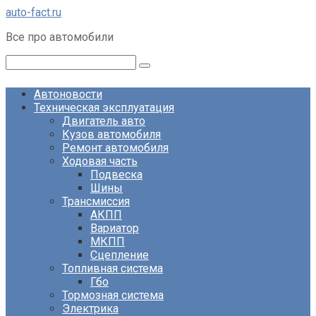
Перейти
auto-fact.ru
к
Все про автомобили
контенту
Поиск:
Автоновости
Техническая эксплуатация
Двигатель авто
Кузов автомобиля
Ремонт автомобиля
Ходовая часть
Подвеска
Шины
Трансмиссия
АКПП
Вариатор
МКПП
Сцепление
Топливная система
Гбо
Тормозная система
Электрика