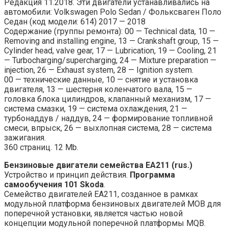
Редакция 11.2018. Эти двигатели устанавливались на
автомобили: Volkswagen Polo Sedan / Фольксваген Поло
Седан (код модели: 614) 2017 — 2018
Содержание (группы ремонта): 00 — Technical data, 10 —
Removing and installing engine, 13 — Crankshaft group, 15 —
Cylinder head, valve gear, 17 — Lubrication, 19 — Cooling, 21
— Turbocharging/supercharging, 24 — Mixture preparation —
injection, 26 — Exhaust system, 28 — Ignition system.
00 — технические данные, 10 — снятие и установка
двигателя, 13 — шестерня коленчатого вала, 15 —
головка блока цилиндров, клапанный механизм, 17 —
система смазки, 19 — система охлаждения, 21 —
турбонаддув / наддув, 24 — формирование топливной
смеси, впрыск, 26 — выхлопная система, 28 — система
зажигания.
360 страниц. 12 Mb.
Бензиновые двигатели семейства EA211 (rus.)
Устройство и принцип действия.
Программа
самообучения 101 Skoda
.
Семейство двигателей EA211, созданное в рамках
модульной платформа бензиновых двигателей MOB для
поперечной установки, является частью новой
концепции модульной поперечной платформы MQB.