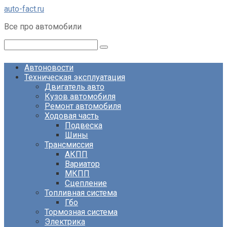
Перейти
auto-fact.ru
к
Все про автомобили
контенту
Поиск:
Автоновости
Техническая эксплуатация
Двигатель авто
Кузов автомобиля
Ремонт автомобиля
Ходовая часть
Подвеска
Шины
Трансмиссия
АКПП
Вариатор
МКПП
Сцепление
Топливная система
Гбо
Тормозная система
Электрика