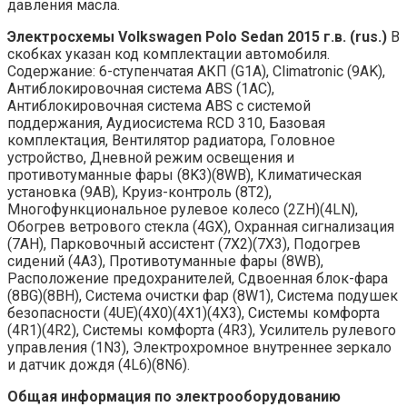
давления масла.
Электросхемы Volkswagen Polo Sedan 2015 г.в. (rus.)
В
скобках указан код комплектации автомобиля.
Содержание: 6-ступенчатая АКП (G1A), Climatronic (9AK),
Антиблокировочная система ABS (1AC),
Антиблокировочная система ABS с системой
поддержания, Аудиосистема RCD 310, Базовая
комплектация, Вентилятор радиатора, Головное
устройство, Дневной режим освещения и
противотуманные фары (8K3)(8WB), Климатическая
установка (9AB), Круиз-контроль (8T2),
Многофункциональное рулевое колесо (2ZH)(4LN),
Обогрев ветрового стекла (4GX), Охранная сигнализация
(7AH), Парковочный ассистент (7X2)(7X3), Подогрев
сидений (4A3), Противотуманные фары (8WB),
Расположение предохранителей, Сдвоенная блок-фара
(8BG)(8BH), Система очистки фар (8W1), Система подушек
безопасности (4UE)(4X0)(4X1)(4X3), Системы комфорта
(4R1)(4R2), Системы комфорта (4R3), Усилитель рулевого
управления (1N3), Электрохромное внутреннее зеркало
и датчик дождя (4L6)(8N6).
Общая информация по электрооборудованию