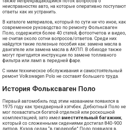
также непрекращающийся поток вопросов о
неисправностях авто, на которые оперативно поступают
ответы как их устранить.
В каталоге материалов, который по сути ни что иное, как
современное руководство по ремонту Фольксваген
Поло, содержится более 40 статей, фотоотчетов и видео,
не считая около сотни вопросов/ответов. Среди них
найдутся такие полезные пособия как: замена масла в
двигателе или замена масла в АКПП. В обиходе также
могут пригодится инструкции по замене топливного
фильтра или ламп в передней фаре.
С ними техническое обслуживания и самостоятельный
ремонт Volkswagen Polo не составят большего труда.
История Фольксваген Поло
Первый автомобиль под этим названием появился в
1975 году как трехдверный хэтчбек. Дебютный Поло не
мог похвастаться богатой отделкой или роскошной
комплектацией, зато имел
вместительный багажник
,
который со сложенными сидениями достигал 840-900
литров. Кузов седан “в гардеробе” Поло появился в