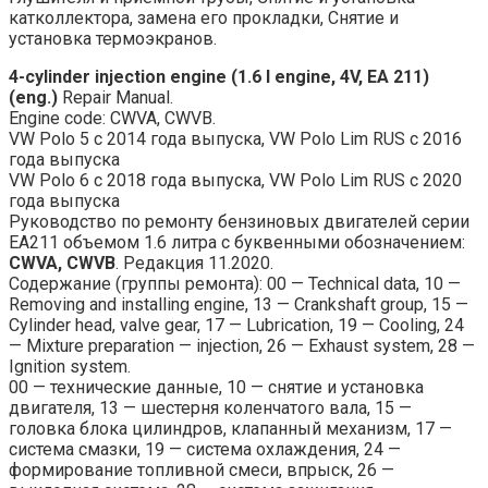
катколлектора, замена его прокладки, Снятие и
установка термоэкранов.
4-cylinder injection engine (1.6 l engine, 4V, EA 211)
(eng.)
Repair Manual.
Engine code: CWVA, CWVB.
VW Polo 5 с 2014 года выпуска, VW Polo Lim RUS с 2016
года выпуска
VW Polo 6 с 2018 года выпуска, VW Polo Lim RUS с 2020
года выпуска
Руководство по ремонту бензиновых двигателей серии
EA211 объемом 1.6 литра с буквенными обозначением:
CWVA, CWVB
. Редакция 11.2020.
Содержание (группы ремонта): 00 — Technical data, 10 —
Removing and installing engine, 13 — Crankshaft group, 15 —
Cylinder head, valve gear, 17 — Lubrication, 19 — Cooling, 24
— Mixture preparation — injection, 26 — Exhaust system, 28 —
Ignition system.
00 — технические данные, 10 — снятие и установка
двигателя, 13 — шестерня коленчатого вала, 15 —
головка блока цилиндров, клапанный механизм, 17 —
система смазки, 19 — система охлаждения, 24 —
формирование топливной смеси, впрыск, 26 —