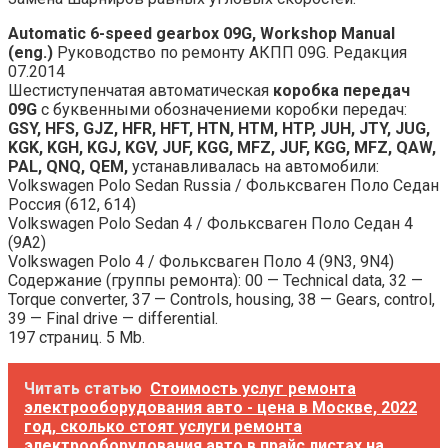
Automatic 6-speed gearbox 09G, Workshop Manual
(eng.)
Руководство по ремонту АКПП 09G. Редакция
07.2014
Шестиступенчатая автоматическая
коробка передач
09G
с буквенными обозначениеми коробки передач:
GSY, HFS, GJZ, HFR, HFT, HTN, HTM, HTP, JUH, JTY, JUG,
KGK, KGH, KGJ, KGV, JUF, KGG, MFZ, JUF, KGG, MFZ, QAW,
PAL, QNQ, QEM,
устанавливалась на автомобили:
Volkswagen Polo Sedan Russia / Фольксваген Поло Седан
Россия (612, 614)
Volkswagen Polo Sedan 4 / Фольксваген Поло Седан 4
(9A2)
Volkswagen Polo 4 / Фольксваген Поло 4 (9N3, 9N4)
Содержание (группы ремонта): 00 — Technical data, 32 —
Torque converter, 37 — Controls, housing, 38 — Gears, control,
39 — Final drive — differential.
197 страниц. 5 Mb.
Читать статью
Стоимость услуг ремонта
электрооборудования авто - цена в Москве, 2022
год, сколько стоят услуги ремонта
электрооборудования авто в прайс листах на