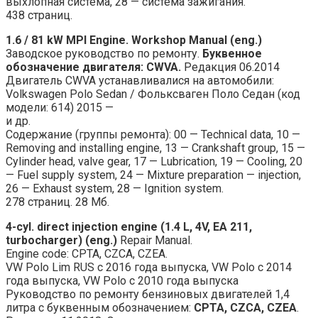
выхлопная система, 28 — система зажигания.
438 страниц.
1.6 / 81 kW MPI Engine. Workshop Manual (eng.)
Заводское руководство по ремонту.
Буквенное
обозначение двигателя: CWVA.
Редакция 06.2014
Двигатель CWVA устанавливалися на автомобили:
Volkswagen Polo Sedan / Фольксваген Поло Седан (код
модели: 614) 2015 —
и др.
Содержание (группы ремонта): 00 — Technical data, 10 —
Removing and installing engine, 13 — Crankshaft group, 15 —
Cylinder head, valve gear, 17 — Lubrication, 19 — Cooling, 20
— Fuel supply system, 24 — Mixture preparation — injection,
26 — Exhaust system, 28 — Ignition system.
278 страниц. 28 Мб.
4-cyl. direct injection engine (1.4 L, 4V, EA 211,
turbocharger) (eng.)
Repair Manual.
Engine code: CPTA, CZCA, CZEA.
VW Polo Lim RUS с 2016 года выпуска, VW Polo с 2014
года выпуска, VW Polo с 2010 года выпуска
Руководство по ремонту бензиновых двигателей 1,4
литра с буквенным обозначением:
CPTA, CZCA, CZEA
.