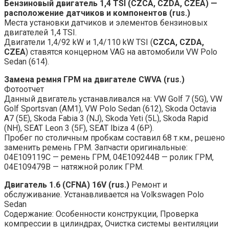
Бензиновый двигатель 1,4 TSI (CZCA, CZDA, CZEA) —
расположение датчиков и компонентов (rus.)
Места установки датчиков и элементов бензиновых
двигателей 1,4 TSI.
Двигатели 1,4/92 kW и 1,4/110 kW TSI (
CZCA, CZDA,
CZEA
) ставятся концерном VAG на автомобили VW Polo
Sedan (614).
Замена ремня ГРМ на двигателе CWVA (rus.)
Фотоотчет
Данный двигатель устанавливался на: VW Golf 7 (5G), VW
Golf Sportsvan (AM1), VW Polo Sedan (612), Skoda Octavia
A7 (5E), Skoda Fabia 3 (NJ), Skoda Yeti (5L), Skoda Rapid
(NH), SEAT Leon 3 (5F), SEAT Ibiza 4 (6P).
Пробег по столичным пробкам составил 68 т.км., решено
заменить ремень ГРМ. Запчасти оригинальные:
04E109119C — ремень ГРМ, 04E109244B — ролик ГРМ,
04E109479B — натяжной ролик ГРМ.
Двигатель 1.6 (CFNA) 16V (rus.)
Ремонт и
обслуживание. Устанавливается на Volkswagen Polo
Sedan
Содержание: Особенности конструкции, Проверка
компрессии в цилиндрах, Очистка системы вентиляции