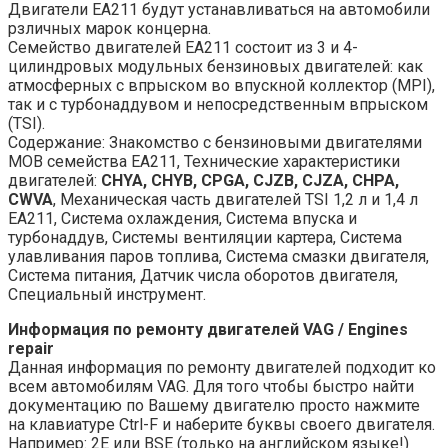
Двигатели EA211 будут устанавливаться на автомобили
рзличных марок концерна.
Семейство двигателей EA211 состоит из 3 и 4-
цилиндровых модульных бензиновых двигателей: как
атмосферных с впрыском во впускной коллектор (MPI),
так и с турбонаддувом и непосредственным впрыском
(TSI).
Содержание: Знакомство с бензиновыми двигателями
MOB семейства EA211, Технические характеристики
двигателей:
CHYA, CHYB, CPGA, CJZB, CJZA, CHPA,
CWVA
, Механическая часть двигателей TSI 1,2 л и 1,4 л
EA211, Система охлаждения, Система впуска и
турбонаддув, Системы вентиляции картера, Система
улавливания паров топлива, Система смазки двигателя,
Система питания, Датчик числа оборотов двигателя,
Специальный инструмент.
Информация по ремонту двигателей VAG / Engines
repair
Данная информация по ремонту двигателей подходит ко
всем автомобилям VAG. Для того чтобы быстро найти
документацию по Вашему двигателю просто нажмите
на клавиатуре Ctrl-F и наберите буквы своего двигателя.
Например: 2E или BSE (только на английском языке!)