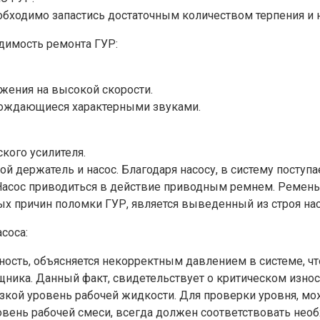
еобходимо запастись достаточным количеством терпения 
димость ремонта ГУР:
жения на высокой скорости.
овождающиеся характерными звуками.
кого усилителя.
ой держатель и насос. Благодаря насосу, в систему посту
 Насос приводиться в действие приводным ремнем. Ремень 
х причин поломки ГУР, является выведенный из строя нас
соса:
ость, объясняется некорректным давлением в системе, что
ика. Данный факт, свидетельствует о критическом износе
изкой уровень рабочей жидкости. Для проверки уровня, 
вень рабочей смеси, всегда должен соответствовать необх