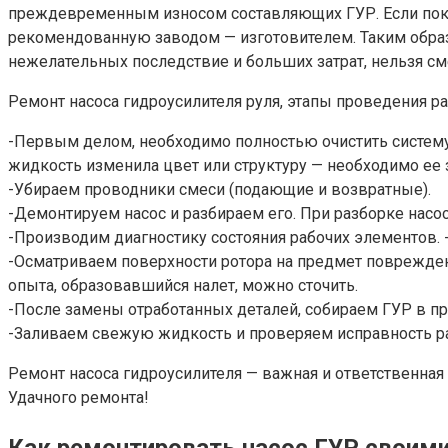
преждевременным износом составляющих ГУР. Если пока
рекомендованную заводом — изготовителем. Таким образ
нежелательных последствие и больших затрат, нельзя с
Ремонт насоса гидроусилителя руля, этапы проведения ра
-Первым делом, необходимо полностью очистить систему 
жидкость изменила цвет или структуру — необходимо ее 
-Убираем проводники смеси (подающие и возвратные).
-Демонтируем насос и разбираем его. При разборке нас
-Производим диагностику состояния рабочих элементов.
-Осматриваем поверхности ротора на предмет поврежден
опыта, образовавшийся налет, можно сточить.
-После замены отработанных деталей, собираем ГУР в п
-Заливаем свежую жидкость и проверяем исправность ра
Ремонт насоса гидроусилителя — важная и ответственная
Удачного ремонта!
Как ремонтировать насос ГУР своими