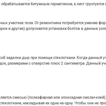
 обрабатывается битумным герметиком, а лист грунтуется 
рных участках пола. От ремонтника потребуется умение ф
рки и другие) допускается установка болтов в данные узл
об заделки дыр при помощи стеклоткани. Когда данный уч
ок, размерами с отверстие плюс 2 сантиметра. Данный уч
пляется смесью (полиэфирная или эпоксидная смола+клей)
стеклоткани, накладывая их одна на одну. Чтобы они не п