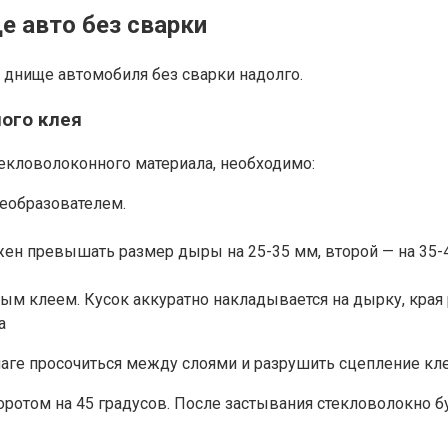
е авто без сварки
днище автомобиля без сварки надолго.
ного клея
екловолоконного материала, необходимо:
реобразователем.
н превышать размер дыры на 25-35 мм, второй — на 35-45
ным клеем. Кусок аккуратно накладывается на дырку, края
а
лаге просочиться между слоями и разрушить сцепление кле
отом на 45 градусов. После застывания стекловолокно бу