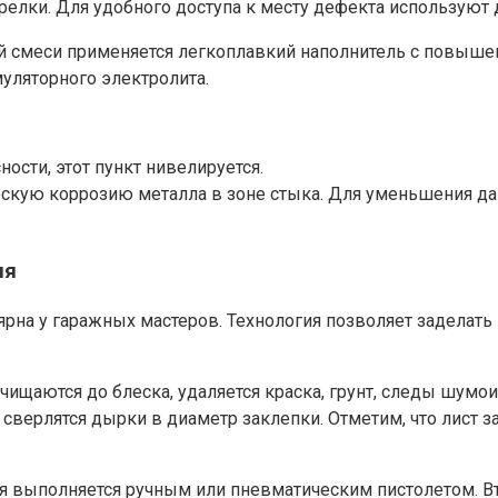
елки. Для удобного доступа к месту дефекта используют 
ой смеси применяется легкоплавкий наполнитель с повыш
муляторного электролита.
ости, этот пункт нивелируется.
кую коррозию металла в зоне стыка. Для уменьшения дан
ия
рна у гаражных мастеров. Технология позволяет заделат
ачищаются до блеска, удаляется краска, грунт, следы шум
 сверлятся дырки в диаметр заклепки. Отметим, что лист з
я выполняется ручным или пневматическим пистолетом. Вт