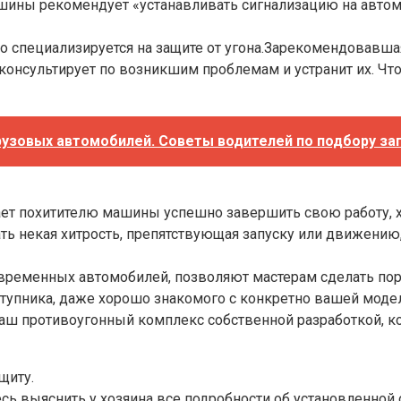
ины рекомендует «устанавливать сигнализацию на автом
о специализируется на защите от угона.Зарекомендовавша
консультирует по возникшим проблемам и устранит их. Чт
узовых автомобилей. Советы водителей по подбору запч
 дает похитителю машины успешно завершить свою работу,
ть некая хитрость, препятствующая запуску или движению
 современных автомобилей, позволяют мастерам сделать п
тупника, даже хорошо знакомого с конкретно вашей модел
ш противоугонный комплекс собственной разработкой, кот
щиту.
сь выяснить у хозяина все подробности об установленной