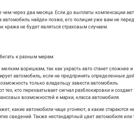
е чем через два месяца. Если до выплаты компенсации ав
а автомобиль найден позже, его полиция уже вам не перед
ак кража не будет являться страховым случаем.
бегать к разным мерам:
елким воришкам, так как украсть авто станет сложнее и о
ирует автомобиль, если не предпринять определенные дейс
 возможность только владельцу завести автомобиль.
от тех, кто перехватывает сигнал разблокировки и создае
нансовых возможностей и марки, класса автомобиля.
ажет, какие автомобили чаще угоняют, а какие стараются не
этих сведений. Также нестандартный цвет автомобиля или 