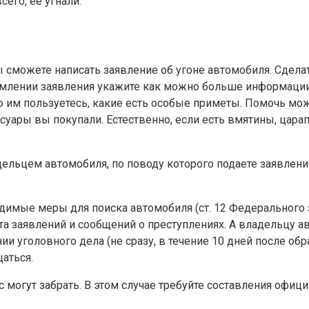
сего, ее угнали.
ы сможете написать заявление об угоне автомобиля. Сдела
ормлении заявления укажите как можно больше информации
лько им пользуетесь, какие есть особые приметы. Помочь м
ссуары вы покупали. Естественно, если есть вмятины, цара
дельцем автомобиля, по поводу которого подаете заявление
имые меры для поиска автомобиля (ст. 12 Федерального за
чета заявлений и сообщений о преступлениях. А владельцу
ии уголовного дела (не сразу, в течение 10 дней после об
аться.
 могут забрать. В этом случае требуйте составления офици