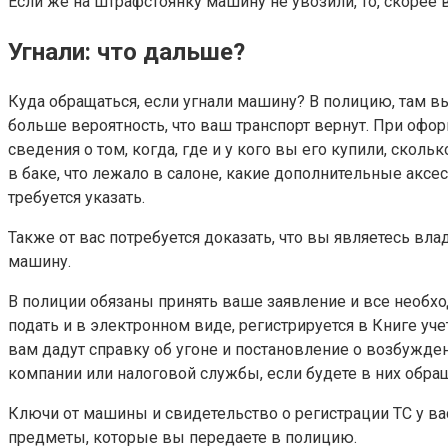
Если же на штрафстоянку машину не увозили, то, скорее в
Угнали: что дальше?
Куда обращаться, если угнали машину? В полицию, там в
больше вероятность, что ваш транспорт вернут. При оф
сведения о том, когда, где и у кого вы его купили, ско
в баке, что лежало в салоне, какие дополнительные аксе
требуется указать.
Также от вас потребуется доказать, что вы являетесь вла
машину.
В полиции обязаны принять ваше заявление и все необход
подать и в электронном виде, регистрируется в Книге у
вам дадут справку об угоне и постановление о возбужден
компании или налоговой службы, если будете в них обращ
Ключи от машины и свидетельство о регистрации ТС у вас
предметы, которые вы передаете в полицию.