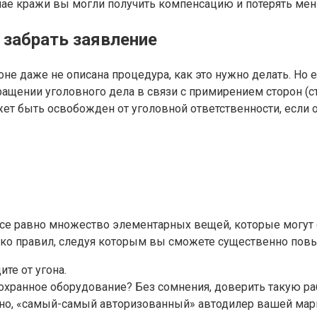
учае кражи вы могли получить компенсацию и потерять мен
 забрать заявление
коне даже не описана процедура, как это нужно делать. Но
ении уголовного дела в связи с примирением сторон (ст. 2
жет быть освобожден от уголовной ответственности, если
все равно множество элементарных вещей, которые могут 
ько правил, следуя которым вы сможете существенно пов
те от угона.
ть охранное оборудование? Без сомнения, доверить такую
анно, «самый-самый авторизованный» автодилер вашей марк