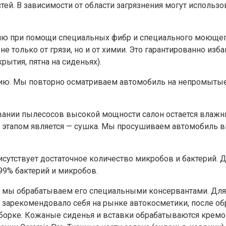
тей. В зависимости от области загрязнения могут использ
ию при помощи специальных фибр и специального моющего 
не только от грязи, но и от химии. Это гарантированно из
ытия, пятна на сиденьях).
ию. Мы повторно осматриваем автомобиль на непромытые 
вании пылесосов высокой мощности салон остается влажны
этапом является — сушка. Мы просушиваем автомобиль в
рисутствует достаточное количество микробов и бактерий
99% бактерий и микробов.
, мы обрабатываем его специальными консервантами. Для
о зарекомендовало себя на рынке автокосметики, после о
сборке. Кожаные сиденья и вставки обрабатываются крем