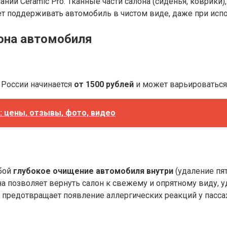
ании Ceramic Pro. Тканные части салона (сиденья, коврик
ает поддерживать автомобиль в чистом виде, даже при ис
лона автомобиля
 России начинается
от 1500 рублей
и может варьироваться 
: цены, отзывы, фото, видео
обой
глубокое очищение автомобиля внутри
(удаление пят
а позволяет вернуть салон к свежему и опрятному виду, 
а предотвращает появление аллергических реакций у пасс