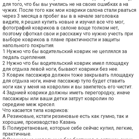
для того, что бы вы учились не на своих ошибках а на
чужих. После того как мои коврики салона стали рваться
через 3 месяца а пробег вы в в начале заголовка
видите, я решил купить новые и изучил все что мог,
фотографий ковриков в салоне воще толком нет,
поэтому сфоткал свои и расскажу что нужно учесть при
выборе ковриков в плане практичности и защиты
напольного покрытия.
1 Нужно что бы водительский коврик не цеплялся за
педаль сцепления.
2 Нужно что бы водительский коврик имел площадку
для отдыха левой ноги, бывают коврики без нее.
3 Коврик пассажира должен тоже закрывать площадку
для отдыха ноги, иначе пассажир тупо будет ставить
ноги как у меня на ковролин и вы заипетесь его чистит.
4 Заднией коврики должны иметь перегородку, иначе
пассажиры или ваши детки затрут ковролин по
середине меж кресел.
Что касается типа ковриков:
А Резиновые, кстати резиновые есть как гумно, так и
хорошие, производство Казань
Б Полиуретановые, которые себе сейчас купил, легкие,
практичные.