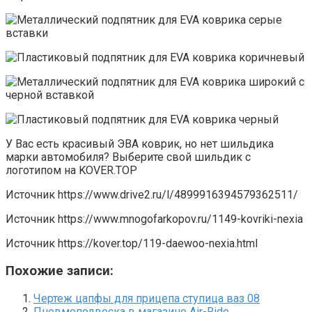
У Вас есть красивый ЭВА коврик, но нет шильдика
марки автомобиля? Выберите свой шильдик с
логотипом на KOVER.TOP
Источник
https://www.drive2.ru/l/4899916394579362511/
Источник
https://www.mnogofarkopov.ru/1149-kovriki-nexia
Источник
https://kover.top/119-daewoo-nexia.html
Похожие записи:
Чертеж цапфы для прицепа ступица ваз 08
Пневмоподвеска в магазине Air-Ride