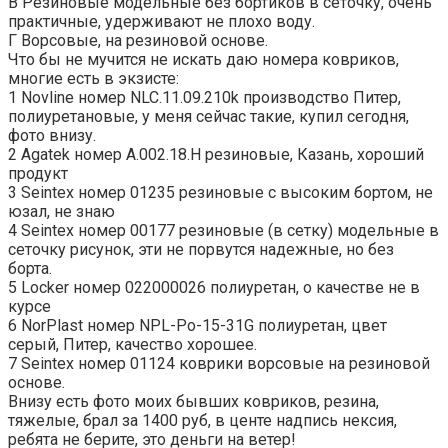
В Резиновые модельные без бортиков в сеточку, очень
практичные, удерживают не плохо воду.
Г Ворсовые, на резиновой основе.
Что бы не мучится не искать даю номера ковриков,
многие есть в экзисте:
1 Novline номер NLC.11.09.210k производство Питер,
полиуретановые, у меня сейчас такие, купил сегодня,
фото внизу.
2 Agatek номер A.002.18.H резиновые, Казань, хороший
продукт
3 Seintex номер 01235 резиновые с высоким бортом, не
юзал, не знаю
4 Seintex номер 00177 резиновые (в сетку) модельные в
сеточку рисунок, эти не порвутся надежные, но без
борта.
5 Locker номер 022000026 полиуретан, о качестве не в
курсе
6 NorPlast номер NPL-Po-15-31G полиуретан, цвет
серый, Питер, качество хорошее.
7 Seintex номер 01124 коврики ворсовые на резиновой
основе.
Внизу есть фото моих бывших ковриков, резина,
тяжелые, брал за 1400 руб, в центе надпись нексия,
ребята не берите, это деньги на ветер!