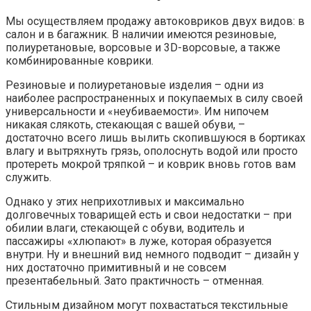
Мы осуществляем продажу автоковриков двух видов: в
салон и в багажник. В наличии имеются резиновые,
полиуретановые, ворсовые и 3D-ворсовые, а также
комбинированные коврики.
Резиновые и полиуретановые изделия – одни из
наиболее распространенных и покупаемых в силу своей
универсальности и «неубиваемости». Им нипочем
никакая слякоть, стекающая с вашей обуви, –
достаточно всего лишь вылить скопившуюся в бортиках
влагу и вытряхнуть грязь, ополоснуть водой или просто
протереть мокрой тряпкой – и коврик вновь готов вам
служить.
Однако у этих неприхотливых и максимально
долговечных товарищей есть и свои недостатки – при
обилии влаги, стекающей с обуви, водитель и
пассажиры «хлюпают» в луже, которая образуется
внутри. Ну и внешний вид немного подводит – дизайн у
них достаточно примитивный и не совсем
презентабельный. Зато практичность – отменная.
Стильным дизайном могут похвастаться текстильные