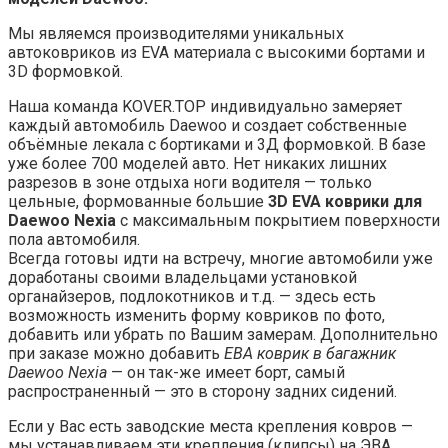
Мы являемся производителями уникальных
автоковриков из EVA материала с высокими бортами и
3D формовкой.
Наша команда KOVER.TOP индивидуально замеряет
каждый автомобиль Daewoo и создает собственные
объёмные лекала с бортиками и 3Д формовкой. В базе
уже более 700 моделей авто. Нет никаких лишних
разрезов в зоне отдыха ноги водителя — только
цельные, формованные большие
3D EVA коврики для
Daewoo Nexia
с максимальным покрытием поверхности
пола автомобиля.
Всегда готовы идти на встречу, многие автомобили уже
доработаны своими владельцами установкой
органайзеров, подлокотников и т.д. — здесь есть
возможность изменить форму ковриков по фото,
добавить или убрать по Вашим замерам. Дополнительно
при заказе можно добавить
ЕВА коврик в багажник
Daewoo Nexia
— он так-же имеет борт, самый
распространенный — это в сторону задних сидений.
Если у Вас есть заводские места крепления ковров —
мы устанавливаем эти крепления (клипсы) на ЭВА