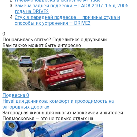
Замена задней подвески — LADA 2107, 1.6 л, 2005
года на DRIVE2
Стук в передней подвеске — причины стука и
способы их устранения — DRIVE2
0
Понравилась статья? Поделиться с друзьями:
Вам также может быть интересно
Подвеска
0
Haval для дачников: комфорт и проходимость на
загородных дорогах
Загородная жизнь для многих москвичей и жителей
Подмосковья — это не только отдых на