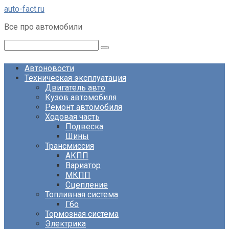
Перейти
auto-fact.ru
к
Все про автомобили
контенту
Поиск:
Автоновости
Техническая эксплуатация
Двигатель авто
Кузов автомобиля
Ремонт автомобиля
Ходовая часть
Подвеска
Шины
Трансмиссия
АКПП
Вариатор
МКПП
Сцепление
Топливная система
Гбо
Тормозная система
Электрика