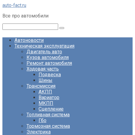
Перейти
auto-fact.ru
к
Все про автомобили
контенту
Поиск:
Автоновости
Техническая эксплуатация
Двигатель авто
Кузов автомобиля
Ремонт автомобиля
Ходовая часть
Подвеска
Шины
Трансмиссия
АКПП
Вариатор
МКПП
Сцепление
Топливная система
Гбо
Тормозная система
Электрика