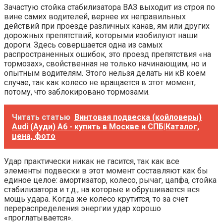
Зачастую стойка стабилизатора ВАЗ выходит из строя по
вине самих водителей, вернее их неправильных
действий при проезде различных канав, ям или других
дорожных препятствий, которыми изобилуют наши
дороги. Здесь совершается одна из самых
распространенных ошибок, это проезд препятствия «на
тормозах», свойственная не только начинающим, но и
опытным водителям. Этого нельзя делать ни кВ коем
случае, так как колесо не вращается в этот момент,
потому, что заблокировано тормозами.
Читать статью
Винтовая подвеска (койловеры)
Audi (Ауди) A6 - купить в Москве и СПБ|Каталог,
цена, фото
Удар практически никак не гасится, так как все
элементы подвески в этот момент составляют как бы
единое целое: амортизатор, колесо, рычаг, цапфа, стойка
стабилизатора и т.д., на которые и обрушивается вся
мощь удара. Когда же колесо крутится, то за счет
перераспределения энергии удар хорошо
«проглатывается».