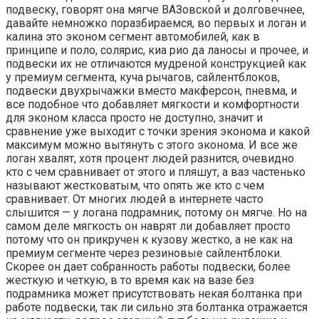
подвеску, говорят она мягче ВАЗовской и долговечнее,
давайте немножко поразбираемся, во первых и логан и
калина это эконом сегмент автомобилей, как в
принципе и поло, солярис, киа рио да ланосы и прочее, и
подвески их не отличаются мудреной конструкцией как
у премиум сегмента, куча рычагов, сайлентблоков,
подвески двухрычажки вместо макферсон, пневма, и
все подобное что добавляет мягкости и комфортности
для эконом класса просто не доступно, значит и
сравнение уже выходит с точки зрения эконома и какой
максимум можно вытянуть с этого эконома. И все же
логан хвалят, хотя процент людей разнится, очевидно
кто с чем сравнивает от этого и пляшут, а ваз частенько
называют жестковатым, что опять же кто с чем
сравнивает. От многих людей в интернете часто
слышится — у логана подрамник, потому он мягче. Но на
самом деле мягкость он наврят ли добавляет просто
потому что он прикручен к кузову жестко, а не как на
премиум сегменте через резиновые сайлентблоки.
Скорее он дает собранность работы подвески, более
жесткую и четкую, в то время как на вазе без
подрамника может присутствовать некая болтанка при
работе подвески, так ли сильно эта болтанка отражается