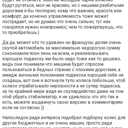
будут ругаться, мол не красиво, но с нашими разбитыми
дорогами я бы поспорил, кому что важнее, красота или
комфорт, да конечно управляемость тоже может
пострадает, но не думаю что очень сильно, тут как
говорится нужен компромисс, чем то пожертвуешь, что
то приобретешь.)
Да да, может кто то удивлен но французы делая очень
скупой автомобиль за максимально недорогую сумму
сэкономили ясен пень на всем, и реализовывать
хорошую подвеску им было надо тоже как то дешево,
ведь они понимали что машина будет спросом
пользоваться в бедных странах с плохими дорогами, а
имидж вечными поломками подвески хороший себе не
создашь, вот они и воткнули тупо колеса побольше, чтоб
колесо отрабатывало неровности а не супер подвеска,
ну по крайней мере видя их скупирдяйство даже на том
чтоб убрать стабилизатор, я не удивлюсь что это так и
есть, можете выдвинуть свою версию в комментариях
если не согласны ))
Напоследок ради интереса подобрал подборку колес для
других бюджетных и не очень машин, просто ради