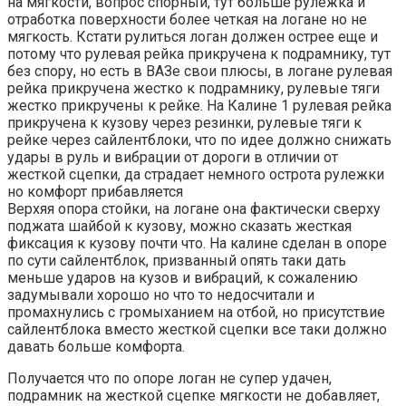
на мягкости, вопрос спорный, тут больше рулежка и
отработка поверхности более четкая на логане но не
мягкость. Кстати рулиться логан должен острее еще и
потому что рулевая рейка прикручена к подрамнику, тут
без спору, но есть в ВАЗе свои плюсы, в логане рулевая
рейка прикручена жестко к подрамнику, рулевые тяги
жестко прикручены к рейке. На Калине 1 рулевая рейка
прикручена к кузову через резинки, рулевые тяги к
рейке через сайлентблоки, что по идее должно снижать
удары в руль и вибрации от дороги в отличии от
жесткой сцепки, да страдает немного острота рулежки
но комфорт прибавляется
Верхяя опора стойки, на логане она фактически сверху
поджата шайбой к кузову, можно сказать жесткая
фиксация к кузову почти что. На калине сделан в опоре
по сути сайлентблок, призванный опять таки дать
меньше ударов на кузов и вибраций, к сожалению
задумывали хорошо но что то недосчитали и
промахнулись с громыханием на отбой, но присутствие
сайлентблока вместо жесткой сцепки все таки должно
давать больше комфорта.
Получается что по опоре логан не супер удачен,
подрамник на жесткой сцепке мягкости не добавляет,