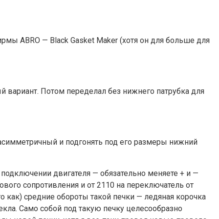
мы ABRO — Black Gasket Maker (хотя он для больше для
й вариант. Потом переделал без нижнего патрубка для
а) асимметричный и подгонять под его размеры нижний
и подключении двигателя — обязательно меняете + и —
кового сопротивления и от 2110 на переключатель от
о как) средние обороты такой печки — ледяная корочка
текла. Само собой под такую печку целесообразно