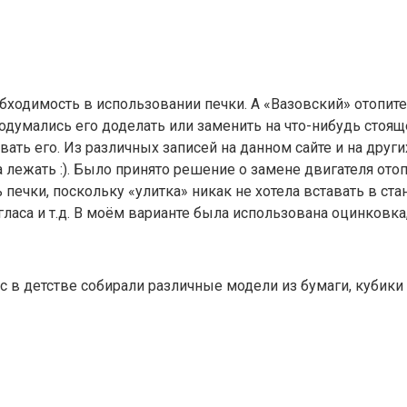
бходимость в использовании печки. А «Вазовский» отопите
додумались его доделать или заменить на что-нибудь стоя
ать его. Из различных записей на данном сайте и на друг
 лежать :). Было принято решение о замене двигателя ото
ечки, поскольку «улитка» никак не хотела вставать в ста
игласа и т.д. В моём варианте была использована оцинковк
в детстве собирали различные модели из бумаги, кубики 