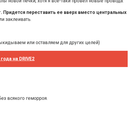
лы новой печки, хотя я все-таки провел новые провода.
ет. Придется переставить ее вверх вместо центральных
ли заклеивать.
 выкидываем или оставляем для других целей)
 года на DRIVE2
без всякого геморроя.