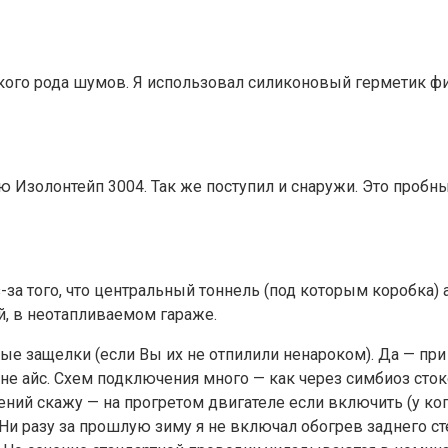
ого рода шумов. Я использовал силиконовый герметик фир
Изолонтейп 3004. Так же поступил и снаружи. Это пробны
из-за того, что центральный тоннель (под которым коробк
, в неотапливаемом гараже.
ные защелки (если Вы их не отпилили ненароком). Да — пр
о не айс. Схем подключения много — как через симбиоз сто
ний скажу — на прогретом двигателе если включить (у ког
. Ни разу за прошлую зиму я не включал обогрев заднего с