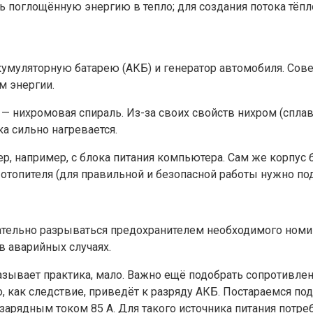
 поглощённую энергию в тепло; для создания потока тёпл
кумуляторную батарею (АКБ) и генератор автомобиля. Сове
м энергии.
— нихромовая спираль. Из-за своих свойств нихром (сплав
а сильно нагревается.
р, например, с блока питания компьютера. Сам же корпус 
топителя (для правильной и безопасной работы нужно под
тельно разрываться предохранителем необходимого номин
 аварийных случаях.
казывает практика, мало. Важно ещё подобрать сопротивле
о, как следствие, приведёт к разряду АКБ. Постараемся по
 зарядным током 85 А. Для такого источника питания потр