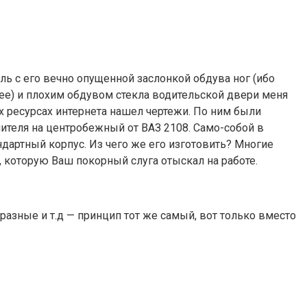
ль с его вечно опущенной заслонкой обдува ног (ибо
щее) и плохим обдувом стекла водительской двери меня
их ресурсах интернета нашел чертежи. По ним были
пителя на центробежный от ВАЗ 2108. Само-собой в
ндартный корпус. Из чего же его изготовить? Многие
а, которую Ваш покорный слуга отыскал на работе.
разные и т.д — принцип тот же самый, вот только вместо