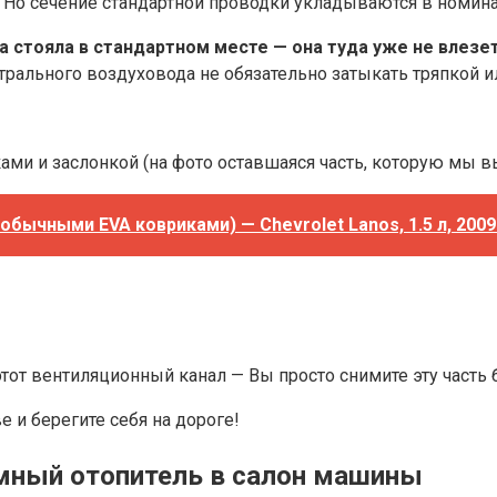
. Но сечение стандартной проводки укладываются в номина
ола стояла в стандартном месте — она туда уже не влез
трального воздуховода не обязательно затыкать тряпкой и
лками и заслонкой (на фото оставшаяся часть, которую мы
 обычными EVA ковриками) — Chevrolet Lanos, 1.5 л, 2009
этот вентиляционный канал — Вы просто снимите эту часть 
 и берегите себя на дороге!
мный отопитель в салон машины