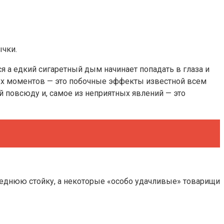
ычки.
ся а едкий сигаретный дым начинает попадать в глаза и
ных моментов — это побочные эффекты известной всем
й повсюду и, самое из неприятных явлений — это
переднюю стойку, а некоторые «особо удачливые» товарищи