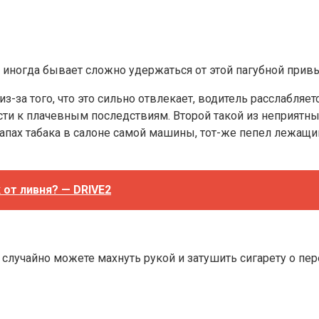
о иногда бывает сложно удержаться от этой пагубной прив
з-за того, что это сильно отвлекает, водитель расслабляет
ести к плачевным последствиям. Второй такой из неприят
апах табака в салоне самой машины, тот-же пепел лежащи
 от ливня? — DRIVE2
ы случайно можете махнуть рукой и затушить сигарету о 