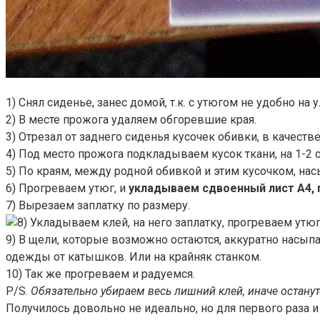
1) Снял сиденье, занес домой, т.к. с утюгом не удобно на 
2) В месте прожога удаляем обгоревшие края.
3) Отрезал от заднего сиденья кусочек обивки, в качестве
4) Под место прожога подкладываем кусок ткани, на 1-2
5) По краям, между родной обивкой и этим кусочком, на
6) Прогреваем утюг, и
укладываем сдвоенный лист А4, 
7) Вырезаем заплатку по размеру.
Укладываем клей, на него заплатку, прогреваем утюг
9) В щели, которые возможно остаются, аккуратно насып
одежды от катышков. Или на крайняк станком.
10) Так же прогреваем и радуемся.
P/S.
Обязательно убираем весь лишний клей, иначе остану
Получилось довольно не идеально, но для первого раза и