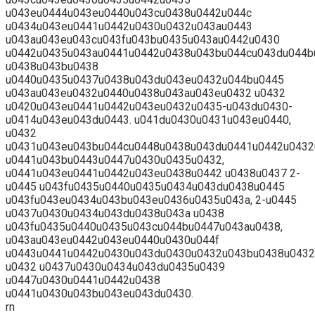
u043eu0444u043eu0440u043cu0438u0442u044c
u0434u043eu0441u0442u0430u0432u043au0443
u043au043eu043cu043fu043bu0435u043au0442u0430
u0442u0435u043au0441u0442u0438u043bu044cu043du044b
u0438u043bu0438
u0440u0435u0437u0438u043du043eu0432u044bu0445
u043au043eu0432u0440u0438u043au043eu0432 u0432
u0420u043eu0441u0442u043eu0432u0435-u043du0430-
u0414u043eu043du0443. u041du0430u0431u043eu0440,
u0432
u0431u043eu043bu044cu0448u0438u043du0441u0442u0432
u0441u043bu0443u0447u0430u0435u0432,
u0441u043eu0441u0442u043eu0438u0442 u0438u0437 2-
u0445 u043fu0435u0440u0435u0434u043du0438u0445
u043fu043eu0434u043bu043eu0436u0435u043a, 2-u0445
u0437u0430u0434u043du0438u043a u0438
u043fu0435u0440u0435u043cu044bu0447u043au0438,
u043au043eu0442u043eu0440u0430u044f
u0443u0441u0442u0430u043du0430u0432u043bu0438u0432
u0432 u0437u0430u0434u043du0435u0439
u0447u0430u0441u0442u0438
u0441u0430u043bu043eu043du0430.
rn