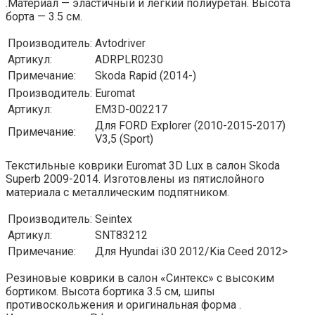
.Материал — эластичный и легкий полиуретан. Высота
борта — 3.5 см.
Производитель:
Avtodriver
Артикул:
ADRPLR0230
Примечание:
Skoda Rapid (2014-)
Производитель:
Euromat
Артикул:
EM3D-002217
Для FORD Explorer (2010-2015-2017)
Примечание:
V3,5 (Sport)
Текстильные коврики Euromat 3D Lux в салон Skoda
Superb 2009-2014. Изготовлены из пятислойного
материала с металлическим подпятником.
Производитель:
Seintex
Артикул:
SNT83212
Примечание:
Для Hyundai i30 2012/Kia Ceed 2012>
Резиновые коврики в салон «Синтекс» с высоким
бортиком. Высота бортика 3.5 см, шипы
противоскольжения и оригинальная форма .