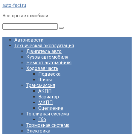
Перейти
auto-fact.ru
к
Все про автомобили
контенту
Поиск:
Автоновости
Техническая эксплуатация
Двигатель авто
Кузов автомобиля
Ремонт автомобиля
Ходовая часть
Подвеска
Шины
Трансмиссия
АКПП
Вариатор
МКПП
Сцепление
Топливная система
Гбо
Тормозная система
Электрика