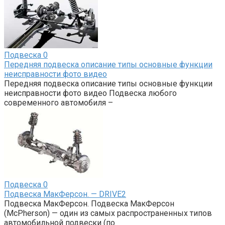
Подвеска
0
Передняя подвеска описание типы основные функции
неисправности фото видео
Передняя подвеска описание типы основные функции
неисправности фото видео Подвеска любого
современного автомобиля –
Подвеска
0
Подвеска МакФерсон. — DRIVE2
Подвеска МакФерсон. Подвеска МакФерсон
(McPherson) — один из самых распространенных типов
автомобильной подвески (по