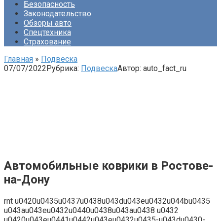
Безопасность
Законодательство
Обзоры авто
Спецтехника
Страхование
Главная
»
Подвеска
07/07/2022
Рубрика:
Подвеска
Автор:
auto_fact_ru
Автомобильные коврики в Ростове-
на-Дону
rnt u0420u0435u0437u0438u043du043eu0432u044bu0435
u043au043eu0432u0440u0438u043au0438 u0432
u0420u043eu0441u0442u043eu0432u0435-u043du0430-