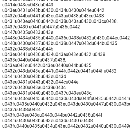
u0414u043eu043du0443
u043eu0431u043bu0430u0434u0430u044eu0442
u0432u044bu0441u043eu043au0438u043cu0438
u0431u043eu0440u0442u0438u043au0430u043cu0438,
u0437u0430 u0441u0447u0435u0442
u0447u0435u0433u043e
u0443u0434u0435u0440u0436u0438u0432u0430u044eu0442
u0440u0430u0437u043bu0438u0447u043du044bu0435
u0432u0438u0434u044b
u043eu0441u0430u0434u043au043eu0432 u0438
u0433u0440u044fu0437u0438,
u043au043eu0442u043eu0440u044bu0435
u0432u043du043eu0441u044fu0442u0441u044f u0432
u0441u0430u043bu043eu043d
u043eu0431u0443u0432u044cu044e.
u0422u0430u043au0438u043c
u043eu0431u0440u0430u0437u043eu043c,
u0441u043eu0445u0440u0430u043du044fu0435u0442u0441
u043fu0435u0440u0432u043eu043du0430u0447u0430u043b
u0432u0438u0434
u043fu043eu043au0440u044bu0442u0438u044f
u0441u0430u043bu043eu043du0430 u0438
u043fu0440u0435u0434u043eu0442u0432u0440u0430u0449