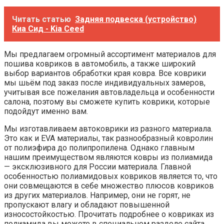
Читать статью
Задняя подвеска (устройство)
Киа Сид - Kia Ceed
Мы предлагаем огромный ассортимент материалов для
пошива ковриков в автомобиль, а также широкий
выбор вариантов обработки края ковра. Все коврики
мы шьём под заказ после индивидуальных замеров,
учитывая все пожелания автовладельца и особенности
салона, поэтому вы сможете купить коврики, которые
подойдут именно вам.
Мы изготавливаем автоковрики из разного материала.
Это как и EVA материалы, так разнообразный ковролин
от полиэфира до полипропилена. Однако главным
нашим преимуществом являются ковры из полиамида
— эксклюзивного для России материала. Главной
особенностью полиамидовых ковриков является то, что
они совмещаются в себе множество плюсов ковриков
из других материалов. Например, они не горят, не
пропускают влагу и обладают повышенной
износостойкостью. Прочитать подробнее о ковриках из
полиамида вы можете в специальном разделе сайта.