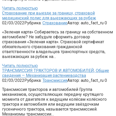
Читать полностью
Страхование при выезде за границу, страховой
медицинский полис для выезжающих за рубеж
02/03/2022
Рубрика:
Страхование
Автор:
auto_fact_ru
0
«Зеленая карта» Собираетесь за границу на собственном
автомобиле? Не забудьте оформить договор
страхования «Зеленая карта». Страховой сертификат
обязательного страхования гражданской
ответственности владельцев транспортных средств,
выезжающих за рубеж на…
Читать полностью
ТРАНСМИССИЯ ТРАКТОРОВ И АВТОМОБИЛЕЙ, Общие
сведения — Механизация растениеводства
02/03/2022
Рубрика:
Трансмиссия
Автор:
auto_fact_ru
0
Трансмиссия тракторов и автомобилей Группа
механизмов, осуществляющих передачу крутящего
момента от двигателя к ведущим колёсам колёсного
трактора и автомобиля или ведущим звёздочкам
гусеничного трактора, называется трансмиссией.
Механизмы трансмиссии…