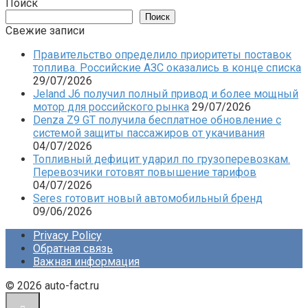
записей
Поиск
Поиск
Свежие записи
Правительство определило приоритеты поставок
топлива. Российские АЗС оказались в конце списка
29/07/2026
Jeland J6 получил полный привод и более мощный
мотор для российского рынка
29/07/2026
Denza Z9 GT получила бесплатное обновление с
системой защиты пассажиров от укачивания
04/07/2026
Топливный дефицит ударил по грузоперевозкам.
Перевозчики готовят повышение тарифов
04/07/2026
Seres готовит новый автомобильный бренд
09/06/2026
Privacy Policy
Обратная связь
Важная информация
© 2026 auto-fact.ru