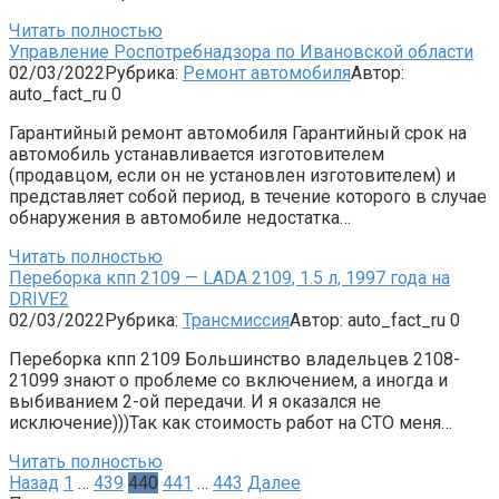
Читать полностью
Управление Роспотребнадзора по Ивановской области
02/03/2022
Рубрика:
Ремонт автомобиля
Автор:
auto_fact_ru
0
Гарантийный ремонт автомобиля Гарантийный срок на
автомобиль устанавливается изготовителем
(продавцом, если он не установлен изготовителем) и
представляет собой период, в течение которого в случае
обнаружения в автомобиле недостатка…
Читать полностью
Переборка кпп 2109 — LADA 2109, 1.5 л, 1997 года на
DRIVE2
02/03/2022
Рубрика:
Трансмиссия
Автор:
auto_fact_ru
0
Переборка кпп 2109 Большинство владельцев 2108-
21099 знают о проблеме со включением, а иногда и
выбиванием 2-ой передачи. И я оказался не
исключение)))Так как стоимость работ на СТО меня…
Читать полностью
Пагинация
Назад
1
…
439
440
441
…
443
Далее