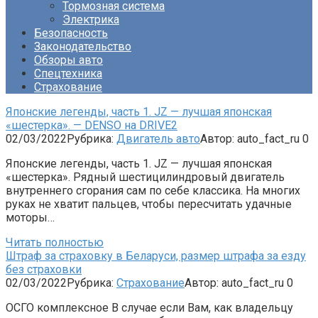
Тормозная система
Электрика
Безопасность
Законодательство
Обзоры авто
Спецтехника
Страхование
Японские легенды, часть 1. JZ — лучшая японская
«шестерка». — DENSO на DRIVE2
02/03/2022
Рубрика:
Двигатель авто
Автор:
auto_fact_ru
0
Японские легенды, часть 1. JZ — лучшая японская
«шестерка». Рядный шестицилиндровый двигатель
внутреннего сгорания сам по себе классика. На многих
руках не хватит пальцев, чтобы пересчитать удачные
моторы…
Читать полностью
Штраф за страховку в Беларуси, размер штрафа за езду
без страховки
02/03/2022
Рубрика:
Страхование
Автор:
auto_fact_ru
0
ОСГО комплексное В случае если Вам, как владельцу