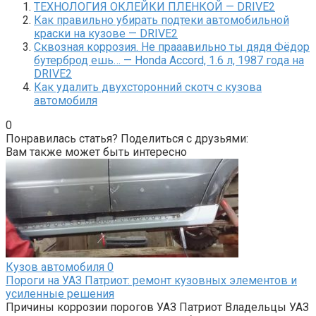
ТЕХНОЛОГИЯ ОКЛЕЙКИ ПЛЕНКОЙ — DRIVE2
Как правильно убирать подтеки автомобильной
краски на кузове — DRIVE2
Сквозная коррозия. Не прааавильно ты дядя Фёдор
бутерброд ешь… — Honda Accord, 1.6 л, 1987 года на
DRIVE2
Как удалить двухсторонний скотч с кузова
автомобиля
0
Понравилась статья? Поделиться с друзьями:
Вам также может быть интересно
Кузов автомобиля
0
Пороги на УАЗ Патриот: ремонт кузовных элементов и
усиленные решения
Причины коррозии порогов УАЗ Патриот Владельцы УАЗ