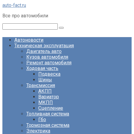
Перейти
auto-fact.ru
к
Все про автомобили
контенту
Поиск:
Автоновости
Техническая эксплуатация
Двигатель авто
Кузов автомобиля
Ремонт автомобиля
Ходовая часть
Подвеска
Шины
Трансмиссия
АКПП
Вариатор
МКПП
Сцепление
Топливная система
Гбо
Тормозная система
Электрика