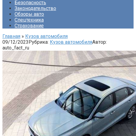
Безопасность
Законодательство
Обзоры авто
Спецтехника
Страхование
Главная
»
Кузов автомобиля
09/12/2023
Рубрика:
Кузов автомобиля
Автор:
auto_fact_ru