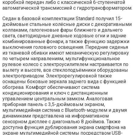
коробкой передач либо с классической 6-ступенчатой
автоматической трансмиссией с гидротрансформатором.
Седан в базовой комплектации Standard получил 15-
дюймовые стальные колёсные диски с декоративными
колпаками, галогеновые фары ближнего и дальнего
света, светодиодные дневные ходовые огни и задние
комбинированные фонари, а также функцию задержки
выключения головного освещения. Передние сиденья
из тканевой обивки имеют механическую регулировку
по четырем направлениям, мультифункциональное
рулевое колесо с электроусилителем настраивается по
вылету и высоте, все стеклоподъёмники оборудованы
электроприводом. Электрорегулировкой также
оснащены боковые зеркала заднего вида с функцией
обогрева. Комфорт обеспечивают система
кондиционирования и ключ с дистанционным
управлением центральным замком. Аналоговая
приборная панель с 3,5-дюймовым экраном,
мультимедийная система с Bluetooth-модулем и двумя
динамиками представлена на информативном
сенсорном дисплее с диагональю 8 дюймов. Также
доступна функция дублирования экрана смартфона на
экране мультимедийной системы посредством USB-