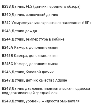
B238
Датчик, FLS (датчик переднего обзора)
B240
Датчик, солнечный датчик
B242
Ультразвуковая охранная сигнализация (UIP)
B243
Датчик дождя
B244
Датчик, температура в кабине
B245A
Камера, дополнительная
B245B
Камера, дополнительная
B245C
Камера, дополнительная
B246
Датчик, боковой датчик
B247
Датчик, датчик качества AdBlue
B248
Датчик давления, пневматическая подвеска
поддерживающей средней оси
B249
Датчик, уровень жидкости омывателя