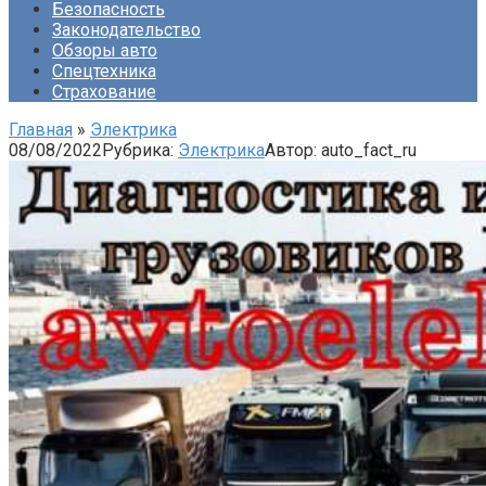
Безопасность
Законодательство
Обзоры авто
Спецтехника
Страхование
Главная
»
Электрика
08/08/2022
Рубрика:
Электрика
Автор:
auto_fact_ru