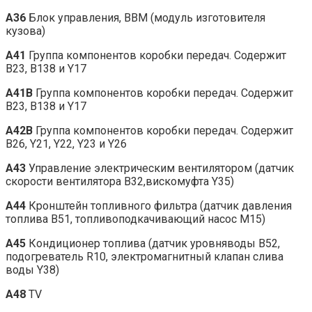
A36
Блок управления, BBM (модуль изготовителя
кузова)
A41
Группа компонентов коробки передач. Содержит
B23, B138 и Y17
A41B
Группа компонентов коробки передач. Содержит
B23, B138 и Y17
A42B
Группа компонентов коробки передач. Содержит
B26, Y21, Y22, Y23 и Y26
A43
Управление электрическим вентилятором (датчик
скорости вентилятора B32,вискомуфта Y35)
A44
Кронштейн топливного фильтра (датчик давления
топлива B51, топливоподкачивающий насос M15)
A45
Кондиционер топлива (датчик уровняводы B52,
подогреватель R10, электромагнитный клапан слива
воды Y38)
A48
TV