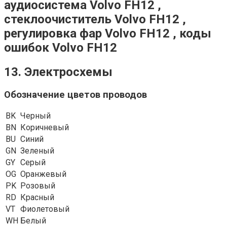
аудиосистема Volvo FH12 ,
стеклоочиститель Volvo FH12 ,
регулировка фар Volvo FH12 , коды
ошибок Volvo FH12
13. Электросхемы
Обозначение цветов проводов
BK
Черный
BN
Коричневый
BU
Синий
GN
Зеленый
GY
Серый
OG
Оранжевый
PK
Розовый
RD
Красный
VT
Фиолетовый
WH
Белый