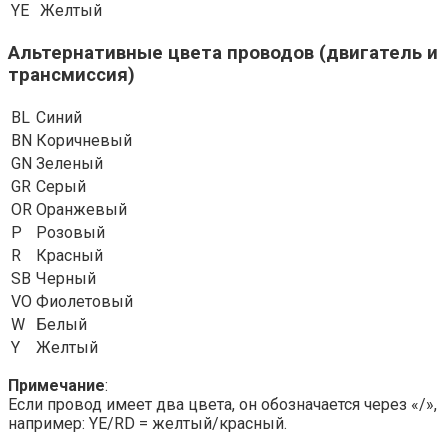
YE
Желтый
Альтернативные цвета проводов (двигатель и
трансмиссия)
BL
Синий
BN
Коричневый
GN
Зеленый
GR
Серый
OR
Оранжевый
P
Розовый
R
Красный
SB
Черный
VO
Фиолетовый
W
Белый
Y
Желтый
Примечание
:
Если провод имеет два цвета, он обозначается через «/»,
например: YE/RD = желтый/красный.