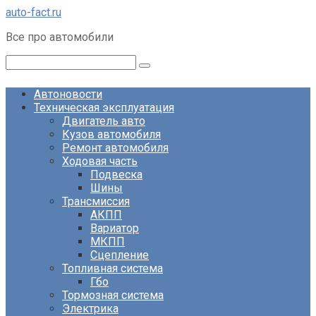
Перейти
auto-fact.ru
к
Все про автомобили
контенту
Поиск:
Автоновости
Техническая эксплуатация
Двигатель авто
Кузов автомобиля
Ремонт автомобиля
Ходовая часть
Подвеска
Шины
Трансмиссия
АКПП
Вариатор
МКПП
Сцепление
Топливная система
Гбо
Тормозная система
Электрика