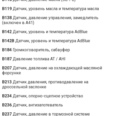
B119
Датчик, уровень масла и температура масла
B138
Датчик, давление управления, замедлитель
(включен в A41)
B142
Датчик, уровень и температура AdBlue
B142B
Датчик, уровень и температура AdBlue
B184
Громкоговоритель, сабвуфер
B187
Давление топлива AT / AHI
B207
Датчик, давление на охлаждающей масляной
форсунке
B213
Датчик давления, противодавление на
дроссельной заслонке
B234
Датчик, опорно-сцепное устройство
B236
Датчик, антизапотеватель
B237
Датчик, давление в тормозной системе