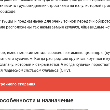
акими-то грушевидными отростками на валу, который приво
обиходе.
т зубцы и предназначен для очень точной передачи оборот
вале расположены так называемые
кулачки
, яйцевидные «о
ров, имеет мелкие металлические нажимные цилиндры (ку
аном и кулачком. Когда распредвал крутится, крутятся и к
 клапану, который и открывается. А когда кулачок переста
ся
подвесной системой клапанов
(OHV).
треннего сгорания.
особенности и назначение