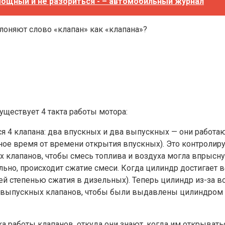
мощный и не разориться - – автомобильный журнал
оняют слово «клапан» как «клапана»?
существует 4 такта работы мотора:
 4 клапана: два впускных и два выпускных — они работаю
ое время от времени открытия впускных). Это контролиру
х клапанов, чтобы смесь топлива и воздуха могла впрысну
льно, происходит сжатие смеси. Когда цилиндр достигает 
й степенью сжатия в дизельных). Теперь цилиндр из-за в
а выпускных клапанов, чтобы были выдавлены цилиндром о
ка работы клапанов, откуда они знают, когда им открывать