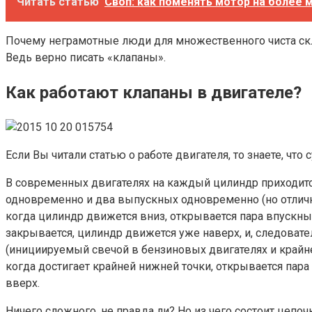
Читать статью
Своп: как поменять мотор на более 
Почему неграмотные люди для множественного чиста скл
Ведь верно писать «клапаны».
Как работают клапаны в двигателе?
Если Вы читали статью о работе двигателя, то знаете, что 
В современных двигателях на каждый цилиндр приходится
одновременно и два выпускных одновременно (но отличн
когда цилиндр движется вниз, открывается пара впускны
закрывается, цилиндр движется уже наверх, и, следовате
(инициируемый свечой в бензиновых двигателях и крайне
когда достигает крайней нижней точки, открывается пар
вверх.
Ничего сложного, не правда ли? Но из чего состоит цепоч