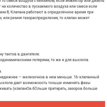
р то смеси воздуха с бензином, если инжектор или дизель
т на количество в пускаемого воздуха или смеси если
чем 8, Клапана работают в определённое время при
, или ремня газораспределения, то клапан может
у тактов в двигателе.
одинамическими потерями, то же и для выхлопа.
.
н, надежнее — железочков в нем меньше. 16-клапанный
выхлопа дает возможность тоньше изменять фазы
уживать (клапанОв бОльше притирать, зазоров больше