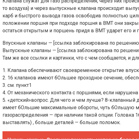
Клапана служат для газо распределения, через них проис
то воздуха) и через выпускные клапана происходит выпус
карб и быстрого вывода газов освободив полностью цили
положении поршня при подходе поршня в ВМТ они закрыва
остаться открытым и поршень придя в ВМТ ударет его и г
Впускные клапаны — [ссылка заблокирована по решению
Выпускные клапаны — [ссылка заблокирована по решени
Там же все ссылки и картинки, что с чем сообщается, и дл
1. Клапана обеспечивают своевременное открытие впуск
2. 16 клапанов имеют бОльшее проходное сечение, обес
3. см. пункт1
4. От механического контакта с поршнями, если нарушена 
5. «детский»вопрос. Для чего и чем лучше? 8-клапанный
имеет бОльшие максимальные обороты, чуть бОльшую мо
газораспределения — при наличии такой опции. Головка 
выставлять) , больше деталей — больше поломок.