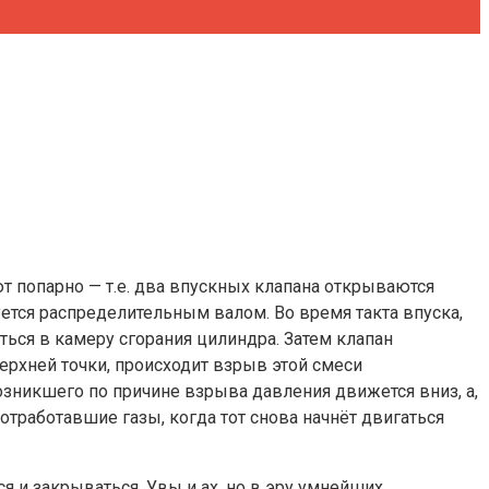
т попарно — т.е. два впускных клапана открываются
ется распределительным валом. Во время такта впуска,
ться в камеру сгорания цилиндра. Затем клапан
верхней точки, происходит взрыв этой смеси
озникшего по причине взрыва давления движется вниз, а,
тработавшие газы, когда тот снова начнёт двигаться
ся и закрываться. Увы и ах, но в эру умнейших