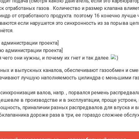
ходит подача (смотря какою двигатель, если это карбюрато
к отработаных газов . Количество и размер клапана влияе
ндр от отработаного продукта. поэтому 16 конечно лучше 
ются если нарушется это синхронность из за порыва цепи
нётся.
 администрации проекта]
ю администрации проекта]
я чего они нужны, и почему их гнет и так далее.
ных и выпускных каналов, обеспечивают газообмен и смен
печивают лучшую наполняемость цилиндра с меньшими газ
синхронизация валов, напр. , порвался ремень распредвала
 дешевле в производстве и в эксплуатации, проще устрое
щность, приналичии разных распредвалов для впуска и 
16клапанника дороже раза в три, ее гораздо сложнее обсл