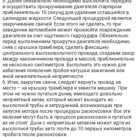
5. Далее обязательно необходимо выключить передачу
и осуществить прокручивание двигателя стартером
приблизительно 10 секунд для удаления оставшейся в
цилиндрах жидкости. Следующей процедурой является
закручивание свечей. Если этого не сделать, то при
заведении автомобиля может произойти повреждение
двигателя за счет ощутимого гидроудара. Обязательно
перед выполнением прокрутки двигателя необходимо,
сняв с крышки трамблера, сделать фиксацию
центрального высоковольтного провода, создавая зазор
между наконечником провода и массой, приблизительно
на несколько сантиметров. Выполнить это нужно для
избегания появления пробоя катушки зажигания или
иной нежелательной неприятности.
6. Итак, закрутив свечи, следует вернуть провод на
место – на крышку трамблера и завести машину. При
этом не нужно пугаться дыма, имеющего довольно
неприятный запах, который может выходить из
выхлопной трубы и затруднений, возникающих при
запуске мотора после процедуры раскоксовки. Все эти
явления могут быть в процессе раскоксовки и пугаться
их не стоит. Дым с неприятным запахом может идти из
выхлопной трубы авто почти до 10 первых километров
пробега после раскоксовки.