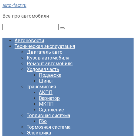
Перейти
auto-fact.ru
к
Все про автомобили
контенту
Поиск:
Автоновости
Техническая эксплуатация
Двигатель авто
Кузов автомобиля
Ремонт автомобиля
Ходовая часть
Подвеска
Шины
Трансмиссия
АКПП
Вариатор
МКПП
Сцепление
Топливная система
Гбо
Тормозная система
Электрика