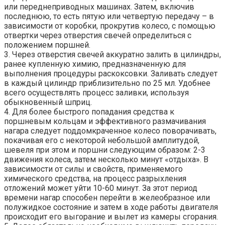
или переднеприводных машинах. Затем, включив
последнюю, то есть пятую или четвертую передачу – в
зависимости от коробки, прокрутив колесо, с помощью
отвертки через отверстия свечей определиться с
положением поршней.
3. Через отверстия свечей аккуратно залить в цилиндры,
ранее купленную химию, предназначенную для
выполнения процедуры раскоксовки. Заливать следует
в каждый цилиндр приблизительно по 25 мл. Удобнее
всего осуществлять процесс заливки, используя
обыкновенный шприц.
4. Для более быстрого попадания средства к
поршневым кольцам и эффективного размачивания
нагара следует поддомкраченное колесо поворачивать,
покачивая его с некоторой небольшой амплитудой,
шевеля при этом и поршни следующим образом: 2-3
движения колеса, затем несколько минут «отдыха». В
зависимости от силы и свойств, применяемого
химического средства, на процесс разрыхления
отложений может уйти 10-60 минут. За этот период
времени нагар способен перейти в желеобразное или
полужидкое состояние и затем в ходе работы двигателя
происходит его выгорание и вылет из камеры сгорания.