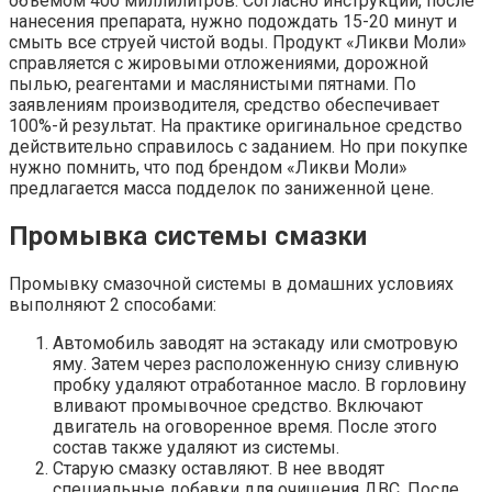
объемом 400 миллилитров. Согласно инструкции, после
нанесения препарата, нужно подождать 15-20 минут и
смыть все струей чистой воды. Продукт «Ликви Моли»
справляется с жировыми отложениями, дорожной
пылью, реагентами и маслянистыми пятнами. По
заявлениям производителя, средство обеспечивает
100%-й результат. На практике оригинальное средство
действительно справилось с заданием. Но при покупке
нужно помнить, что под брендом «Ликви Моли»
предлагается масса подделок по заниженной цене.
Промывка системы смазки
Промывку смазочной системы в домашних условиях
выполняют 2 способами:
Автомобиль заводят на эстакаду или смотровую
яму. Затем через расположенную снизу сливную
пробку удаляют отработанное масло. В горловину
вливают промывочное средство. Включают
двигатель на оговоренное время. После этого
состав также удаляют из системы.
Старую смазку оставляют. В нее вводят
специальные добавки для очищения ДВС. После