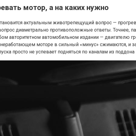
евать мотор, а на каких нужно
тановится актуальным животрепещущий вопрос — прогрева
 вопрос диаметрально противоположные ответы. Точнее, п
любом авторитетном автомобильном издании — двигателю г
а неработающем моторе в сильный «минус» сжимаются, и 
уска просто не успевает подняться по каналам из поддона 