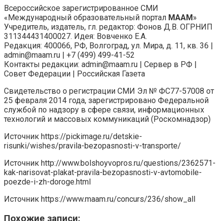
Всероссийское зарегистрированное СМИ
«Международный образовательный портал
МААМ
»
Учредитель, издатель, гл. редактор: Фонов Д.В. ОГРНИП
311344431400027. Идея: Вовченко Е.А.
Редакция: 400066, РФ, Волгоград, ул. Мира, д. 11, кв. 36 |
admin@maam.ru | +7 (499) 499-41-52
Контакты редакции: admin@maam.ru | Сервер в РФ |
Совет Федерации | Российская Газета
Свидетельство о регистрации СМИ Эл № ФС77-57008 от
25 февраля 2014 года, зарегистрировано Федеральной
службой по надзору в сфере связи, информационных
технологий и массовых коммуникаций (Роскомнадзор)
Источник
https://pickimage.ru/detskie-
risunki/wishes/pravila-bezopasnosti-v-transporte/
Источник
http://www.bolshoyvopros.ru/questions/2362571-
kak-narisovat-plakat-pravila-bezopasnosti-v-avtomobile-
poezde-i-zh-doroge.html
Источник
https://www.maam.ru/concurs/236/show_all
Похожие записи: