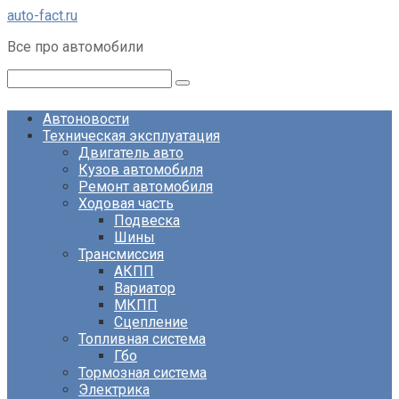
Перейти
auto-fact.ru
к
Все про автомобили
контенту
Поиск:
Автоновости
Техническая эксплуатация
Двигатель авто
Кузов автомобиля
Ремонт автомобиля
Ходовая часть
Подвеска
Шины
Трансмиссия
АКПП
Вариатор
МКПП
Сцепление
Топливная система
Гбо
Тормозная система
Электрика