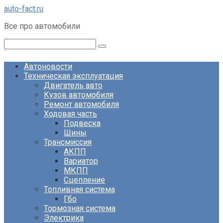
Перейти
auto-fact.ru
к
Все про автомобили
контенту
Поиск:
Автоновости
Техническая эксплуатация
Двигатель авто
Кузов автомобиля
Ремонт автомобиля
Ходовая часть
Подвеска
Шины
Трансмиссия
АКПП
Вариатор
МКПП
Сцепление
Топливная система
Гбо
Тормозная система
Электрика