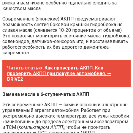
риска и вам нужно особенно тщательно следить за
качеством масла.
Современные (японские) АКПП предусматривают
возможность снятия боковой крышки гидроблока не
сливая масла (сливается 10-20 процентов от объема).
Это позволяет мониторить состояние масла, гидроблока,
соленоидов, датчиков-сенсоров итд. и восстанавливать
работоспособность их без дорогого демонтажа-
капремонта.
Читать статью
Как проверить АКПП. Как
проверить АКПП при покупке автомобиля. —
DRIVE2
Замена масла в 6-ступенчатых АКПП
Эти современные АКПП — самый сложный электронно
управляемый агрегат автомобиля. Работает при
экстремально высоких температурах, все узлы коробки
«зачипованы» до предела электронным акселератором
и TCM (
компьютером АКПП)
, чтобы не проиграть
конкурентам — ДСГ, вариаторам и МКПП