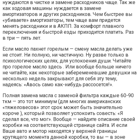
нуждаются в чистке и замене расходников чаще. Так же
как ходовая машины нуждается в замене
амортизаторов и других расходников. Чем быстрее вы
«убиваете» амортизаторы, тем чаще вам придется
менять расходники и в АКПП. За комфорт плавного
переключения и быстрой езды приходится платить. Раз
в три — пять лет.
Если масло пахнет горелым — смену масла делать уже
не стоит. Ни полную, ни частичную. Ну разве только в
психологических целях, для успокоения души. Читайте
про горелое масло здесь . Или вообще больше ничего
не читайте, как некоторые забеременевшие девушки на
несколько недель закрывают для себя эту тему,
надеясь: «Авось само как-нибудь рассосется!».
Полная замена масла с заменой фильтра каждые 60-90
ткм — это тот минимум (для многих американских
«тяжеловесов» этот срок может быть значительно
короче ), который позволяет успокоить совесть: «Я
сделал все, что мог». Вообще — найдите описание своей
коробки на соответствующей странице сайта. И если
Ваше авто и мотор находятся у верхней границы
крутящего момента данной коробки, то вы — в зоне