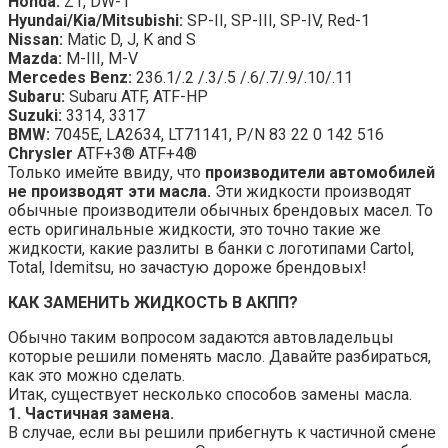
Honda:
Z1, DW-1
Hyundai/Kia/Mitsubishi:
SP-II, SP-III, SP-IV, Red-1
Nissan:
Matic D, J, K and S
Mazda:
M-III, M-V
Mercedes Benz:
236.1/.2 /.3/.5 /.6/.7/.9/.10/.11
Subaru:
Subaru ATF, ATF-HP
Suzuki:
3314, 3317
BMW:
7045E, LA2634, LT71141, P/N 83 22 0 142 516
Chrysler
ATF+3® ATF+4®
Только имейте ввиду, что
производители автомобилей
не производят эти масла.
Эти жидкости производят
обычные производители обычных брендовых масел. То
есть оригинальные жидкости, это точно такие же
жидкости, какие разлиты в банки с логотипами Cartol,
Total, Idemitsu, но зачастую дороже брендовых!
КАК ЗАМЕНИТЬ ЖИДКОСТЬ В АКПП?
Обычно таким вопросом задаются автовладельцы
которые решили поменять масло. Давайте разбираться,
как это можно сделать.
Итак, существует несколько способов замены масла.
1. Частичная замена.
В случае, если вы решили прибегнуть к частичной смене