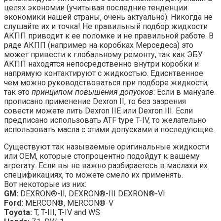
целях экономии (учитывая последние тенденции
экономики нашей страны, очень актуально). Никогда не
слушайте их и точка! Не правильный подбор жидкости
АКПП приводит к ее поломке и не правильной работе. В
ряде АКПП (например на коробках Мерседеса) это
может привести к глобальному ремонту, так как ЭБУ
АКПП находятся непосредственно внутри коробки и
напрямую контактируют с жидкостью. Едиснтвенное
чем можно руководствоваться при подборе жидкости,
так это
принципом повышения допусков
: Если в мануале
прописано применение Dexron II, то без зазрения
совести можете лить Dexron IIE или Dexron III. Если
предписано использовать ATF type T-IV, то желательно
использовать масла с этими допусками и последующие.
Существуют так называемые оригинальные жидкости
или ОЕМ, которые стопроцентно подойдут к вашему
агрегату. Если вы не важно разбираетесь в маслахи их
спецификациях, то можете смело их применять.
Вот некоторые из них:
GM:
DEXRON®-II, DEXRON®-III DEXRON®-VI
Ford:
MERCON®, MERCON®-V
Toyota:
T, T-III, T-IV and WS