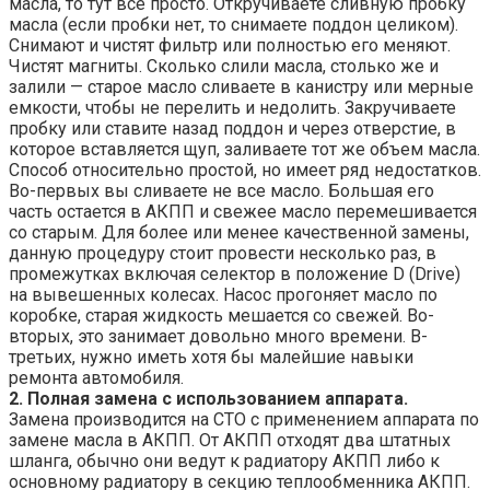
масла, то тут все просто. Откручиваете сливную пробку
масла (если пробки нет, то снимаете поддон целиком).
Снимают и чистят фильтр или полностью его меняют.
Чистят магниты. Сколько слили масла, столько же и
залили — старое масло сливаете в канистру или мерные
емкости, чтобы не перелить и недолить. Закручиваете
пробку или ставите назад поддон и через отверстие, в
которое вставляется щуп, заливаете тот же объем масла.
Способ относительно простой, но имеет ряд недостатков.
Во-первых вы сливаете не все масло. Большая его
часть остается в АКПП и свежее масло перемешивается
со старым. Для более или менее качественной замены,
данную процедуру стоит провести несколько раз, в
промежутках включая селектор в положение D (Drive)
на вывешенных колесах. Насос прогоняет масло по
коробке, старая жидкость мешается со свежей. Во-
вторых, это занимает довольно много времени. В-
третьих, нужно иметь хотя бы малейшие навыки
ремонта автомобиля.
2. Полная замена с использованием аппарата.
Замена производится на СТО с применением аппарата по
замене масла в АКПП. От АКПП отходят два штатных
шланга, обычно они ведут к радиатору АКПП либо к
основному радиатору в секцию теплообменника АКПП.