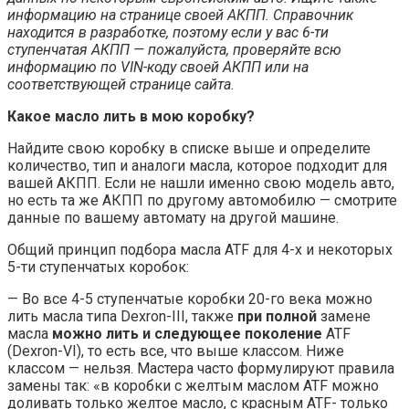
информацию на странице своей АКПП. Справочник
находится в разработке, поэтому если у вас 6-ти
ступенчатая АКПП — пожалуйста, проверяйте всю
информацию по VIN-коду своей АКПП или на
соответствующей странице сайта.
Какое масло лить в мою коробку?
Найдите свою коробку в списке выше и определите
количество, тип и аналоги масла, которое подходит для
вашей АКПП. Если не нашли именно свою модель авто,
но есть та же АКПП по другому автомобилю — смотрите
данные по вашему автомату на другой машине.
Общий принцип подбора масла ATF для 4-х и некоторых
5-ти ступенчатых коробок:
— Во все 4-5 ступенчатые коробки 20-го века можно
лить масла типа Dexron-III, также
при полной
замене
масла
можно лить и следующее поколение
ATF
(Dexron-VI), то есть все, что выше классом. Ниже
классом — нельзя. Мастера часто формулируют правила
замены так: «в коробки с желтым маслом ATF можно
доливать только желтое масло, с красным ATF- только