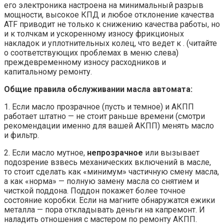
его электроника настроена на минимальный разрыв
мощности, высокое КПД и любое отклонение качества
ATF приводит не только к снижению качества работы, но
и к толчкам и ускоренному износу фрикционых
накладок и уплотнительных колец, что ведет к . (читайте
о соответствующих проблемах в меню слева)
преждевременному износу расходников и
капитальному ремонту.
Общие правила обслуживании масла автомата:
1. Если масло прозрачное (пусть и темное) и АКПП
работает штатно — не стоит раньше времени (смотри
рекомендации именно для вашей АКПП) менять масло
и фильтр.
2. Если масло мутное,
непрозрачное
или вызывает
подозрение взвесь механических включений в масле,
то стоит сделать как «минимум» частичную смену масла,
а как «норма» — полную замену масла со снятием и
чисткой поддона. Поддон покажет более точное
состояние коробки. Если на магните обнаружатся ежики
металла — пора откладывать деньги на капремонт. И
наладить отношения с мастером по ремонту АКПП.