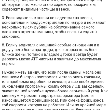
обнаружит, что масло стало серым, непрозрачным,
содержит видимые частицы взвеси.
3. Если водитель в жизни не надеется «на авось»,
основателен и предусмотрителен по натуре и не жалеет
несколько тысяч рублей на обслуживание самого
сложного агрегата машины, чтобы спать (и ездить)
спокойно,
8. Если у водителя с машиной особые отношения и в
роду у него были пра. деды, для которых конь был
ближе жены, то такой владелец тоже всегда будет
держать масло ATF чистым и залитым до максимума
нормы.
Нужно иметь ввиду, что если после смены масла оно
слишком быстро «постарело» и стало опять грязным,
или проблемы коробки не исчезли, а все необходимые
обновления программы компьютера у ОД вы сделали,
значит вашей коробке нужен более серьезный уход. Как
минимум — ремонт гидротрансформатора (смена
износившегося фрикционаов). Или смена фрикционов
той скорости, которая не работает. Или по крайней мере
— консультация и диагностика мастера.
Вживую
, а не