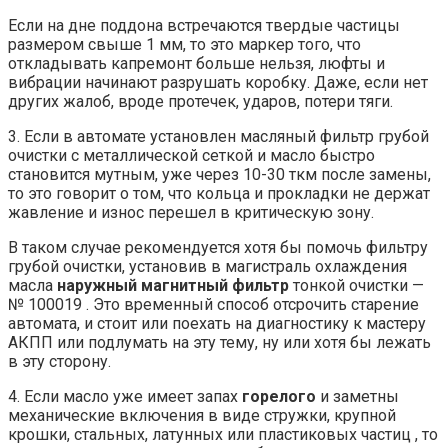
Если на дне поддона встречаются твердые частицы
размером свыше 1 мм, то это маркер того, что
откладывать капремонт больше нельзя, люфты и
вибрации начинают разрушать коробку. Даже, если нет
других жалоб, вроде протечек, ударов, потери тяги.
3. Если в автомате установлен масляный фильтр грубой
очистки с металлической сеткой и масло быстро
становится мутным, уже через 10-30 ткм после замены,
то это говорит о том, что кольца и прокладки не держат
жавление и износ перешел в критическую зону.
В таком случае рекомендуется хотя бы помочь фильтру
грубой очистки, установив в магистраль охлаждения
масла
наружный магнитный фильтр
тонкой очистки —
№ 100019 . Это временный способ отсрочить старение
автомата, и стоит или поехать на диагностику к мастеру
АКПП или подлумать на эту тему, ну или хотя бы лежать
в эту сторону.
4. Если масло уже имеет запах
горелого
и заметны
механические включения в виде стружки, крупной
крошки, стальных, латунных или пластиковых частиц , то