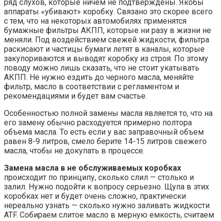
ряд слухов, которые ничем не подтверждены. Якобы
аппараты «убивают» коробку. Связано это скорее всего
с тем, что на некоторых автомобилях применятся
бумажные фильтры АКПП, которые ни разу в жизни не
меняли. Под воздействием свежей жидкости, фильтра
раскисают и частицы бумаги летят в каналы, которые
закупориваются и выводят коробку из строя. По этому
поводу можно лишь сказать, что не стоит укатывать
АКПП. Не нужно ездить до черного масла, меняйте
фильтр, масло в соответствии с регламентом и
рекомендациями и будет вам счастье.
Особенностью полной замены масла является то, что на
его замену обычно расходуется примерно полтора
объема масла. То есть если у вас заправочный объем
равен 8-9 литров, смело берите 14-15 литров свежего
масла, чтобы не докупать в процессе.
Замена масла в не обслуживаемых коробках
происходит по принципу, сколько слил — столько и
залил. Нужно подойти к вопросу серьезно. Щупа в этих
коробках нет и будет очень сложно, практически
нереально узнать — сколько нужно заливать жидкости
ATF. Собираем слитое масло в мерную емкость, считаем