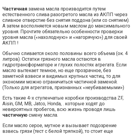
Частичная
замена масла производится путем
естественного слива разогретого масла из АКПП через
сливное отверстие без снятия поддона (или со снятием).
А затем восполняется новым маслом до максимального
уровня. Прочтите обязательно особенности проверки
уровня масла («нахолодную» и «нагорячую») для своей
АКПП !
Обычно сливается около половины всего объема (ок. 4
литров). Остатки грязного масла остаются в
гидротрансформаторе и глухих полостях агрегата. Если
масло вытекает темное, но еще прозрачное, без
заметной взвеси и видимых крупных частиц, то для
экономии можно ограничиться частичной заменой.
(Только для агрегатов, признанных «неубиваемыми»)
Есть такие 4-х ступенчатые коробки производства ZF,
Aisin, GM, MB, Jatco, Honda, . которые ходят до
невероятных пробегов, всю жизнь проводя лишь
частичную
смену масла.
Если масло серое, мутное и вызывает подозрение
взвесь грязи (тест с белой тряпкой), то стоит еще