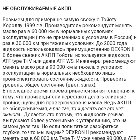
НЕ ОБСЛУЖИВАЕМЫЕ АКПП.
Возьмем для примера не самую свежую Тойоту
Короллу 1999 г.в. Производитель рекомендует менять
масло раз в 60 000 км в нормальных условиях
эксплуатации (что не применимо к условиям в России) и
раз в 30 000 км при тяжелых условиях. До 2000 года
жидкость использовалась преимущественно DEXRON II.
В более свежих АКПП Тойоты используется жидкость
ATF type T-IV или даже ATF WS. Инженеры рекомендуют
менять масло раз в 90 000 км в тяжелых условиях
эксплуатации, в нормальных необходимо лишь
проинспектировать состояние жидкости. Проверить
уровень, общее состояние (цвет, запах).
В последнее время просматривается явная тенденция к
тому, что производители перестают делать сливные
пробки, щупы для проверки уровня масла. Ведь АКПП
не обслуживаемая,
а раз так, то и делать все это нет
смысла
. Делается это потому, что жидкости сейчас
выпускают более устойчивые к устареванию, это на
самом деле так. Но если попытаться разобраться
глубже, то что мы видим? DEXRON II рекомендуют
менять раз в 60 000 км, Type T-IV уже через 90 000, а ATF