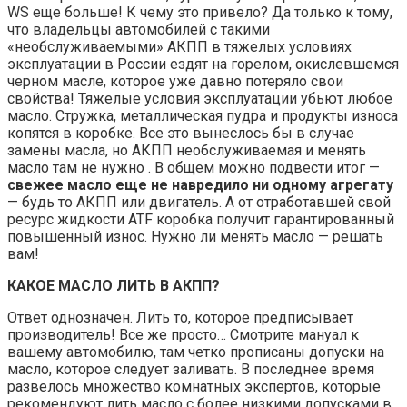
WS еще больше! К чему это привело? Да только к тому,
что владельцы автомобилей с такими
«необслуживаемыми» АКПП в тяжелых условиях
эксплуатации в России ездят на горелом, окислевшемся
черном масле, которое уже давно потеряло свои
свойства! Тяжелые условия эксплуатации убьют любое
масло. Стружка, металлическая пудра и продукты износа
копятся в коробке. Все это вынеслось бы в случае
замены масла, но АКПП необслуживаемая и менять
масло там не нужно . В общем можно подвести итог —
свежее масло еще не навредило ни одному агрегату
— будь то АКПП или двигатель. А от отработавшей свой
ресурс жидкости ATF коробка получит гарантированный
повышенный износ. Нужно ли менять масло — решать
вам!
КАКОЕ МАСЛО ЛИТЬ В АКПП?
Ответ однозначен. Лить то, которое предписывает
производитель! Все же просто… Смотрите мануал к
вашему автомобилю, там четко прописаны допуски на
масло, которое следует заливать. В последнее время
развелось множество комнатных экспертов, которые
рекомендуют лить масло с более низкими допусками в