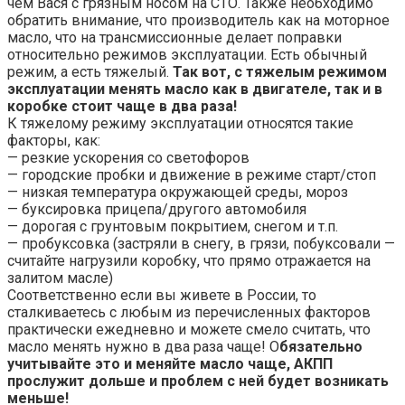
чем Вася с грязным носом на СТО. Также необходимо
обратить внимание, что производитель как на моторное
масло, что на трансмиссионные делает поправки
относительно режимов эксплуатации. Есть обычный
режим, а есть тяжелый.
Так вот, с тяжелым режимом
эксплуатации менять масло как в двигателе, так и в
коробке стоит чаще в два раза!
К тяжелому режиму эксплуатации относятся такие
факторы, как:
— резкие ускорения со светофоров
— городские пробки и движение в режиме старт/стоп
— низкая температура окружающей среды, мороз
— буксировка прицепа/другого автомобиля
— дорогая с грунтовым покрытием, снегом и т.п.
— пробуксовка (застряли в снегу, в грязи, побуксовали —
считайте нагрузили коробку, что прямо отражается на
залитом масле)
Соответственно если вы живете в России, то
сталкиваетесь с любым из перечисленных факторов
практически ежедневно и можете смело считать, что
масло менять нужно в два раза чаще! О
бязательно
учитывайте это и меняйте масло чаще, АКПП
прослужит дольше и проблем с ней будет возникать
меньше!