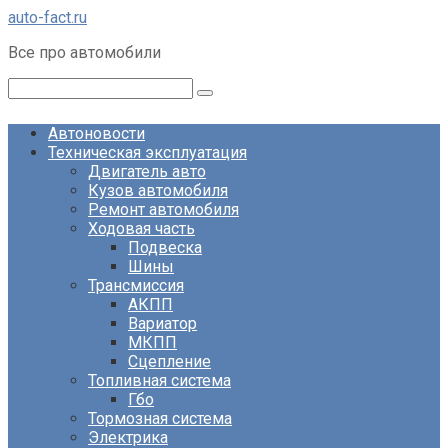
Перейти
auto-fact.ru
к
Все про автомобили
контенту
Поиск:
Автоновости
Техническая эксплуатация
Двигатель авто
Кузов автомобиля
Ремонт автомобиля
Ходовая часть
Подвеска
Шины
Трансмиссия
АКПП
Вариатор
МКПП
Сцепление
Топливная система
Гбо
Тормозная система
Электрика