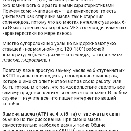
экономичностью и разгонными характеристиками.
Причем само «чипование» — динамическое, то есть
учитывает как старение масла, так и старение
соленоидов, потому что во многих интеллектуальных 6-
ти 8-ми ступенчатых коробках VFS соленоиды изменяют
характеристики по мере износа.
Многие суперсложные узлы не выдерживают уже
ставшей «нормальной» (ок. 120-130º) рабочей
температуры («
электрика» — соленоиды, электроплаты,
пластик, гидроплита.
)
Поэтому даже простую замену масла на 6-ступенчатых
АКПП лучше производить у проверенных мастеров,
которые имеют опыт и отвечают за свою работу. Или
быть готовым к тому, что за удовольствие сделать все
самому придется платить . и возможно немало. В любом
случае — изучите все, что пишет интернет по вашей
коробке.
Замена масла (ATF) на 4-х (5-ти) ступенчатых акпп
обычно не так рискованна. При смене масла
самостоятельно наиболее важны такие Общие
принципы замены масла АКПП (с учетом описанных