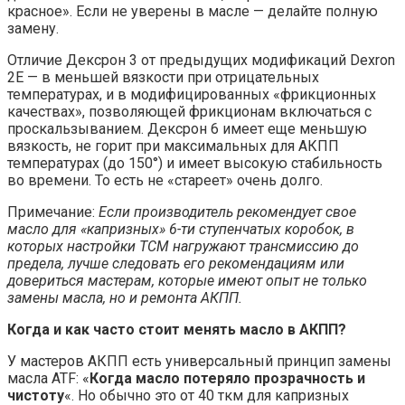
красное». Если не уверены в масле — делайте полную
замену.
Отличие Дексрон 3 от предыдущих модификаций Dexron
2E — в меньшей вязкости при отрицательных
температурах, и в модифицированных «фрикционных
качествах», позволяющей фрикционам включаться с
проскальзыванием. Дексрон 6 имеет еще меньшую
вязкость, не горит при максимальных для АКПП
температурах (до 150°) и имеет высокую стабильность
во времени. То есть не «стареет» очень долго.
Примечание:
Если производитель рекомендует свое
масло для «капризных» 6-ти ступенчатых коробок, в
которых настройки ТСМ нагружают трансмиссию до
предела, лучше следовать его рекомендациям или
довериться мастерам, которые имеют опыт не только
замены масла, но и ремонта АКПП.
Когда и как часто стоит менять масло в АКПП?
У мастеров АКПП есть универсальный принцип замены
масла ATF: «
Когда масло потеряло прозрачность и
чистоту
«. Но обычно это от 40 ткм для капризных