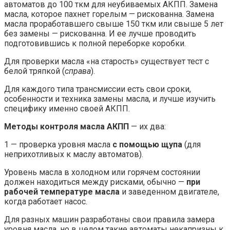
автоматов до 100 ткм для неубиваемых АКПП. Замена
масла, которое пахнет горелым — рискованна. Замена
масла проработавшего свыше 150 ткм или свыше 5 лет
без замены — рискованна. И ее лучше проводить
подготовившись к полной переборке коробки.
Для проверки масла «на старость» существует тест с
белой тряпкой (
справа
).
Для каждого типа трансмиссии есть свои сроки,
особенности и техника замены масла, и лучше изучить
специфику именно своей АКПП.
Методы контроля масла АКПП
— их два:
1 — проверка уровня масла
с помощью щупа
(для
неприхотливых к маслу автоматов).
Уровень масла в холодном или горячем состоянии
должен находиться между рисками, обычно —
при
рабочей температуре масла
и заведенном двигателе,
когда работает насос.
Для разных машин разработаны свои правила замера
уровня масла, но в целом такие автоматы некапризны к