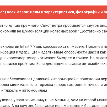
с) всех марок: цены и характеристики, фотографии и 
тно лучше прежнего. Свист ветра пробивается внутрь лиш
ономили на шумоизоляции колёсных арок? Достаточно свер
хнологий Infiniti? Увы, кроссовер стал жёстче. Прежней п
 вибрация и удары. Да и адаптивные способности шасси как
нды кроссовер теперь отвечает быстрее и точнее. Но, знае
 остался прежним. Если дистанция в связке автомобиль/во
 не обеспечивает должной информацией о положении перед
крены минимальны, а тормоза теперь настроены точнее и 
м и тяжёлым автомобилем.
улевое управление, ничуть не меньше, чем на старой маш
вязь. А на круговой развязке вспоминаешь и безвольност