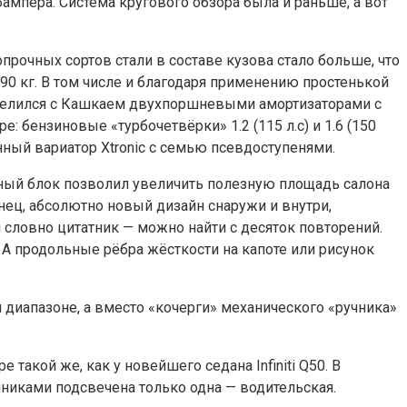
ампера. Система кругового обзора была и раньше, а вот
очных сортов стали в составе кузова стало больше, что
0 кг. В том числе и благодаря применению простенькой
поделился с Кашкаем двухпоршневыми амортизаторами с
 бензиновые «турбочетвёрки» 1.2 (115 л.с) и 1.6 (150
ованный вариатор Xtronic с семью псевдоступенями.
ьный блок позволил увеличить полезную площадь салона
нец, абсолютно новый дизайн снаружи и внутри,
 словно цитатник — можно найти с десяток повторений.
 А продольные рёбра жёсткости на капоте или рисунок
 диапазоне, а вместо «кочерги» механического «ручника»
такой же, как у новейшего седана Infiniti Q50. В
никами подсвечена только одна — водительская.