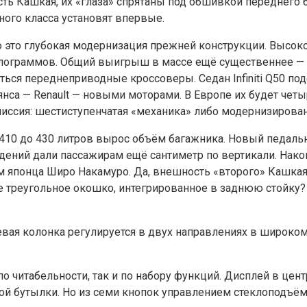
ть Кашкая, их «глаза» спрятаны под обшивкой переднего б
ого класса установят впервые.
то глубокая модернизация прежней конструкции. Высокопр
илограммов. Общий выигрыш в массе ещё существеннее — 9
аться переднеприводные кроссоверы. Седан Infiniti Q50 
а — Renault — новыми моторами. В Европе их будет четыре:
. Трансмиссия: шестиступенчатая «механика» либо модернизир
С 410 до 430 литров вырос объём багажника. Новый педал
дений дали пассажирам ещё сантиметр по вертикали. Нако
м японца Широ Накамуро. Да, внешность «второго» Кашкая
те треугольное окошко, интегрированное в заднюю стойку?
евая колонка регулируется в двух направлениях в широком
итабельности, так и по набору функций. Дисплей в центре 
ой бутылки. Но из семи кнопок управлением стеклоподъём