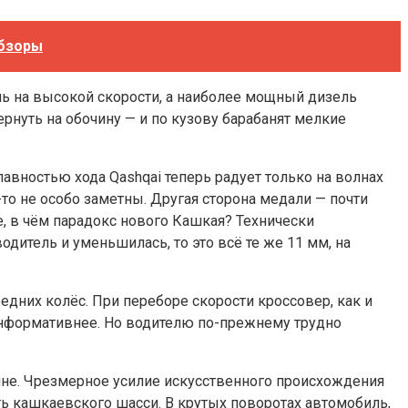
обзоры
ь на высокой скорости, а наиболее мощный дизель
нуть на обочину — и по кузову барабанят мелкие
лавностью хода Qashqai теперь радует только на волнах
-то не особо заметны. Другая сторона медали — почти
те, в чём парадокс нового Кашкая? Технически
дитель и уменьшилась, то это всё те же 11 мм, на
них колёс. При переборе скорости кроссовер, как и
информативнее. Но водителю по-прежнему трудно
ине. Чрезмерное усилие искусственного происхождения
ь кашкаевского шасси. В крутых поворотах автомобиль,