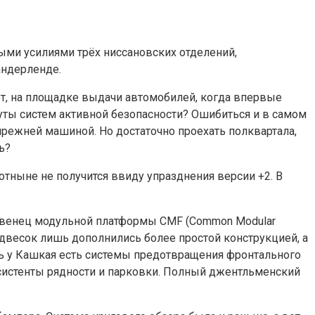
ными усилиями трёх ниссановских отделений,
андерленде.
ет, на площадке выдачи автомобилей, когда впервые
уты систем активной безопасности? Ошибиться и в самом
прежней машиной. Но достаточно проехать полквартала,
ь?
тныне не получится ввиду упразднения версии +2. В
первенец модульной платформы CMF (Common Modular
подвесок лишь дополнились более простой конструкцией, а
ь у Кашкая есть системы предотвращения фронтального
ссистенты рядности и парковки. Полный джентльменский