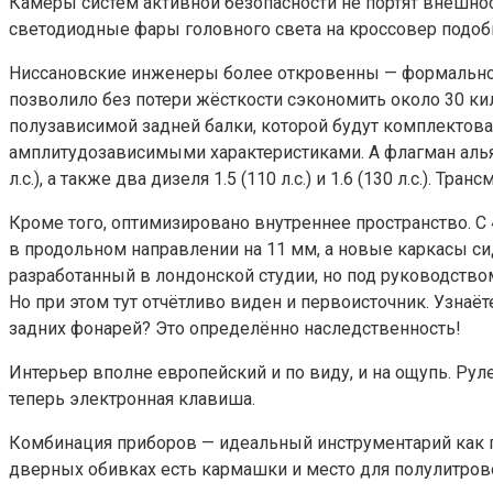
Камеры систем активной безопасности не портят внешнос
светодиодные фары головного света на кроссовер подобн
Ниссановские инженеры более откровенны — формально э
позволило без потери жёсткости сэкономить около 30 к
полузависимой задней балки, которой будут комплектов
амплитудозависимыми характеристиками. А флагман альянс
л.с.), а также два дизеля 1.5 (110 л.с.) и 1.6 (130 л.с.)
Кроме того, оптимизировано внутреннее пространство. 
в продольном направлении на 11 мм, а новые каркасы си
разработанный в лондонской студии, но под руководство
Но при этом тут отчётливо виден и первоисточник. Узнаё
задних фонарей? Это определённо наследственность!
Интерьер вполне европейский и по виду, и на ощупь. Рул
теперь электронная клавиша.
Комбинация приборов — идеальный инструментарий как по ч
дверных обивках есть кармашки и место для полулитров