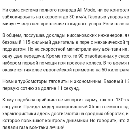
Ни сама система полного привода All Mode, ни её контр
заблокировать на скорости до 30 км/ч. Газовых упоров 
минус — верхнее крепление откидного упора. Если плас
В общем, послушав доклады ниссановских инженеров, я б
базовый 115-сильный двигатель в паре с механической т
подхватом. Но на скоростной магистрали ему всё-таки не
одну-две передачи. Кроме того, те 90 отвоёванных у сн
набором первой помощи при проколе колеса. В то время 
окажется тяжелее европейской примерно на 50 килограмм
Новые турбомоторы тяговиты и экономичны. Базовый 1.2
первую сотню за долгие 11 секунд.
Кому подобная прибавка не испортит карму, так это 130-
загрузки. Правда, модернизированный Xtronic немного с
характеристики здесь достигаются на средних оборотах,
которое повышает контроль динамики. Но говорить, что X
педали газа всё-таки лучше!