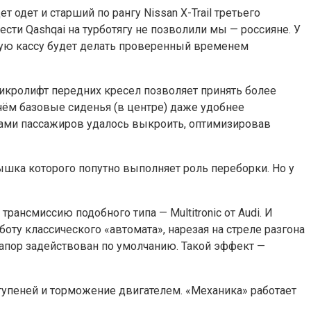
 одет и старший по рангу Nissan X-Trail третьего
ести Qashqai на турботягу не позволили мы — россияне. У
вную кассу будет делать проверенный временем
икролифт передних кресел позволяет принять более
ичём базовые сиденья (в центре) даже удобнее
овами пассажиров удалось выкроить, оптимизировав
рышка которого попутно выполняет роль переборки. Но у
ансмиссию подобного типа — Multitronic от Audi. И
оту классического «автомата», нарезая на стреле разгона
апор задействован по умолчанию. Такой эффект —
упеней и торможение двигателем. «Механика» работает