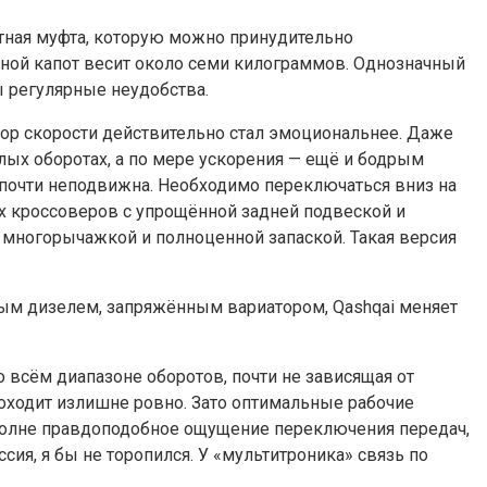
итная муфта, которую можно принудительно
льной капот весит около семи килограммов. Однозначный
ы регулярные неудобства.
бор скорости действительно стал эмоциональнее. Даже
лых оборотах, а по мере ускорения — ещё и бодрым
ра почти неподвижна. Необходимо переключаться вниз на
х кроссоверов с упрощённой задней подвеской и
 многорычажкой и полноценной запаской. Такая версия
ным дизелем, запряжённым вариатором, Qashqai меняет
о всём диапазоне оборотов, почти не зависящая от
роходит излишне ровно. Зато оптимальные рабочие
 вполне правдоподобное ощущение переключения передач,
сия, я бы не торопился. У «мультитроника» связь по