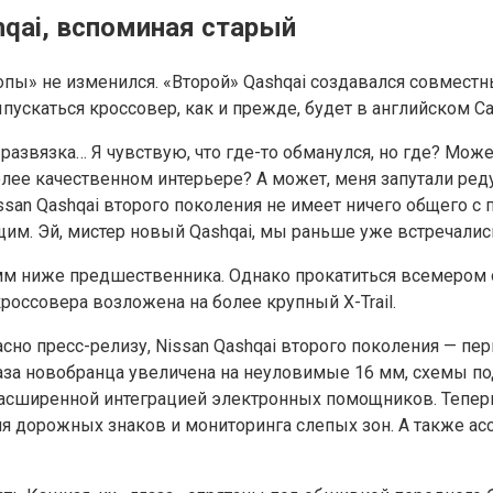
hqai, вспоминая старый
ропы» не изменился. «Второй» Qashqai создавался совмест
ускаться кроссовер, как и прежде, будет в английском С
развязка… Я чувствую, что где-то обманулся, но где? Мож
лее качественном интерьере? А может, меня запутали ред
san Qashqai второго поколения не имеет ничего общего с 
м. Эй, мистер новый Qashqai, мы раньше уже встречалис
 мм ниже предшественника. Однако прокатиться всемером о
россовера возложена на более крупный X-Trail.
асно пресс-релизу, Nissan Qashqai второго поколения — 
ая база новобранца увеличена на неуловимые 16 мм, схемы 
расширенной интеграцией электронных помощников. Тепер
ния дорожных знаков и мониторинга слепых зон. А также а