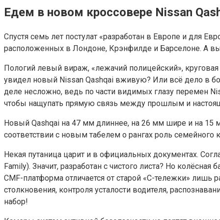
Едем в новом кроссовере Nissan Qas
Спустя семь лет постулат «разработан в Европе и для Ев
расположенных в Лондоне, Крэнфилде и Барселоне. А вып
Пологий левый вираж, «лежачий полицейский», круговая 
увидел новый Nissan Qashqai вживую? Или всё дело в бо
деле несложно, ведь по части видимых глазу перемен Nis
чтобы нащупать прямую связь между прошлым и настоящи
Новый Qashqai на 47 мм длиннее, на 26 мм шире и на 15
соответствии с новым табелем о рангах роль семейного к
Некая путаница царит и в официальных документах. Согл
Family). Значит, разработан с чистого листа? Но колёсн
CMF-платформа отличается от старой «С-тележки» лишь 
столкновения, контроля усталости водителя, распознава
набор!