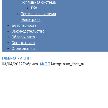
Топливная система
Гбо
Тормозная система
Электрика
Безопасность
Законодательство
Обзоры авто
Спецтехника
Страхование
Главная
»
АКПП
03/04/2022
Рубрика:
АКПП
Автор:
auto_fact_ru