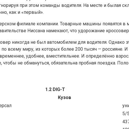
норируя при этом команды водителя. На месте и былая скло
чно, как и «первый».
рском филиале компании. Товарные машины появятся в маг
тавительстве Ниссана намекают, что удорожание кроссовер
совер никогда не был автомобилем для водителя. Однако э
по всему миру, из которых более 200 тысяч — россияне. И
современнее, удобнее, вместительнее. И определённо взро
, чтобы не обмануться, обязательна пробная поездка. Поло
1.2 DIG-T
Кузов
ерсал
ун
5/
43