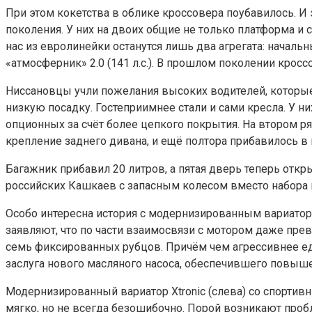
При этом кокетства в облике кроссовера поубавилось. И э
поколения. У них на двоих общие не только платформа и с
нас из евролинейки останутся лишь два агрегата: нача
«атмосферник» 2.0 (141 л.с.). В прошлом поколении крос
Ниссановцы учли пожелания высоких водителей, которые
низкую посадку. Гостеприимнее стали и сами кресла. У 
опционных за счёт более цепкого покрытия. На втором р
крепление заднего дивана, и ещё полтора прибавилось в 
Багажник прибавил 20 литров, а пятая дверь теперь отк
российских Кашкаев с запасным колесом вместо набора
Особо интересна история с модернизированным вариатором
заявляют, что по части взаимосвязи с мотором даже превз
семь фиксированных рубцов. Причём чем агрессивнее ед
заслуга нового масляного насоса, обеспечившего повыше
Модернизированный вариатор Xtronic (слева) со спорти
мягко, но не всегда безошибочно. Порой возникают про