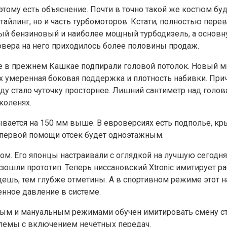
тому есть объяснение. Почти в точно такой же костюм будет
тайлинг, но и часть турбомоторов. Кстати, полностью перев
льный бензиновый и наиболее мощный турбодизель, а осно
совера на него приходилось более половины продаж.
 в прежнем Кашкае подпирали головой потолок. Новый м
них умеренная боковая поддержка и плотность набивки. Пр
яду стало чуточку просторнее. Лишний сантиметр над гол
коленях.
рывается на 150 мм выше. В евроверсиях есть подполье, к
 первой помощи отсек будет одноэтажным.
. Его японцы настраивали с оглядкой на лучшую сегодня тр
ошли прототип. Теперь ниссановский Xtronic имитирует раб
ешь, тем глубже отметины. А в спортивном режиме этот н
нное давление в системе.
вным и мануальным режимами обучен имитировать смену ст
блемы с включением нечётных передач.