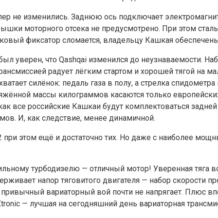
оллер не изменились. Заднюю ось подключает электромагн
крышки моторного отсека не предусмотрено. При этом ста
тиковый фиксатор сломается, владельцу Кашкая обеспечен
ыл уверен, что Qashqai изменился до неузнаваемости. На
рансмиссией радует лёгким стартом и хорошей тягой на ма
 хватает силёнок: педаль газа в полу, а стрелка спидомет
аряжённой массы килограммов касаются только европейски
как все российские Кашкаи будут комплектоваться задней
ов. И, как следствие, менее динамичной.
 при этом ещё и достаточно тих. Но даже с наиболее мощ
сильному турбодизелю — отличный мотор! Уверенная тяга в
держивает напор тяговитого двигателя — набор скорости п
 и привычный вариаторный вой почти не напрягает. Плюс
tronic — лучшая на сегодняшний день вариаторная трансмис