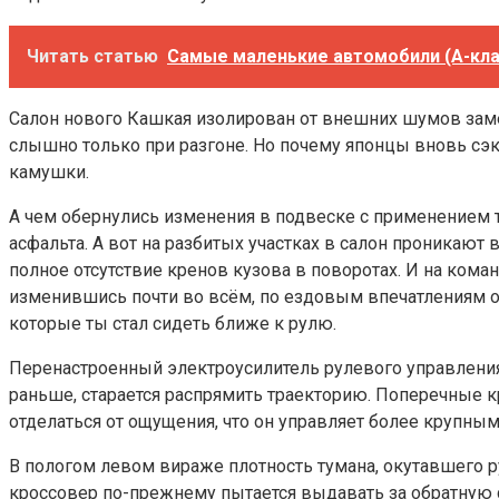
Читать статью
Самые маленькие автомобили (A-клас
Салон нового Кашкая изолирован от внешних шумов заме
слышно только при разгоне. Но почему японцы вновь сэк
камушки.
А чем обернулись изменения в подвеске с применением те
асфальта. А вот на разбитых участках в салон проникают
полное отсутствие кренов кузова в поворотах. И на кома
изменившись почти во всём, по ездовым впечатлениям он
которые ты стал сидеть ближе к рулю.
Перенастроенный электроусилитель рулевого управления
раньше, старается распрямить траекторию. Поперечные 
отделаться от ощущения, что он управляет более крупны
В пологом левом вираже плотность тумана, окутавшего р
кроссовер по-прежнему пытается выдавать за обратную с