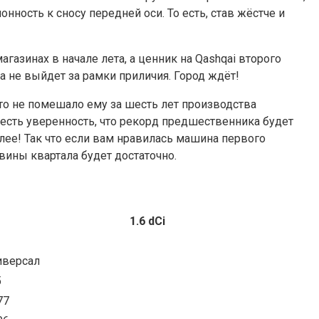
нность к сносу передней оси. То есть, став жёстче и
азинах в начале лета, а ценник на Qashqai второго
а не выйдет за рамки приличия. Город ждёт!
то не помешало ему за шесть лет производства
 есть уверенность, что рекорд предшественника будет
слее! Так что если вам нравилась машина первого
вины квартала будет достаточно.
1.6 dCi
иверсал
5
77