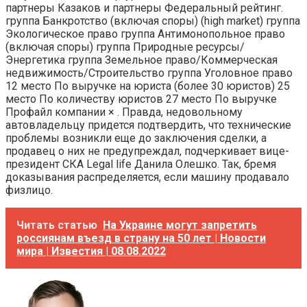
партнеры Казаков и партнеры Федеральный рейтинг.
группа Банкротство (включая споры) (high market) группа
Экологическое право группа Антимонопольное право
(включая споры) группа Природные ресурсы/
Энергетика группа Земельное право/Коммерческая
недвижимость/Строительство группа Уголовное право
12 место По выручке на юриста (более 30 юристов) 25
место По количеству юристов 27 место По выручке
Профайл компании × . Правда, недовольному
автовладельцу придется подтвердить, что технические
проблемы возникли еще до заключения сделки, а
продавец о них не предупреждал, подчеркивает вице-
президент СКА Legal life Данила Олешко. Так, бремя
доказывания распределяется, если машину продавало
физлицо.
Читать статью
На Украине могут запретить
россиянам въезд в страну на 50 лет | Новости
мира | Известия | 08.08.2022