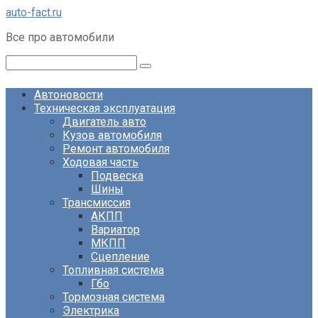
Перейти
auto-fact.ru
к
Все про автомобили
контенту
Поиск:
Автоновости
Техническая эксплуатация
Двигатель авто
Кузов автомобиля
Ремонт автомобиля
Ходовая часть
Подвеска
Шины
Трансмиссия
АКПП
Вариатор
МКПП
Сцепление
Топливная система
Гбо
Тормозная система
Электрика