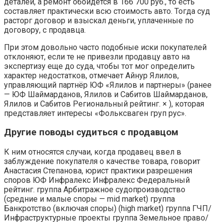
деталей, а ремонт обойдется в 166 700 руб., то есть
составляет практически всю стоимость авто. Тогда суд
расторг договор и взыскал деньги, уплаченные по
договору, с продавца.
При этом довольно часто подобные иски покупателей
отклоняют, если те не привезли продавцу авто на
экспертизу еще до суда, чтобы тот мог определить
характер недостатков, отмечает Айнур Ялилов,
управляющий партнёр ЮФ «Ялилов и партнеры» (ранее
— ЮФ Шаймарданов, Ялилов и Сабитов Шаймарданов,
Ялилов и Сабитов Региональный рейтинг. × ), которая
представляет интересы «Фольксваген груп рус».
Другие поводы судиться с продавцом
К ним относятся случаи, когда продавец ввел в
заблуждение покупателя о качестве товара, говорит
Анастасия Степанова, юрист практики разрешения
споров ЮФ Инфралекс Инфралекс Федеральный
рейтинг. группа Арбитражное судопроизводство
(средние и малые споры — mid market) группа
Банкротство (включая споры) (high market) группа ГЧП/
Инфраструктурные проекты группа Земельное право/