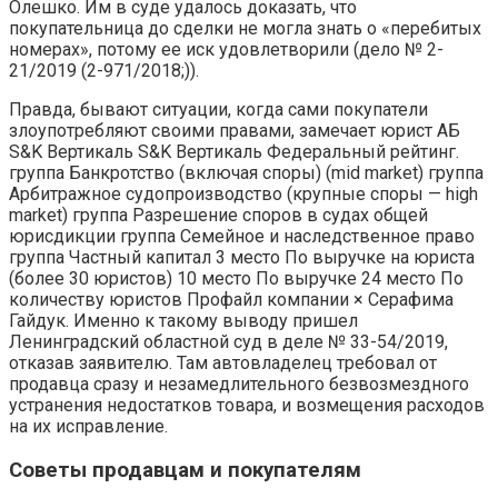
Олешко. Им в суде удалось доказать, что
покупательница до сделки не могла знать о «перебитых
номерах», потому ее иск удовлетворили (дело № 2-
21/2019 (2-971/2018;)).
Правда, бывают ситуации, когда сами покупатели
злоупотребляют своими правами, замечает юрист АБ
S&K Вертикаль S&K Вертикаль Федеральный рейтинг.
группа Банкротство (включая споры) (mid market) группа
Арбитражное судопроизводство (крупные споры — high
market) группа Разрешение споров в судах общей
юрисдикции группа Семейное и наследственное право
группа Частный капитал 3 место По выручке на юриста
(более 30 юристов) 10 место По выручке 24 место По
количеству юристов Профайл компании × Серафима
Гайдук. Именно к такому выводу пришел
Ленинградский областной суд в деле № 33-54/2019,
отказав заявителю. Там автовладелец требовал от
продавца сразу и незамедлительного безвозмездного
устранения недостатков товара, и возмещения расходов
на их исправление.
Советы продавцам и покупателям