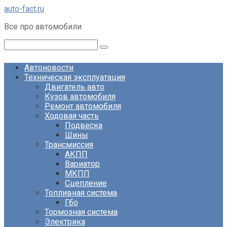
Перейти
auto-fact.ru
к
Все про автомобили
контенту
Поиск:
Автоновости
Техническая эксплуатация
Двигатель авто
Кузов автомобиля
Ремонт автомобиля
Ходовая часть
Подвеска
Шины
Трансмиссия
АКПП
Вариатор
МКПП
Сцепление
Топливная система
Гбо
Тормозная система
Электрика