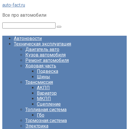
Перейти
auto-fact.ru
к
Все про автомобили
контенту
Поиск:
Автоновости
Техническая эксплуатация
Двигатель авто
Кузов автомобиля
Ремонт автомобиля
Ходовая часть
Подвеска
Шины
Трансмиссия
АКПП
Вариатор
МКПП
Сцепление
Топливная система
Гбо
Тормозная система
Электрика