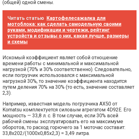
(общей) одной смены.
Читать статью
Картофелесажалка для
мотоблока: как сделать самодельную своими
руками, модификации и чертежи, рейтинг
устройств и отзывы о них, какая лучше, размеры
и схемы
Искомый коэффициент являет собой отношение
времени работы с минимальной и максимальной
нагрузкой (70% и 30% соответственно). Следовательно,
если погрузчик использовался с максимальной
нагрузкой 30%, то значение коэффициента находится
путем деления 70% на 30% (то есть, значение составляет
2,3).
Например, известная модель погрузчика АХ50 от
Komatsu комплектуется силовым агрегатом 4D92E. Его
мощность — 33,8 л. с. В том случае, если 30% всей
рабочей смены эксплуатировать его на максимуме
оборотов, то расход горючего за 1 моточас составит:
33,8х202/(1000х0,85х2,3) = 3,49 литра.