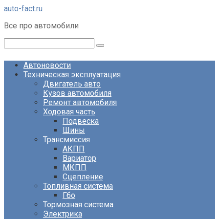
Перейти
auto-fact.ru
к
Все про автомобили
контенту
Поиск:
Автоновости
Техническая эксплуатация
Двигатель авто
Кузов автомобиля
Ремонт автомобиля
Ходовая часть
Подвеска
Шины
Трансмиссия
АКПП
Вариатор
МКПП
Сцепление
Топливная система
Гбо
Тормозная система
Электрика