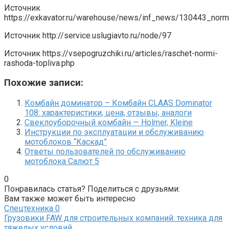
Источник
https://exkavator.ru/warehouse/news/inf_news/130443_normi
Источник
http://service.uslugiavto.ru/node/97
Источник
https://vsepogruzchiki.ru/articles/raschet-normi-
rashoda-topliva.php
Похожие записи:
Комбайн доминатор – Комбайн CLAAS Dominator
108: характеристики, цена, отзывы, аналоги
Свеклоуборочный комбайн — Holmer, Kleine
Инструкции по эксплуатации и обслуживанию
мотоблоков “Каскад”
Ответы пользователей по обслуживанию
мотоблока Салют 5
0
Понравилась статья? Поделиться с друзьями:
Вам также может быть интересно
Спецтехника
0
Грузовики FAW для строительных компаний: техника для
тяжелых условий