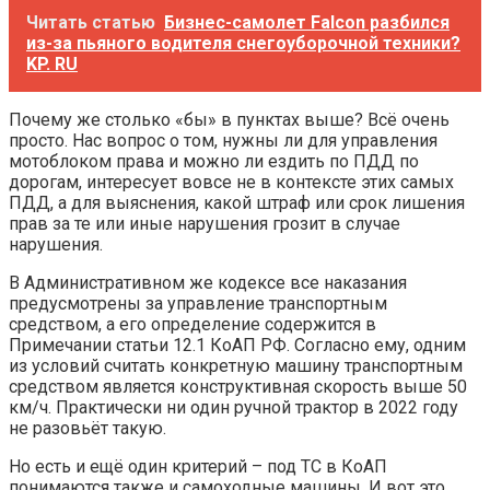
Читать статью
Бизнес-самолет Falcon разбился
из-за пьяного водителя снегоуборочной техники?
KP. RU
Почему же столько «бы» в пунктах выше? Всё очень
просто. Нас вопрос о том, нужны ли для управления
мотоблоком права и можно ли ездить по ПДД по
дорогам, интересует вовсе не в контексте этих самых
ПДД, а для выяснения, какой штраф или срок лишения
прав за те или иные нарушения грозит в случае
нарушения.
В Административном же кодексе все наказания
предусмотрены за управление транспортным
средством, а его определение содержится в
Примечании статьи 12.1 КоАП РФ. Согласно ему, одним
из условий считать конкретную машину транспортным
средством является конструктивная скорость выше 50
км/ч. Практически ни один ручной трактор в 2022 году
не разовьёт такую.
Но есть и ещё один критерий – под ТС в КоАП
понимаются также и самоходные машины. И вот это