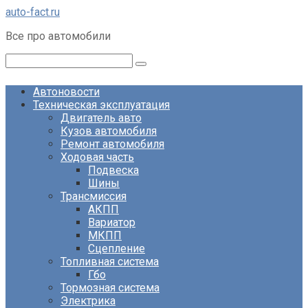
Перейти
auto-fact.ru
к
Все про автомобили
контенту
Поиск:
Автоновости
Техническая эксплуатация
Двигатель авто
Кузов автомобиля
Ремонт автомобиля
Ходовая часть
Подвеска
Шины
Трансмиссия
АКПП
Вариатор
МКПП
Сцепление
Топливная система
Гбо
Тормозная система
Электрика