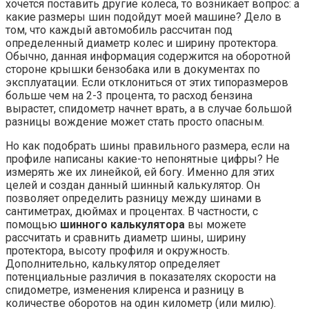
хочется поставить другие колеса, то возникает вопрос: а
какие размеры шин подойдут моей машине? Дело в
том, что каждый автомобиль рассчитан под
определенный диаметр колес и ширину протектора.
Обычно, данная информация содержится на оборотной
стороне крышки бензобака или в документах по
эксплуатации. Если отклониться от этих типоразмеров
больше чем на 2-3 процента, то расход бензина
вырастет, спидометр начнет врать, а в случае большой
разницы вождение может стать просто опасным.
Но как подобрать шины правильного размера, если на
профиле написаны какие-то непонятные цифры? Не
измерять же их линейкой, ей богу. Именно для этих
целей и создан данный шинный калькулятор. Он
позволяет определить разницу между шинами в
сантиметрах, дюймах и процентах. В частности, с
помощью
шинного калькулятора
вы можете
рассчитать и сравнить диаметр шины, ширину
протектора, высоту профиля и окружность.
Дополнительно, калькулятор определяет
потенциальные различия в показателях скорости на
спидометре, изменения клиренса и разницу в
количестве оборотов на один километр (или милю).