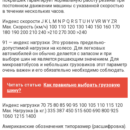
покрышек гарантирует нормальную работу резины при
постоянном движении машины с указанной скоростью
в течении нескольких часов.
Индекс скорости J K L M N P Q R S T U H V VR W Y ZR
Мах. Скорость (км/ч) 100 110 120 130 140 150 160 170
180 190 200 210 240 >210 270 300 >240
91 — индекс нагрузки. Это уровень предельно-
допустимой нагрузки на колесо. Для легковых
автомобилей он обычно делается с запасом и при
выборе шин не является решающим значением. Для
микроавтобусов и небольших грузовиков этот параметр
очень важен и его обязательно необходимо соблюдать.
Читать статью
Как правильно выбрать грузовую
шину?
Индекс нагрузки 70 75 80 85 90 95 100 105 110 115 120
Мах. Нагрузка (в кг.) 335 387 450 515 600 690 800 925
1060 1215 1400
Американские обозначения: типоразмер (расшифровка).