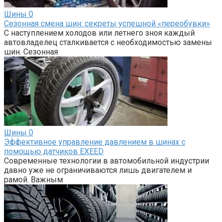
Шины
0
Сезонная смена шин: секреты успешной «переобувки»
С наступлением холодов или летнего зноя каждый
автовладелец сталкивается с необходимостью замены
шин. Сезонная
Шины
0
Эффективное управление давлением в шинах с
помощью датчиков EXEED
Современные технологии в автомобильной индустрии
давно уже не ограничиваются лишь двигателем и
рамой. Важным