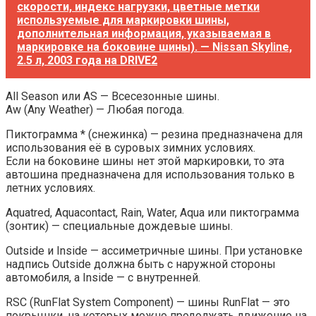
скорости, индекс нагрузки, цветные метки
используемые для маркировки шины,
дополнительная информация, указываемая в
маркировке на боковине шины). — Nissan Skyline,
2.5 л, 2003 года на DRIVE2
All Season или AS — Всесезонные шины.
Aw (Any Weather) — Любая погода.
Пиктограмма * (снежинка) — резина предназначена для
использования её в суровых зимних условиях.
Если на боковине шины нет этой маркировки, то эта
автошина предназначена для использования только в
летних условиях.
Aquatred, Aquacontact, Rain, Water, Aqua или пиктограмма
(зонтик) — специальные дождевые шины.
Outside и Inside — ассиметричные шины. При установке
надпись Outside должна быть с наружной стороны
автомобиля, а Inside — с внутренней.
RSC (RunFlat System Component) — шины RunFlat — это
покрышки, на которых можно продолжать движение на