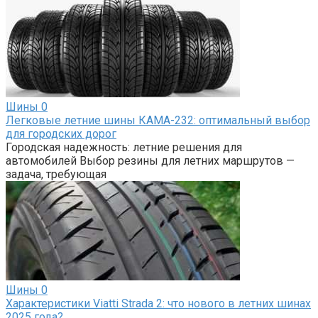
Шины
0
Легковые летние шины КАМА-232: оптимальный выбор
для городских дорог
Городская надежность: летние решения для
автомобилей Выбор резины для летних маршрутов —
задача, требующая
Шины
0
Характеристики Viatti Strada 2: что нового в летних шинах
2025 года?