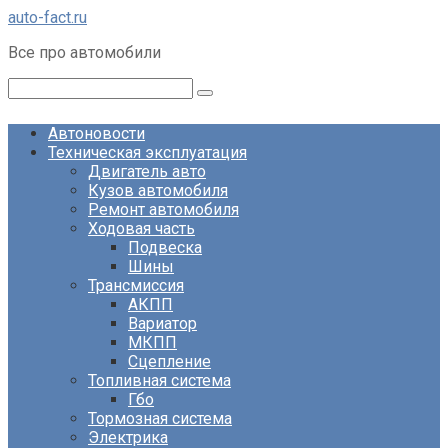
Перейти
auto-fact.ru
к
Все про автомобили
контенту
Поиск:
Автоновости
Техническая эксплуатация
Двигатель авто
Кузов автомобиля
Ремонт автомобиля
Ходовая часть
Подвеска
Шины
Трансмиссия
АКПП
Вариатор
МКПП
Сцепление
Топливная система
Гбо
Тормозная система
Электрика