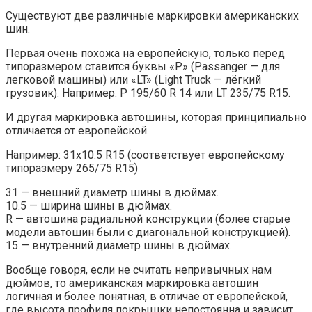
Существуют две различные маркировки американских
шин.
Первая очень похожа на европейскую, только перед
типоразмером ставится буквы «P» (Passanger — для
легковой машины) или «LT» (Light Truck — лёгкий
грузовик). Например: P 195/60 R 14 или LT 235/75 R15.
И другая маркировка автошины, которая принципиально
отличается от европейской.
Например: 31х10.5 R15 (соответствует европейскому
типоразмеру 265/75 R15)
31 — внешний диаметр шины в дюймах.
10.5 — ширина шины в дюймах.
R — автошина радиальной конструкции (более старые
модели автошин были с диагональной конструкцией).
15 — внутренний диаметр шины в дюймах.
Вообще говоря, если не считать непривычных нам
дюймов, то американская маркировка автошин
логичная и более понятная, в отличае от европейской,
где высота профиля покрышки непостоянна и зависит