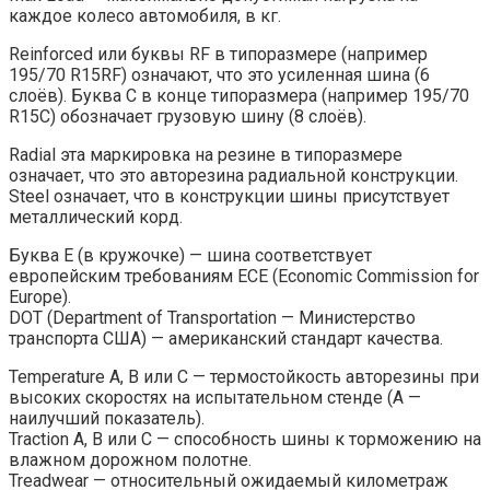
каждое колесо автомобиля, в кг.
Reinforced или буквы RF в типоразмере (например
195/70 R15RF) означают, что это усиленная шина (6
слоёв). Буква С в конце типоразмера (например 195/70
R15C) обозначает грузовую шину (8 слоёв).
Radial эта маркировка на резине в типоразмере
означает, что это авторезина радиальной конструкции.
Steel означает, что в конструкции шины присутствует
металлический корд.
Буква E (в кружочке) — шина соответствует
европейским требованиям ECE (Economic Commission for
Europe).
DOT (Department of Transportation — Министерство
транспорта США) — американский стандарт качества.
Temperature А, В или С — термостойкость авторезины при
высоких скоростях на испытательном стенде (А —
наилучший показатель).
Traction А, В или С — способность шины к торможению на
влажном дорожном полотне.
Treadwear — относительный ожидаемый километраж