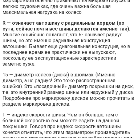
маркировкой обычно применяют на микроавтобусах и
легких грузовичках, где очень важна большая
максимальная нагрузка на колесо.
R — означает автошину с радиальным кордом (по
сути, сейчас почти все шины делаются именно так).
Многие ошибочно полагают, что R- означает радиус
шины, но это именно радиальная конструкция
автошины. Бывает еще диагональная конструция, но в
последнее время ее практически не выпускают,
поскольку ее эксплуатационные характеристики
заметно хуже.
15 — диаметр колеса (диска) в дюймах. (Именно
диаметр, а не радиус! Это тоже распостраненная
ошибка). Это «посадочный» диаметр покрышки на диск,
т.е. это внутренний размер шины или наружный у диска.
Подробннее про маркировку дисков можно прочитать в
разделе маркировка дисков.
T — индекс скорости шины. Чем он больше, тем с
большей скоростью вы можете ездить на данной
покрышке. Говоря про индекс скорости автошины
хочется отметить, что этим параметром производитель