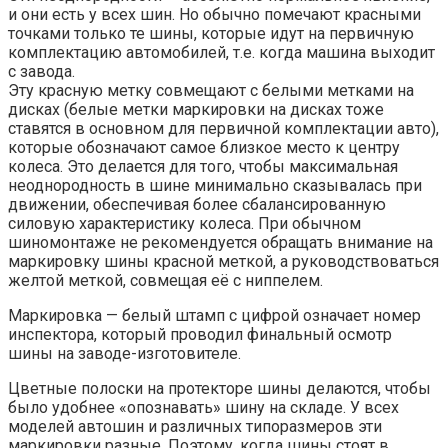
и они есть у всех шин. Но обычно помечают красными
точками только те шины, которые идут на первичную
комплектацию автомобилей, т.е. когда машина выходит
с завода.
Эту красную метку совмещают с белыми метками на
дисках (белые метки маркировки на дисках тоже
ставятся в основном для первичной комплектации авто),
которые обозначают самое близкое место к центру
колеса. Это делается для того, чтобы максимальная
неоднородность в шине минимально сказывалась при
движении, обеспечивая более сбалансированную
силовую характеристику колеса. При обычном
шиномонтаже не рекомендуется обращать внимание на
маркировку шины красной меткой, а руководствоваться
желтой меткой, совмещая её с ниппелем.
Маркировка — белый штамп с цифрой означает номер
инспектора, который проводил финальный осмотр
шины на заводе-изготовителе.
Цветные полоски на протекторе шины делаются, чтобы
было удобнее «опознавать» шину на складе. У всех
моделей автошин и различных типоразмеров эти
маркировки разные. Поэтому, когда шины стоят в