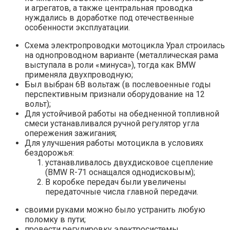
и агрегатов, а также центральная проводка
нуждались в доработке под отечественные
особенности эксплуатации.
Схема электропроводки мотоцикла Урал строилась
на однопроводном варианте (металлическая рама
выступала в роли «минуса»), тогда как BMW
применяла двухпроводную;
Был выбран 6В вольтаж (в послевоенные годы
перспективным признали оборудование на 12
вольт);
Для устойчивой работы на обедненной топливной
смеси устанавливался ручной регулятор угла
опережения зажигания;
Для улучшения работы мотоцикла в условиях
бездорожья:
устанавливалось двухдисковое сцепление
(BMW R-71 оснащался однодисковым);
В коробке передач были увеличены
передаточные числа главной передачи.
своими руками можно было устранить любую
поломку в пути;
провести регулировку электросистемы