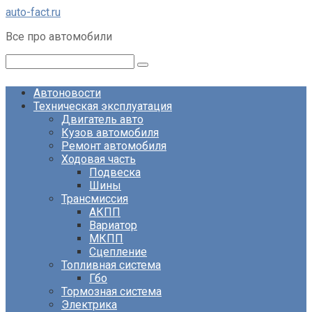
Перейти
auto-fact.ru
к
Все про автомобили
контенту
Поиск:
Автоновости
Техническая эксплуатация
Двигатель авто
Кузов автомобиля
Ремонт автомобиля
Ходовая часть
Подвеска
Шины
Трансмиссия
АКПП
Вариатор
МКПП
Сцепление
Топливная система
Гбо
Тормозная система
Электрика