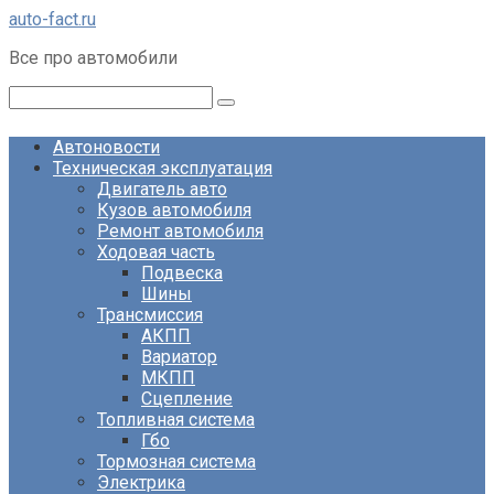
Перейти
auto-fact.ru
к
Все про автомобили
контенту
Поиск:
Автоновости
Техническая эксплуатация
Двигатель авто
Кузов автомобиля
Ремонт автомобиля
Ходовая часть
Подвеска
Шины
Трансмиссия
АКПП
Вариатор
МКПП
Сцепление
Топливная система
Гбо
Тормозная система
Электрика