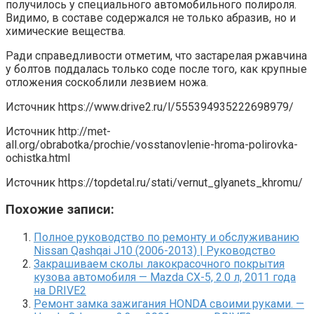
получилось у специального автомобильного полироля.
Видимо, в составе содержался не только абразив, но и
химические вещества.
Ради справедливости отметим, что застарелая ржавчина
у болтов поддалась только соде после того, как крупные
отложения соскоблили лезвием ножа.
Источник
https://www.drive2.ru/l/555394935222698979/
Источник
http://met-
all.org/obrabotka/prochie/vosstanovlenie-hroma-polirovka-
ochistka.html
Источник
https://topdetal.ru/stati/vernut_glyanets_khromu/
Похожие записи:
Полное руководство по ремонту и обслуживанию
Nissan Qashqai J10 (2006-2013) | Руководство
Закрашиваем сколы лакокрасочного покрытия
кузова автомобиля — Mazda CX-5, 2.0 л, 2011 года
на DRIVE2
Ремонт замка зажигания HONDA своими руками. —