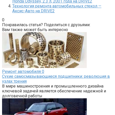
Honda Odyssey, 2.3 л, 2001 года на DRIVE2
Технология ремонта автомобильных стекол —
Аксис-Авто на DRIVE2
0
Понравилась статья? Поделиться с друзьями:
Вам также может быть интересно
Ремонт автомобиля
0
Сухие самосмазывающиеся подшипники: революция в
узлах трения
В мире машиностроения и промышленного дизайна
ключевой задачей является обеспечение надежной и
долговечной работы