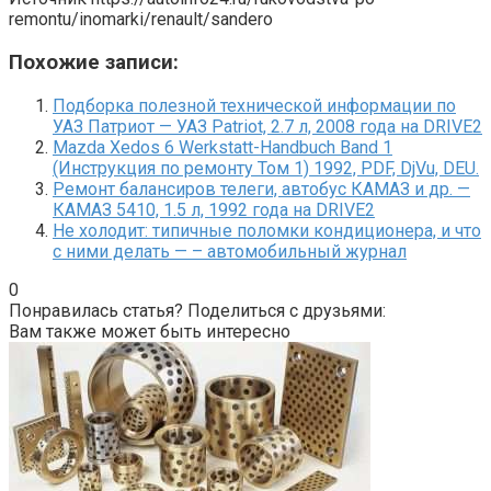
remontu/inomarki/renault/sandero
Похожие записи:
Подборка полезной технической информации по
УАЗ Патриот — УАЗ Patriot, 2.7 л, 2008 года на DRIVE2
Mazda Xedos 6 Werkstatt-Handbuch Band 1
(Инструкция по ремонту Том 1) 1992, PDF, DjVu, DEU.
Ремонт балансиров телеги, автобус КАМАЗ и др. —
КАМАЗ 5410, 1.5 л, 1992 года на DRIVE2
Не холодит: типичные поломки кондиционера, и что
с ними делать — – автомобильный журнал
0
Понравилась статья? Поделиться с друзьями:
Вам также может быть интересно