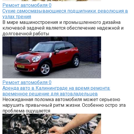
Ремонт автомобиля
0
Сухие самосмазывающиеся подшипники: революция в
узлах трения
В мире машиностроения и промышленного дизайна
ключевой задачей является обеспечение надежной и
долговечной работы
Ремонт автомобиля
0
Аренда авто в Калининграде на время ремонта:
временное решение для автовладельцев
Неожиданная поломка автомобиля может серьезно
нарушить привычный ритм жизни. Особенно остро эта
проблема ощущается