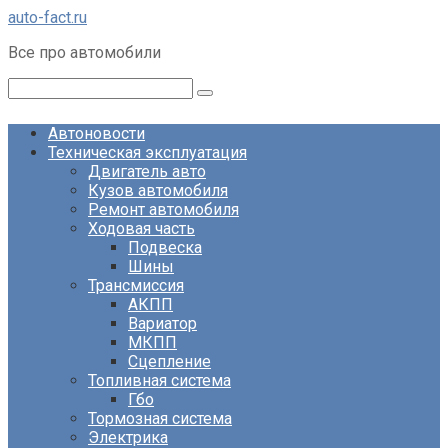
Перейти
auto-fact.ru
к
Все про автомобили
контенту
Поиск:
Автоновости
Техническая эксплуатация
Двигатель авто
Кузов автомобиля
Ремонт автомобиля
Ходовая часть
Подвеска
Шины
Трансмиссия
АКПП
Вариатор
МКПП
Сцепление
Топливная система
Гбо
Тормозная система
Электрика