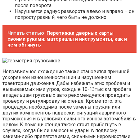
после поворота.
Нарушается радиус разворота влево и вправо – он
попросту разный, чего быть не должно.
Читать статью
Перетяжка дверных карты
своими руками: материалы и инструменты, как и
чем обтянуть
Неправильное схождение также становится причиной
ускоренной изношенности шин и нарушением
траектории движения. Дабы избежать этих проблем и
вызываемых ими угроз, каждые 10-13тыс.км пробега
владельцам грузовых авто рекомендуется проводить
проверку и регулировку на стенде. Кроме того, эта
процедура необходима после замены пружин или
других компонентов подвески, ситуаций аварийного
торможения и в условиях сильного износа автомобиля в
целом. К помощи стенда также стоит прибегнуть в
случаях, когда были нанесены удары в подвеску
какими-либо препятствиями, сильными неровностями