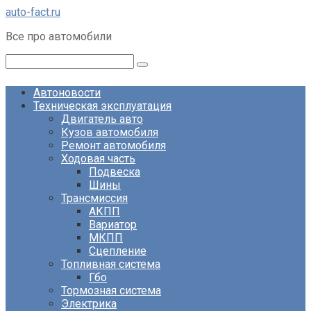
Перейти
auto-fact.ru
к
Все про автомобили
контенту
Поиск:
Автоновости
Техническая эксплуатация
Двигатель авто
Кузов автомобиля
Ремонт автомобиля
Ходовая часть
Подвеска
Шины
Трансмиссия
АКПП
Вариатор
МКПП
Сцепление
Топливная система
Гбо
Тормозная система
Электрика