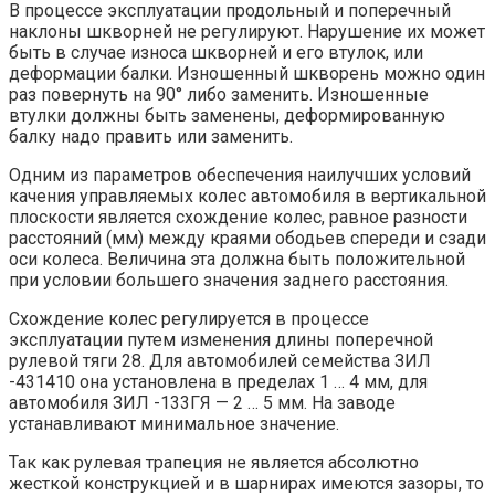
В процессе эксплуатации продольный и поперечный
наклоны шкворней не регулируют. Нарушение их может
быть в случае износа шкворней и его втулок, или
деформации балки. Изношенный шкворень можно один
раз повернуть на 90° либо заменить. Изношенные
втулки должны быть заменены, деформированную
балку надо править или заменить.
Одним из параметров обеспечения наилучших условий
качения управляемых колес автомобиля в вертикальной
плоскости является схождение колес, равное разности
расстояний (мм) между краями ободьев спереди и сзади
оси колеса. Величина эта должна быть положительной
при условии большего значения заднего расстояния.
Схождение колес регулируется в процессе
эксплуатации путем изменения длины поперечной
рулевой тяги 28. Для автомобилей семейства ЗИЛ
-431410 она установлена в пределах 1 … 4 мм, для
автомобиля ЗИЛ -133ГЯ — 2 … 5 мм. На заводе
устанавливают минимальное значение.
Так как рулевая трапеция не является абсолютно
жесткой конструкцией и в шарнирах имеются зазоры, то