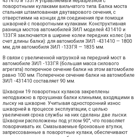
431410 и 133ГЯ управляемый неразрезной с
поворотными кулаками вильчатого типа. Балка моста
стальная штампованная двутаврового сечения, с
отверстиями на концах для соединения при помощи
шкворней с поворотными кулаками. Конструктивная
разница мостов автомобилей ЗИЛ моделей 431410 и
133ГЯ заключается в ширине колеи передних колес (за
счет длины балки): для автомобиля ЗИЛ -431410 — 1800
мм, для автомобиля ЗИЛ -133ГЯ — 1835 мм.
В связи с увеличенной нагрузкой на передний мост в
автомобиле ЗИЛ -133ГЯ (большая масса силового
агрегата) поперечное сечение балки на этом автомобиле
равно 100 мм. Поперечное сечение балки на автомобиле
ЗИЛ -431410 составляет 90 мм.
Шкворни 19 поворотных кулаков закреплены
неподвижно в проушинах балки клиньями, входящими в
лыску на шкворне. Учитывая односторонний износ
шкворней в процессе эксплуатации, с целью
увеличения срока службы на них сделаны две лыски.
Шкворни расположены под углом 90°, что позволяет
поворачивать их. Смазываемые бронзовые втулки,
запрессованные в поворотные кулаки, обеспечивают