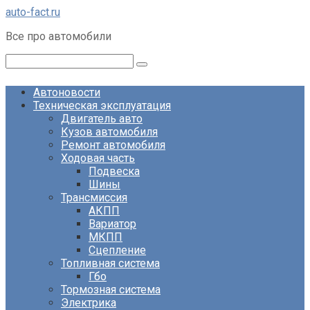
Перейти
auto-fact.ru
к
Все про автомобили
контенту
Поиск:
Автоновости
Техническая эксплуатация
Двигатель авто
Кузов автомобиля
Ремонт автомобиля
Ходовая часть
Подвеска
Шины
Трансмиссия
АКПП
Вариатор
МКПП
Сцепление
Топливная система
Гбо
Тормозная система
Электрика