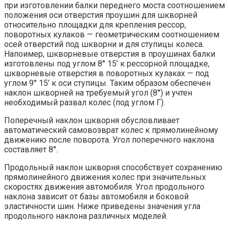
при изготовлении балки переднего моста соотношением
положения оси отверстия проушин для шкворней
относительно площадки для крепления рессор,
поворотных кулаков — геометрическим соотношением
осей отверстий под шкворни и для ступицы колеса.
Напоимер, шкворневые отверстия в проушинах балки
изготовлены под углом 8° 15’ к рессорной площадке,
шкворневые отверстия в поворотных кулаках — под
углом 9° 15’ к оси ступицы. Таким образом обеспечен
наклон шкворней на требуемый угол (8°) и учтен
необходимый развал колес (под углом Г).
Поперечный наклон шкворня обусловливает
автоматический самовозврат колес к прямолинейному
движению после поворота. Угол поперечного наклона
составляет 8°.
Продольный наклон шкворня способствует сохранению
прямолинейного движения колес при значительных
скоростях движения автомобиля. Угол продольного
наклона зависит от базы автомобиля и боковой
эластичности шин. Ниже приведены значения угла
продольного наклона различных моделей.