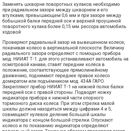
Заменять шкворни поворотных кулаков необходимо
при радиальном зазоре между шкворнем и его
втулками, превышающем 0,6 мм и при зазоре между
бобышкой балки передней оси и верхней проушиной
поворотного кулака более 0,15 мм. рессора автомобиль
ходовой
Проверяют радиальный зазор на вывешенном колесе,
покачивая колесо в вертикальной плоскости. Величину
радиального зазора определяют с помощью прибора
мод. НИИАТ Т-1. для этого устанавливают автомобиль на
осмотровой канаве, ставят передние колёса в
положение, соответствующее прямолинейному
движению, поднимают переднее правое колесо
домкратом или подъёмником мод. 434А ГАРО.
Закрепляют прибор НИИАТ Т-1 на нижней полке балки
передней оси с правой стороны. Подводят ножку
индикатора прибора к нижней части опорного
тормозного диска колеса. При этом стрелка малой
шкалы должна находиться между цифрами 4 и 5;
совмещают нулевое деление большой шкалы
индикатора с концом большой стрелки. Опускают
колесо и по показанию индикатора определяют