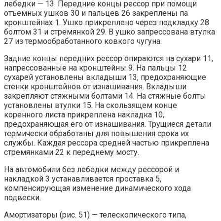
лебедки — 13. Передние концы рессор при помощи
отъемных ушков 30 и пальцев 26 закреплены па
кронштейнах 1. Ушко прикреплено через подкладку 28
болтом 31 и стремянкой 29. В ушко запрессована втулка
27 из термообработанного ковкого чугуна.
Задние концы передних рессор опираются на сухари 11,
напрессованные на кронштейны 9. На пальцы 12
сухарей установлены вкладыши 13, предохраняющие
стенки кронштейнов от изнашивания. Вкладыши
закрепляют стяжными болтами 14. На стяжные болты
установлены втулки 15. На скользящем конце
коренного листа прикреплена накладка 10,
предохраняющая его от изнашивания. Трущиеся детали
термически обработаны для повышения срока их
службы. Каждая рессора средней частью прикреплена
стремянками 22 к переднему мосту.
На автомобили без лебедки между рессорой и
накладкой 3 устанавливается проставка 5,
компенсирующая изменение динамического хода
подвески.
Амортизаторы (рис. 51) — телескопического типа,