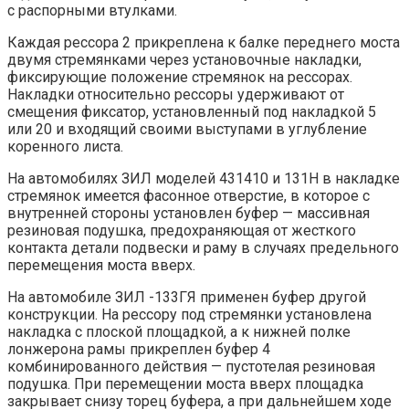
с распорными втулками.
Каждая рессора 2 прикреплена к балке переднего моста
двумя стремянками через установочные накладки,
фиксирующие положение стремянок на рессорах.
Накладки относительно рессоры удерживают от
смещения фиксатор, установленный под накладкой 5
или 20 и входящий своими выступами в углубление
коренного листа.
На автомобилях ЗИЛ моделей 431410 и 131Н в накладке
стремянок имеется фасонное отверстие, в которое с
внутренней стороны установлен буфер — массивная
резиновая подушка, предохраняющая от жесткого
контакта детали подвески и раму в случаях предельного
перемещения моста вверх.
На автомобиле ЗИЛ -133ГЯ применен буфер другой
конструкции. На рессору под стремянки установлена
накладка с плоской площадкой, а к нижней полке
лонжерона рамы прикреплен буфер 4
комбинированного действия — пустотелая резиновая
подушка. При перемещении моста вверх площадка
закрывает снизу торец буфера, а при дальнейшем ходе