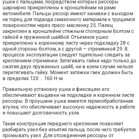
ушки с пальцами, посредством которых рессоры
шарнирно прикреплены к кронштейнам на раме
автомобиля. Пальцы рессор имеют канавки с выходом
на торец для подвода смазочного материала к трущимся
поверхностям через пресс-масленку 25. Палец
закреплен в кронштейне стяжным стопорным болтом с
гайкой и пружинной шайбой. Отъемное ушко
прикреплено к коренному листу через подкладку 28 с
одной стороны болтом, а с другой — стремянкой 29. В
процессе эксплуатации следует тщательно следить за
креплением стремянки. Затягивать гайки надо только до
сжатия двух пружинных шайб, ни в коем случае нельзя
перетягивать гайку. Момент затяжки гаек должен быть
в пределах 120 … 160 Н-м.
Правильную установку ушка и фиксацию его
обеспечивают выдавки на подкладке и коренном листе
рессоры. В проушине ушка имеется термообработанная
втулка, что обеспечивает высокую надежность в работе
и повышает долговечность узла.
Такая конструкция переднего крепления позволяет
разбирать узел без изъятия пальца, после чего требуется
промывать узел. Для отсоединения рессоры от