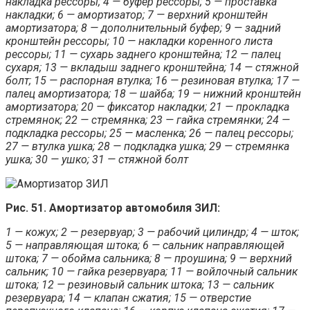
накладка рессоры; 4 — буфер рессоры; 5 — проставка
накладки; 6 — амортизатор; 7 — верхний кронштейн
амортизатора; 8 — дополнительный буфер; 9 — задний
кронштейн рессоры; 10 — накладки коренного листа
рессоры; 11 — сухарь заднего кронштейна; 12 — палец
сухаря; 13 — вкладыш заднего кронштейна; 14 — стяжной
болт; 15 — распорная втулка; 16 — резиновая втулка; 17 —
палец амортизатора; 18 — шайба; 19 — нижний кронштейн
амортизатора; 20 — фиксатор накладки; 21 — прокладка
стремянок; 22 — стремянка; 23 — гайка стремянки; 24 —
подкладка рессоры; 25 — масленка; 26 — палец рессоры;
27 — втулка ушка; 28 — подкладка ушка; 29 — стремянка
ушка; 30 — ушко; 31 — стяжной болт
Рис. 51. Амортизатор автомобиля ЗИЛ:
1 — кожух; 2 — резервуар; 3 — рабочий цилиндр; 4 — шток;
5 — направляющая штока; 6 — сальник направляющей
штока; 7 — обойма сальника; 8 — проушина; 9 — верхний
сальник; 10 — гайка резервуара; 11 — войлочный сальник
штока; 12 — резиновый сальник штока; 13 — сальник
резервуара; 14 — клапан сжатия; 15 — отверстие