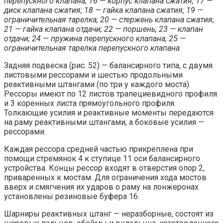
перепускного клапана; 16 — корпус клапана сжатия; 17 —
диск клапана сжатия; 18 — гайка клапана сжатия; 19 —
ограничительная тарелка; 20 — стержень клапана сжатия;
21 — гайка клапана отдачи; 22 — поршень; 23 — клапан
отдачи; 24 — пружина перепускного клапана; 25 —
ограничительная тарелка перепускного клапана
Задняя подвеска (рис. 52) — балансирного типа, с двумя
листовыми рессорами и шестью продольными
реактивными штангами (по три у каждого моста).
Рессоры имеют по 12 листов трапециевидного профиля
и 3 коренных листа прямоугольного профиля.
Толкающие усилия и реактивные моменты передаются
на раму реактивными штангами, а боковые усилия —
рессорами.
Каждая рессора средней частью прикреплена при
помощи стремянок 4 к ступице 11 оси балансирного
устройства. Концы рессор входят в отверстия опор 2,
приваренных к мостам. Для ограничения хода мостов
вверх и смягчения их ударов о раму на лонжеронах
установлены резиновые буфера 16.
Шарниры реактивных штанг — неразборные, состоят из