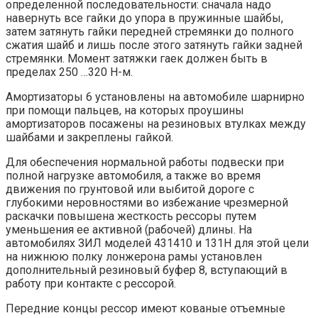
определенной последовательности: сначала надо
навернуть все гайки до упора в пружинные шайбы,
затем затянуть гайки передней стремянки до полного
сжатия шайб и лишь после этого затянуть гайки задней
стремянки. Момент затяжки гаек должен быть в
пределах 250 …320 Н-м.
Амортизаторы 6 установлены на автомобиле шарнирно
при помощи пальцев, на которых проушины
амортизаторов посажены на резиновых втулках между
шайбами и закреплены гайкой.
Для обеспечения нормальной работы подвески при
полной нагрузке автомобиля, а также во время
движения по грунтовой или выбитой дороге с
глубокими неровностями во избежание чрезмерной
раскачки повышена жесткость рессоры путем
уменьшения ее активной (рабочей) длины. На
автомобилях ЗИЛ моделей 431410 и 131Н для этой цели
на нижнюю полку лонжерона рамы установлен
дополнительный резиновый буфер 8, вступающий в
работу при контакте с рессорой.
Передние концы рессор имеют кованые отъемные