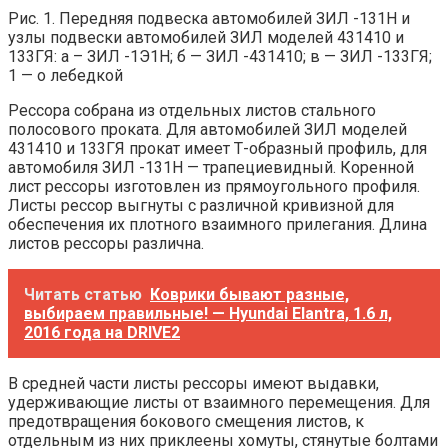
Рис. 1. Передняя подвеска автомобилей ЗИЛ -131Н и
узлы подвески автомобилей ЗИЛ моделей 431410 и
133ГЯ: а – ЗИЛ -1Э1Н; б — ЗИЛ -431410; в — ЗИЛ -133ГЯ;
1 — о лебедкой
Рессора собрана из отдельных листов стального
полосового проката. Для автомобилей ЗИЛ моделей
431410 и 133ГЯ прокат имеет Т-образный профиль, для
автомобиля ЗИЛ -131Н — трапециевидный. Коренной
лист рессоры изготовлен из прямоугольного профиля.
Листы рессор выгнуты с различной кривизной для
обеспечения их плотного взаимного прилегания. Длина
листов рессоры различна.
Читать статью
Коврики бывают разные,
выбираем правильные! — Hyundai Elantra, 1.6 л,
2016 года на DRIVE2
В средней части листы рессоры имеют выдавки,
удерживающие листы от взаимного перемещения. Для
предотвращения бокового смещения листов, к
отдельным из них приклеены хомуты, стянутые болтами