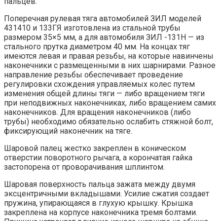
пальцев.
Поперечная рулевая тяга автомобилей ЗИЛ моделей
431410 и 133ГЯ изготовлена из стальной трубы
размером 35×5 мм, а для автомобиля ЗИЛ -131Н — из
стального прутка диаметром 40 мм. На концах тяг
имеются левая и правая резьбы, на которые навинчены
наконечники с размещенными в них шарнирами. Разное
направление резьбы обеспечивает проведение
регулировки схождения управляемых колес путем
изменения общей длины тяги — либо вращением тяги
при неподвижных наконечниках, либо вращением самих
наконечников. Для вращения наконечников (либо
трубы) необходимо обязательно ослабить стяжной болт,
фиксирующий наконечник на тяге.
Шаровой палец жестко закреплен в коническом
отверстии поворотного рычага, а корончатая гайка
застопорена от проворачивания шплинтом.
Шаровая поверхность пальца зажата между двумя
эксцентричными вкладышами. Усилие сжатия создает
пружина, упирающаяся в глухую крышку. Крышка
закреплена на корпусе наконечника тремя болтами.