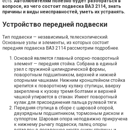
есть.
Автолюбителям полезно будет разобраться в
вопросе, из чего состоит подвеска ВАЗ 2114, знать
причины и виды неисправностей, уметь их устранять.
Устройство передней подвески
Тип подвески — независимый, телескопический.
Основные узлы и элементы, из которых состоит
передняя подвеска ВАЗ 2114 рассмотрим подробнее.
Основой является главный опорно-поворотный
элемент — передняя стойка. Собрана в единый
узел с пружиной цилиндрической формы,
поворотным подшипником, верхней и нижней
опорными чашками. Нижним кронштейном стойка
крепится к поворотному кулаку ступицы, вверху
закреплена к кузову тремя болтами и верхней
чашкой упирается в стакан. Имеет поворотный
кулак для присоединения пальца рулевой тяги.
Передняя ступица в сборе с шаровой опорой,
двухрядным подшипником, тормозным диском и
суппортом. Шаровая опора неподвижно прикручена
к нижнему рычагу подвески, палец опоры
вставлен в посадочное место снизу ступицы и