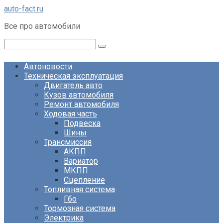
Перейти
auto-fact.ru
к
Все про автомобили
контенту
Поиск:
Автоновости
Техническая эксплуатация
Двигатель авто
Кузов автомобиля
Ремонт автомобиля
Ходовая часть
Подвеска
Шины
Трансмиссия
АКПП
Вариатор
МКПП
Сцепление
Топливная система
Гбо
Тормозная система
Электрика