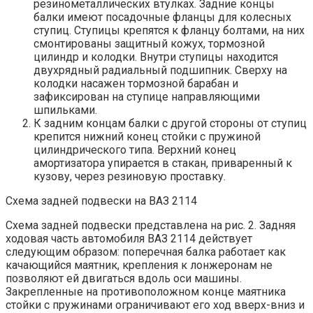
резинометаллических втулках. Задние концы
балки имеют посадочные фланцы для колесных
ступиц. Ступицы крепятся к фланцу болтами, на них
смонтированы защитный кожух, тормозной
цилиндр и колодки. Внутри ступицы находится
двухрядный радиальный подшипник. Сверху на
колодки насажен тормозной барабан и
зафиксирован на ступице направляющими
шпильками.
К задним концам балки с другой стороны от ступиц
крепится нижний конец стойки с пружиной
цилиндрического типа. Верхний конец
амортизатора упирается в стакан, приваренный к
кузову, через резиновую проставку.
Схема задней подвески на ВАЗ 2114
Схема задней подвески представлена на рис. 2. Задняя
ходовая часть автомобиля ВАЗ 2114 действует
следующим образом: поперечная балка работает как
качающийся маятник, крепления к лонжеронам не
позволяют ей двигаться вдоль оси машины.
Закрепленные на противоположном конце маятника
стойки с пружинами ограничивают его ход вверх-вниз и