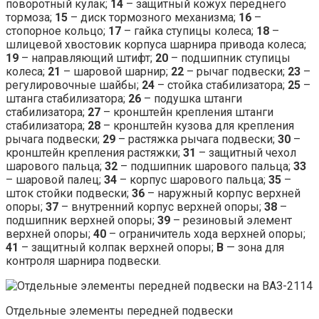
поворотный кулак;
14
– защитный кожух переднего
тормоза;
15
– диск тормозного механизма;
16
–
стопорное кольцо;
17
– гайка ступицы колеса;
18
–
шлицевой хвостовик корпуса шарнира привода колеса;
19
– направляющий штифт;
20
– подшипник ступицы
колеса;
21
– шаровой шарнир;
22
– рычаг подвески;
23
–
регулировочные шайбы;
24
– стойка стабилизатора;
25
–
штанга стабилизатора;
26
– подушка штанги
стабилизатора;
27
– кронштейн крепления штанги
стабилизатора;
28
– кронштейн кузова для крепления
рычага подвески;
29
– растяжка рычага подвески;
30
–
кронштейн крепления растяжки;
31
– защитный чехол
шарового пальца;
32
– подшипник шарового пальца;
33
– шаровой палец;
34
– корпус шарового пальца;
35
–
шток стойки подвески;
36
– наружный корпус верхней
опоры;
37
– внутренний корпус верхней опоры;
38
–
подшипник верхней опоры;
39
– резиновый элемент
верхней опоры;
40
– ограничитель хода верхней опоры;
41
– защитный колпак верхней опоры;
В
— зона для
контроля шарнира подвески.
Отдельные элементы передней подвески