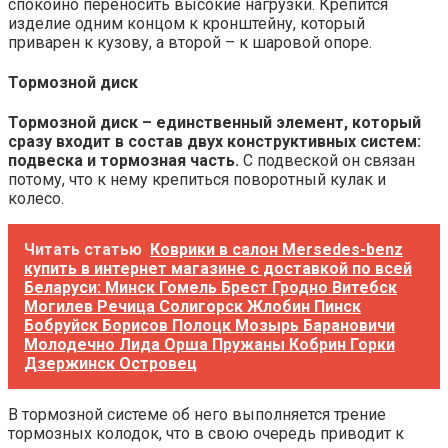
спокойно переносить высокие нагрузки. Крепится
изделие одним концом к кронштейну, который
приварен к кузову, а второй – к шаровой опоре.
Тормозной диск
Тормозной диск – единственный элемент, который
сразу входит в состав двух конструктивных систем:
подвеска и тормозная часть.
С подвеской он связан
потому, что к нему крепиться поворотный кулак и
колесо.
Читать статью
Коврики в салон Mersedes-benz
купить в интернет магазине с доставкой по всей
Беларуси: Минск Гомель Брест Гродно Витебск
Могилев Речица Солигорск Жлобин Пинск
Бобруйск Борисов Полоцк Мозырь Барановичи
Молодечно Лида Орша Пружаны Кобрин Горки
Дзержинск Островец
В тормозной системе об него выполняется трение
тормозных колодок, что в свою очередь приводит к