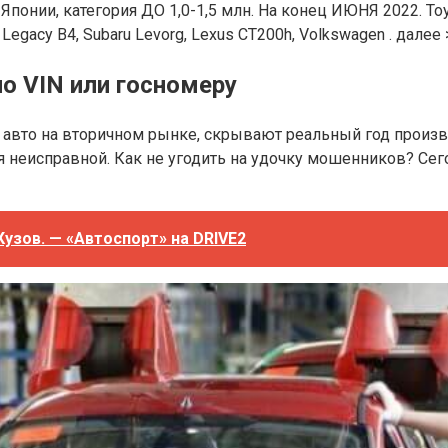
ии, категория ДО 1,0-1,5 млн. На конец ИЮНЯ 2022. Toyota C
u Legacy B4, Subaru Levorg, Lexus CT200h, Volkswagen . далее 
о VIN или госномеру
и авто на вторичном рынке, скрывают реальный год произв
я неисправной. Как не угодить на удочку мошенников? Се
узов. — «Автоспорт» на DRIVE2