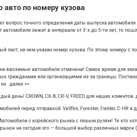
 авто по номеру кузова
тает вопрос точного определения даты выпуска автомобил
 автомобиля лежит в интервале от 3-х до 5-ти лет, то пош
й лист, на нем указан номер кузова. По этому номеру с 
 на ввозимые автомобили отменена! Самое время для зака
х гражданами или организациями из-за границы. Постано
з . далее >>
дый день! CROWN, CX-8, CR-V, FREED для наших клиентов. 
илей перед отправкой. Vellfire, Forester, Fielder, C-HR и 
втомобили с корейского рынка с левым рулём! Те кто хоте
ынок на сегодня это — большой выбор различных марок (Я