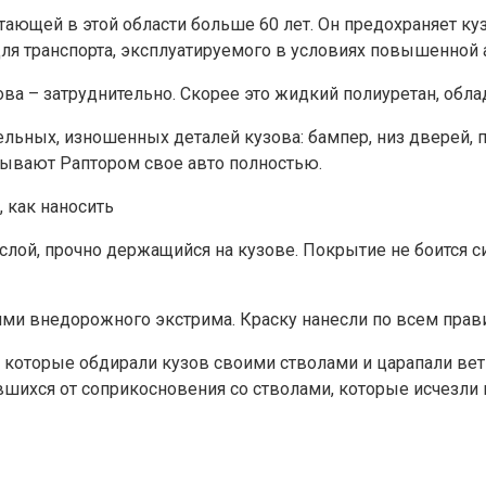
тающей в этой области больше 60 лет. Он предохраняет куз
 для транспорта, эксплуатируемого в условиях повышенно
лова – затруднительно. Скорее это жидкий полиуретан, 
ельных, изношенных деталей кузова: бампер, низ дверей, 
рывают Раптором свое авто полностью.
слой, прочно держащийся на кузове. Покрытие не боится 
ями внедорожного экстрима. Краску нанесли по всем прав
которые обдирали кузов своими стволами и царапали ветка
вшихся от соприкосновения со стволами, которые исчезли