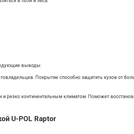
яться в поля и леса.
ледующие выводы:
втовладельцев. Покрытие способно защитить кузов от бо
 и резко континентальным климатом. Поможет восстанови
.
ой U-POL Raptor