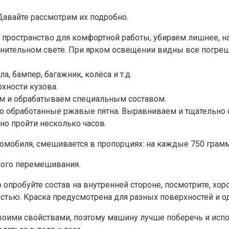
Давайте рассмотрим их подробно.
ространство для комфортной работы, убираем лишнее, на
лнительном свете. При ярком освещении видны все погрешн
, бампер, багажник, колёса и т.д.
рхности кузова.
ем и обрабатываем специальным составом.
о обработанные ржавые пятна. Выравниваем и тщательно
но пройти несколько часов.
втомобиля, смешивается в пропорциях: на каждые 750 грам
ного перемешивания.
 опробуйте состав на внутренней стороне, посмотрите, хор
тью. Краска предусмотрена для разных поверхностей и оди
оими свойствами, поэтому машину лучше поберечь и испол