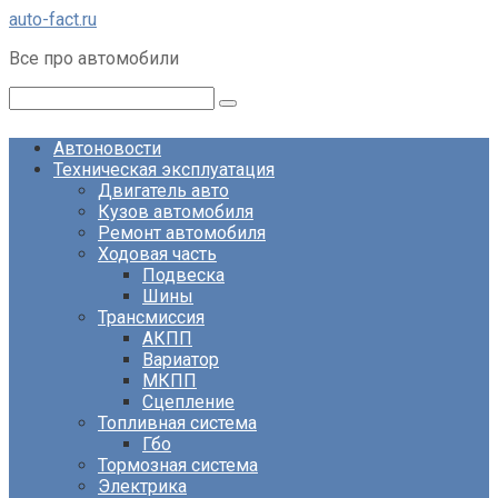
Перейти
auto-fact.ru
к
Все про автомобили
контенту
Поиск:
Автоновости
Техническая эксплуатация
Двигатель авто
Кузов автомобиля
Ремонт автомобиля
Ходовая часть
Подвеска
Шины
Трансмиссия
АКПП
Вариатор
МКПП
Сцепление
Топливная система
Гбо
Тормозная система
Электрика