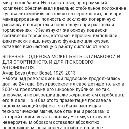
микроколебания. Ну а во-вторых, программный
комплекс обеспечивал идеально стабильное положение
кузова автомобиля не только на неровностях, но и при
маневрировании, полностью исключая поперечную
раскачку в поворотах и продольную при разгонах и
торможениях. «Железную» же основу подвески
составляли торсионы, которые, впрочем, выполняли
фактически лишь несущую функцию для кузова,
оставляя всю настоящую работу системе от Bose.
ВПЕРВЫЕ ПОДВЕСКА МОЖЕТ БЫТЬ ОДИНАКОВОЙ И
ДЛЯ СПОРТИВНОГО, И ДЛЯ ЛЮКСОВОГО
АВТОМОБИЛЯ.
Амар Боуз (Amar Bose), 1929-2013
Работа над революционной подвеской продолжалась
долгие 24 года: Боуз рассекретил свое детище только в
2004-м, представив его широкой публике, но так,
впрочем, и не разрешив даже журналистам опробовать
его в деле. Но и без этого презентация произвела
ошеломляющий эффект: это была настоящая
технологическая магия, все отзывы и рассказы о
которой сводились к главному – тому, что «кузов
невероятным образом оставался абсолютно
неподвижным, пока колеса отрабатывали все