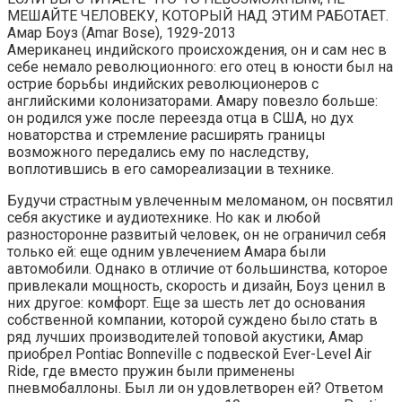
МЕШАЙТЕ ЧЕЛОВЕКУ, КОТОРЫЙ НАД ЭТИМ РАБОТАЕТ.
Амар Боуз (Amar Bose), 1929-2013
Американец индийского происхождения, он и сам нес в
себе немало революционного: его отец в юности был на
острие борьбы индийских революционеров с
английскими колонизаторами. Амару повезло больше:
он родился уже после переезда отца в США, но дух
новаторства и стремление расширять границы
возможного передались ему по наследству,
воплотившись в его самореализации в технике.
Будучи страстным увлеченным меломаном, он посвятил
себя акустике и аудиотехнике. Но как и любой
разносторонне развитый человек, он не ограничил себя
только ей: еще одним увлечением Амара были
автомобили. Однако в отличие от большинства, которое
привлекали мощность, скорость и дизайн, Боуз ценил в
них другое: комфорт. Еще за шесть лет до основания
собственной компании, которой суждено было стать в
ряд лучших производителей топовой акустики, Амар
приобрел Pontiac Bonneville с подвеской Ever-Level Air
Ride, где вместо пружин были применены
пневмобаллоны. Был ли он удовлетворен ей? Ответом