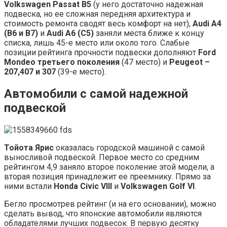
Volkswagen Passat B5
(у него достаточно надежная
подвеска, но ее сложная передняя архитектура и
стоимость ремонта сводят весь комфорт на нет),
Audi A4
(B6 и B7)
и
Audi A6 (C5)
заняли места ближе к концу
списка, лишь 45-е место или около того. Слабые
позиции рейтинга прочности подвески дополняют
Ford
Mondeo третьего поколения
(47 место) и
Peugeot –
207,407 и 307
(39-е место).
Автомобили с самой надежной
подвеской
Тойота Ярис
оказалась городской машиной с самой
выносливой подвеской. Первое место со средним
рейтингом 4,9 заняло второе поколение этой модели, а
вторая позиция принадлежит ее преемнику. Прямо за
ними встали
Honda Civic VIII
и
Volkswagen Golf VI
.
Бегло просмотрев рейтинг (и на его основании), можно
сделать вывод, что японские автомобили являются
обладателями лучших подвесок. В первую десятку