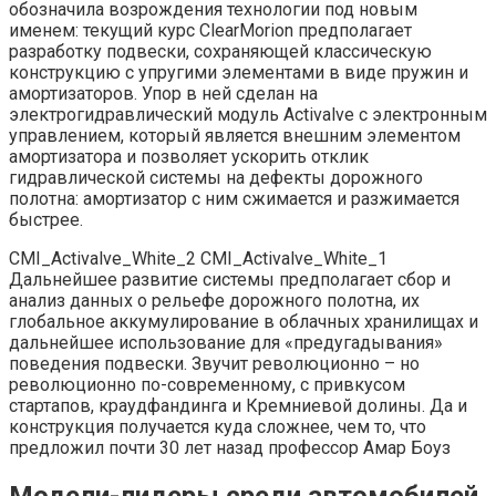
обозначила возрождения технологии под новым
именем: текущий курс ClearMorion предполагает
разработку подвески, сохраняющей классическую
конструкцию с упругими элементами в виде пружин и
амортизаторов. Упор в ней сделан на
электрогидравлический модуль Activalve с электронным
управлением, который является внешним элементом
амортизатора и позволяет ускорить отклик
гидравлической системы на дефекты дорожного
полотна: амортизатор с ним сжимается и разжимается
быстрее.
CMI_Activalve_White_2 CMI_Activalve_White_1
Дальнейшее развитие системы предполагает сбор и
анализ данных о рельефе дорожного полотна, их
глобальное аккумулирование в облачных хранилищах и
дальнейшее использование для «предугадывания»
поведения подвески. Звучит революционно – но
революционно по-современному, с привкусом
стартапов, краудфандинга и Кремниевой долины. Да и
конструкция получается куда сложнее, чем то, что
предложил почти 30 лет назад профессор Амар Боуз
Модели-лидеры среди автомобилей