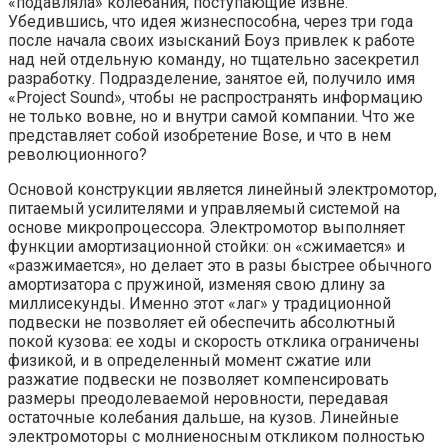
«подавляла» колебания, поступающие извне.
Убедившись, что идея жизнеспособна, через три года
после начала своих изысканий Боуз привлек к работе
над ней отдельную команду, но тщательно засекретил
разработку. Подразделение, занятое ей, получило имя
«Project Sound», чтобы не распространять информацию
не только вовне, но и внутри самой компании. Что же
представляет собой изобретение Bose, и что в нем
революционного?
Основой конструкции является линейный электромотор,
питаемый усилителями и управляемый системой на
основе микропроцессора. Электромотор выполняет
функции амортизационной стойки: он «сжимается» и
«разжимается», но делает это в разы быстрее обычного
амортизатора с пружиной, изменяя свою длину за
миллисекунды. Именно этот «лаг» у традиционной
подвески не позволяет ей обеспечить абсолютный
покой кузова: ее ходы и скорость отклика ограничены
физикой, и в определенный момент сжатие или
разжатие подвески не позволяет компенсировать
размеры преодолеваемой неровности, передавая
остаточные колебания дальше, на кузов. Линейные
электромоторы с молниеносным откликом полностью