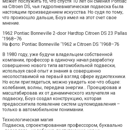
может послужить то, что спустя 10 лет он сменил Pontiac
на Citroen DS, чья гидропневматическая подвеска была
настоящим произведением искусства. Но судя по тому,
что произошло дальше, Боуз имел на этот счет свое
мнение.
1962 Pontiac Bonneville 2-door Hardtop Citroen DS 23 Pallas
‘1968–76
На фото: Pontiac Bonneville ‘1962 и Citroen DS ‘1968–76
В 1980 году, уже будучи владельцем собственной
компании, профессор в одиночку начал разработку
совершенно нового типа автомобильной подвески,
используя свой опыт и знания в совершенно
несопоставимой на первый взгляд сфере аудиотехники.
Но если приглядеться, можно увидеть кое-что общее:
колебания, волны, передача энергии… Проецировав и
масштабировав их от динамического излучателя на
подвеску, Боуз создал конструкцию, которая
предвосхитила появление систем шупомодавления –
только в автомобильном понимании.
Технологическая магия
Подвеска, спроектированная профессором, буквально