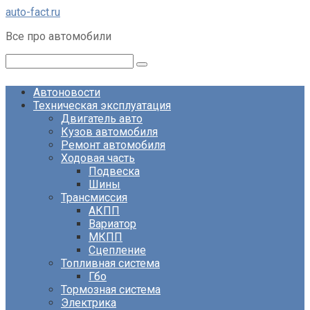
Перейти
auto-fact.ru
к
Все про автомобили
контенту
Поиск:
Автоновости
Техническая эксплуатация
Двигатель авто
Кузов автомобиля
Ремонт автомобиля
Ходовая часть
Подвеска
Шины
Трансмиссия
АКПП
Вариатор
МКПП
Сцепление
Топливная система
Гбо
Тормозная система
Электрика