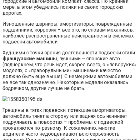
городские и автомобили компакт-класса. По крайней
мере, в этом убедились поляки на своих городских
дорогах.
Изношенные шарниры, амортизаторы, поврежденные
подшипники, коррозия – все это, по словам механиков,
наиболее распространенные неисправности в системах
подвески автомобилей.
Худшими с точки зрения долговечности подвески стали
французские машины
, лучшими – японские авто
(подчеркнем, что речь идет, скорее всего, о «леворуких»
моделях, с «праворульными» машинами качество
должно быть еще выше). С немецкими автомобилями
не все так однозначно. Некоторые модели оказались
бодрячком, другие лучше не брать.
Трещины в тягах подвески, потекшие амортизаторы,
автомобиль тянет в сторону или задняя ось начинает
подруливать в поворотах – проблемы с подвеской
проявляются по-разному. К сожалению, многие
водители часто недооценивают всю серьезность
ситуации. Серьезные проблемы возникают, когда нужно