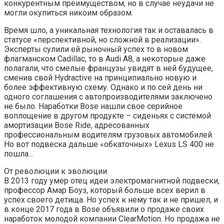
конкурентным преимуществом, но в случае неудачи не
могли окупиться никоим образом.
Время шло, а уникальная технология так и оставалась в
статусе «перспективной, но сложной в реализации».
Эксперты сулили ей рыночный успех то в новом
флагманском Cadillac, то в Audi A8, а некоторые даже
полагали, что смелые французы увидят в ней будущее,
сменив свой Hydractive на принципиально новую и
более эффективную схему. Однако и по сей день ни
одного соглашения с автопроизводителями заключено
не было. Наработки Bose нашли свое серийное
воплощение в другом продукте – сиденьях с системой
амортизации Bose Ride, адресованных
профессиональным водителям грузовых автомобилей.
Но вот подвеска дальше «обкаточных» Lexus LS 400 не
пошла…
От революции к эволюции
В 2013 году умер отец идеи электромагнитной подвески,
профессор Амар Боуз, который больше всех верил в
успех своего детища. Но успех к нему так и не пришел, и
в конце 2017 года в Bose объявили о продаже своих
наработок молодой компании ClearMotion. Но продажа не